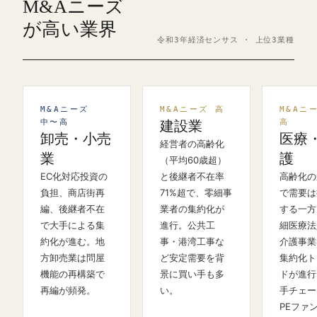
M&Aニーズ
が高い業界
令和3年経済センサス · 上位3業種
M&Aニーズ
M&Aニーズ 高
M&Aニ
中〜高
高
建設業
卸売・小売
医療
経営者の高齢化
業
護
（平均60歳超）
EC化対応投資の
と後継者不在率
高齢化の
負担、商店街再
71%超で、零細事
で需要は
編、後継者不在
業者の集約化が
する一方
で大手による集
進行。公共工
細医療法
約化が進む。地
事・港湾工事な
介護事業
方卸売業は問屋
ど安定需要を背
集約化ト
機能の再構築で
景に買い手も多
ドが進行
再編が頻発。
い。
手チェー
PEファ