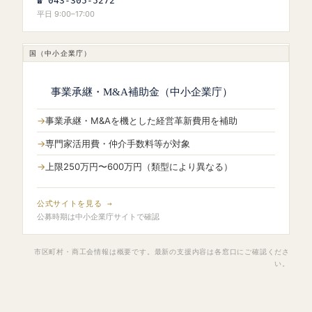
☎ 043-305-5272
平日 9:00–17:00
国（中小企業庁）
事業承継・M&A補助金（中小企業庁）
事業承継・M&Aを機とした経営革新費用を補助
専門家活用費・仲介手数料等が対象
上限250万円〜600万円（類型により異なる）
公式サイトを見る →
公募時期は中小企業庁サイトで確認
市区町村・商工会情報は概要です。最新の支援内容は各窓口にご確認くださ
い。