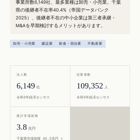
事業所数6,149社、最多業種は卸売・小売業。千葉
県の後継者不在率40.4%（帝国データバンク
2025）、後継者不在の中小企業は第三者承継・
M&Aを早期検討するメリットがあります。
卸売・小売業
建設業
飲食・宿泊業
不動産業
法人数
従業者数
6,149
109,352
社
人
令和3年経済センサス
令和3年経済センサス
推計市場規模
3.8
兆円
千葉県市場規模 45.5兆円 ×