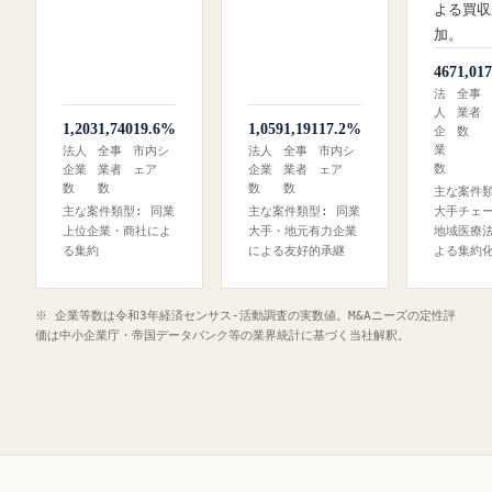
よる買収
加。
467
1,017
法
全事
人
業者
1,203
1,740
19.6%
1,059
1,191
17.2%
企
数
業
法人
全事
市内シ
法人
全事
市内シ
数
企業
業者
ェア
企業
業者
ェア
数
数
数
数
主な案件類
主な案件類型: 同業
主な案件類型: 同業
大手チェ
上位企業・商社によ
大手・地元有力企業
地域医療
る集約
による友好的承継
よる集約
※ 企業等数は令和3年経済センサス‐活動調査の実数値。M&Aニーズの定性評
価は中小企業庁・帝国データバンク等の業界統計に基づく当社解釈。