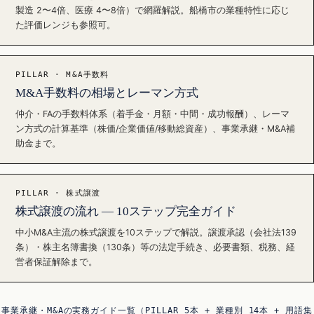
製造 2〜4倍、医療 4〜8倍）で網羅解説。船橋市の業種特性に応じ
た評価レンジも参照可。
PILLAR · M&A手数料
M&A手数料の相場とレーマン方式
仲介・FAの手数料体系（着手金・月額・中間・成功報酬）、レーマ
ン方式の計算基準（株価/企業価値/移動総資産）、事業承継・M&A補
助金まで。
PILLAR · 株式譲渡
株式譲渡の流れ — 10ステップ完全ガイド
中小M&A主流の株式譲渡を10ステップで解説。譲渡承認（会社法139
条）・株主名簿書換（130条）等の法定手続き、必要書類、税務、経
営者保証解除まで。
事業承継・M&Aの実務ガイド一覧（PILLAR 5本 + 業種別 14本 + 用語集