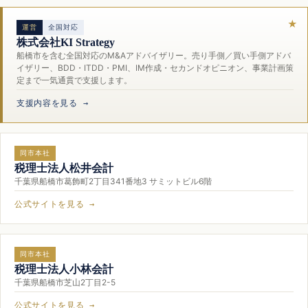
運営
全国対応
株式会社KI Strategy
船橋市を含む全国対応のM&Aアドバイザリー。売り手側／買い手側アドバ
イザリー、BDD・ITDD・PMI、IM作成・セカンドオピニオン、事業計画策
定まで一気通貫で支援します。
支援内容を見る →
同市本社
税理士法人松井会計
千葉県船橋市葛飾町2丁目341番地3 サミットビル6階
公式サイトを見る →
同市本社
税理士法人小林会計
千葉県船橋市芝山2丁目2-5
公式サイトを見る →