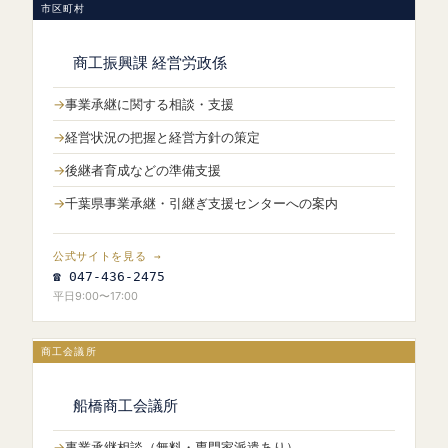
市区町村
商工振興課 経営労政係
事業承継に関する相談・支援
経営状況の把握と経営方針の策定
後継者育成などの準備支援
千葉県事業承継・引継ぎ支援センターへの案内
公式サイトを見る →
☎ 047-436-2475
平日9:00〜17:00
商工会議所
船橋商工会議所
事業承継相談（無料・専門家派遣あり）