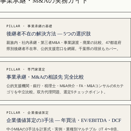
事業承継・M&Aの実務ガイド
PILLAR · 事業承継の基礎
後継者不在の解決方法 — 5つの選択肢
親族内・社内承継・第三者M&A・事業譲渡・廃業の比較、47都道府
県別後継者不在率、公的支援窓口を網羅。千葉県の現状もカバー。
PILLAR · 専門家選定
事業承継・M&Aの相談先 完全比較
公的支援機関・銀行・税理士・M&A仲介・FA・M&Aコンサルの6カテ
ゴリを中立比較。双方代理問題、選定5チェックポイント。
PILLAR · 企業価値算定
企業価値算定の3手法 — 年買法・EV/EBITDA・DCF
中小M&Aの3手法を計算式・実例・業種別マルチプル（IT 4〜8倍、