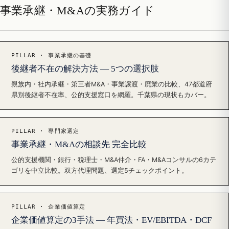
事業承継・M&Aの実務ガイド
PILLAR · 事業承継の基礎
後継者不在の解決方法 — 5つの選択肢
親族内・社内承継・第三者M&A・事業譲渡・廃業の比較、47都道府
県別後継者不在率、公的支援窓口を網羅。千葉県の現状もカバー。
PILLAR · 専門家選定
事業承継・M&Aの相談先 完全比較
公的支援機関・銀行・税理士・M&A仲介・FA・M&Aコンサルの6カテ
ゴリを中立比較。双方代理問題、選定5チェックポイント。
PILLAR · 企業価値算定
企業価値算定の3手法 — 年買法・EV/EBITDA・DCF