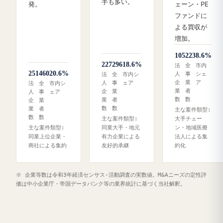
手も多い。
発。
ェーン・PE
ファンドに
よる買収が
増加。
105
223
8.6%
227
296
18.6%
法
全
市内
251
460
20.6%
人
事
シェ
法
全
市内シ
企
業
ア
人
事
ェア
法
全
市内シ
業
者
企
業
人
事
ェア
数
数
業
者
企
業
数
数
業
者
主な案件類型:
数
数
主な案件類型:
大手チェー
主な案件類型:
同業大手・地元
ン・地域医療
同業上位企業・
有力企業による
法人による集
商社による集約
友好的承継
約化
※ 企業等数は令和3年経済センサス‐活動調査の実数値。M&Aニーズの定性評
価は中小企業庁・帝国データバンク等の業界統計に基づく当社解釈。