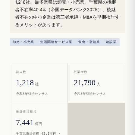
1,218社、最多業種は卸売・小売業。千葉県の後継
者不在率40.4%（帝国データバンク2025）、後継
者不在の中小企業は第三者承継・M&Aを早期検討す
るメリットがあります。
卸売・小売業
生活関連サービス業
飲食・宿泊業
建設業
法人数
従業者数
1,218
21,790
社
人
令和3年経済センサス
令和3年経済センサス
推計市場規模
7,441
億円
千葉県市場規模 45.5兆円 ×