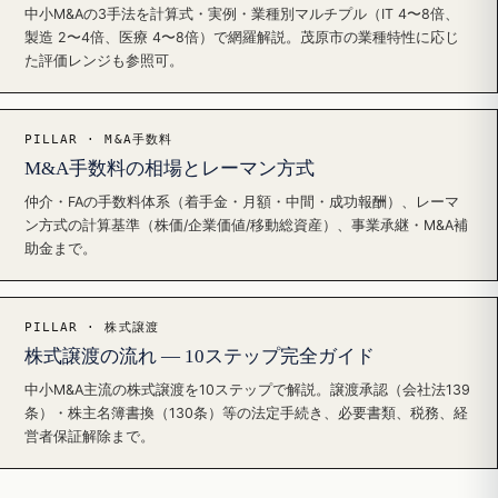
中小M&Aの3手法を計算式・実例・業種別マルチプル（IT 4〜8倍、
製造 2〜4倍、医療 4〜8倍）で網羅解説。茂原市の業種特性に応じ
た評価レンジも参照可。
PILLAR · M&A手数料
M&A手数料の相場とレーマン方式
仲介・FAの手数料体系（着手金・月額・中間・成功報酬）、レーマ
ン方式の計算基準（株価/企業価値/移動総資産）、事業承継・M&A補
助金まで。
PILLAR · 株式譲渡
株式譲渡の流れ — 10ステップ完全ガイド
中小M&A主流の株式譲渡を10ステップで解説。譲渡承認（会社法139
条）・株主名簿書換（130条）等の法定手続き、必要書類、税務、経
営者保証解除まで。