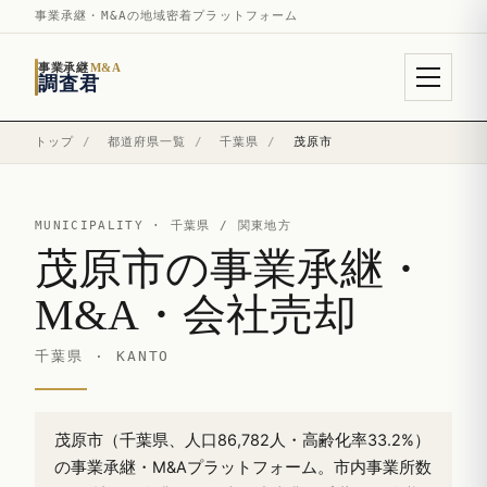
事業承継・M&Aの地域密着プラットフォーム
事業承継
M&A
調査君
トップ
/
都道府県一覧
/
千葉県
/
茂原市
MUNICIPALITY ·
千葉県
/ 関東地方
茂原市の事業承継・
M&A・会社売却
千葉県 · KANTO
茂原市（千葉県、人口86,782人・高齢化率33.2%）
の事業承継・M&Aプラットフォーム。市内事業所数