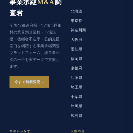
事業承継
M&A
調
北海道
査君
東京都
全国47都道府県・1,746市区町
神奈川県
村の業界別企業数・市場規
模・後継者不在率・公的支援
大阪府
窓口を網羅する事業承継調査
愛知県
プラットフォーム。経営者の
福岡県
次の一手を実データで支援し
ます。
京都府
兵庫県
今すぐ無料査定
埼玉県
千葉県
静岡県
広島県
業種から探す
支援内容