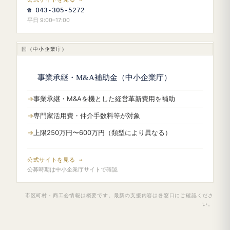
☎ 043-305-5272
平日 9:00–17:00
国（中小企業庁）
事業承継・M&A補助金（中小企業庁）
事業承継・M&Aを機とした経営革新費用を補助
専門家活用費・仲介手数料等が対象
上限250万円〜600万円（類型により異なる）
公式サイトを見る →
公募時期は中小企業庁サイトで確認
市区町村・商工会情報は概要です。最新の支援内容は各窓口にご確認くださ
い。