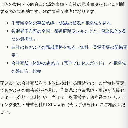
全体の動向・公的窓口の成約実績・自社の概算価格をもとに判断
するのが実務的です。次の情報が参考になります。
千葉県全体の事業承継・M&Aの状況と相談先を見る
後継者不在率の全国・都道府県ランキングと「廃業以外の5
つの選択肢」
自社のおおよその売却価格を知る（無料・登録不要の簡易査
定）
会社売却・M&Aの進め方（完全プロセスガイド）
／
相談先
の選び方・比較
茂原市での会社売却を具体的に検討する段階では、まず無料査定
でおおよその価格感を把握し、千葉県の事業承継・引継ぎ支援セ
ンター（公的・無料）や、当サイトを運営する独立系コンサルテ
ィング会社・株式会社KI Strategy（売り手側専任）にご相談くだ
さい。