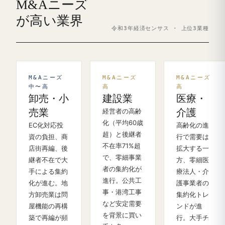
M&Aニーズ
が高い業界
令和3年経済センサス · 上位3業種
M&Aニーズ
M&Aニーズ
M&Aニーズ
中〜高
高
高
卸売・小
建設業
医療・
売業
経営者の高齢
介護
化（平均60歳
EC化対応投
高齢化の進
超）と後継者
資の負担、商
行で需要は
不在率71%超
店街再編、後
拡大する一
で、零細事業
継者不在で大
方、零細医
者の集約化が
手による集約
療法人・介
進行。公共工
化が進む。地
護事業者の
事・港湾工事
方卸売業は問
集約化トレ
など安定需要
屋機能の再構
ンドが進
を背景に買い
築で再編が頻
行。大手チ