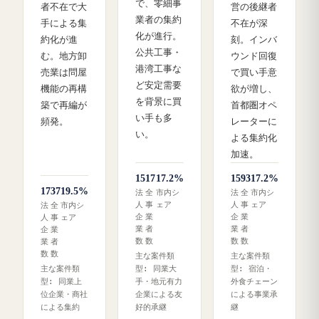
で、零細事
者不在で大
営の後継者
業者の集約
手による集
不在が深
化が進行。
約化が進
刻。インバ
公共工事・
む。地方卸
ウンド回復
港湾工事な
売業は問屋
で買い手意
ど安定需要
機能の再構
欲が増し、
を背景に買
築で再編が
首都圏オペ
い手も多
頻発。
レーターに
い。
よる集約化
加速。
15
17
17.2%
15
93
17.2%
17
37
19.5%
法
全
市内シ
法
全
市内シ
人
事
ェア
人
事
ェア
法
全
市内シ
企
業
企
業
人
事
ェア
業
者
業
者
企
業
数
数
数
数
業
者
数
数
主な案件類
主な案件類
主な案件類
型: 同業大
型: 宿泊・
型: 同業上
手・地元有力
外食チェーン
位企業・商社
企業による友
による事業承
による集約
好的承継
継