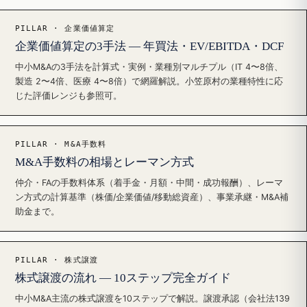
PILLAR · 企業価値算定
企業価値算定の3手法 — 年買法・EV/EBITDA・DCF
中小M&Aの3手法を計算式・実例・業種別マルチプル（IT 4〜8倍、
製造 2〜4倍、医療 4〜8倍）で網羅解説。小笠原村の業種特性に応
じた評価レンジも参照可。
PILLAR · M&A手数料
M&A手数料の相場とレーマン方式
仲介・FAの手数料体系（着手金・月額・中間・成功報酬）、レーマ
ン方式の計算基準（株価/企業価値/移動総資産）、事業承継・M&A補
助金まで。
PILLAR · 株式譲渡
株式譲渡の流れ — 10ステップ完全ガイド
中小M&A主流の株式譲渡を10ステップで解説。譲渡承認（会社法139