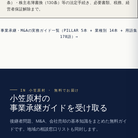
条）・株主名簿書換（130条）等の法定手続き、必要書類、税務、経
営者保証解除まで。
事業承継・M&Aの実務ガイド一覧（PILLAR 5本 + 業種別 14本 + 用語集
178語）→
IN 小笠原村 · 無料でお届け
小笠原村の
事業承継ガイドを受け取る
後継者問題、M&A、会社売却の基本知識をまとめた無料ガイ
ドです。地域の相談窓口リストも同封します。