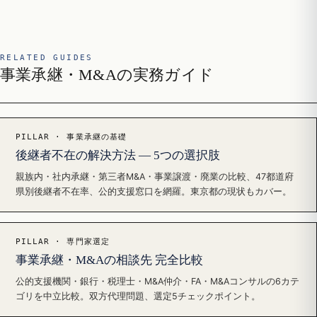
RELATED GUIDES
事業承継・M&Aの実務ガイド
PILLAR · 事業承継の基礎
後継者不在の解決方法 — 5つの選択肢
親族内・社内承継・第三者M&A・事業譲渡・廃業の比較、47都道府
県別後継者不在率、公的支援窓口を網羅。東京都の現状もカバー。
PILLAR · 専門家選定
事業承継・M&Aの相談先 完全比較
公的支援機関・銀行・税理士・M&A仲介・FA・M&Aコンサルの6カテ
ゴリを中立比較。双方代理問題、選定5チェックポイント。