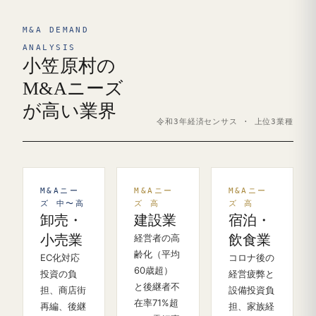
M&A DEMAND
ANALYSIS
小笠原村の
M&Aニーズ
が高い業界
令和3年経済センサス · 上位3業種
M&Aニー
M&Aニー
M&Aニー
ズ 中〜高
ズ 高
ズ 高
卸売・
建設業
宿泊・
小売業
経営者の高
飲食業
齢化（平均
EC化対応
コロナ後の
60歳超）
投資の負
経営疲弊と
と後継者不
担、商店街
設備投資負
在率71%超
再編、後継
担、家族経