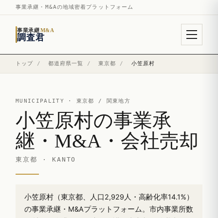
事業承継・M&Aの地域密着プラットフォーム
事業承継
M&A
調査君
トップ
/
都道府県一覧
/
東京都
/
小笠原村
MUNICIPALITY ·
東京都
/ 関東地方
小笠原村の事業承
継・M&A・会社売却
東京都 · KANTO
小笠原村（東京都、人口2,929人・高齢化率14.1%）
の事業承継・M&Aプラットフォーム。市内事業所数