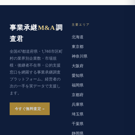
主要エリア
事業承継
M&A
調
北海道
査君
東京都
全国47都道府県・1,746市区町
神奈川県
村の業界別企業数・市場規
模・後継者不在率・公的支援
大阪府
窓口を網羅する事業承継調査
愛知県
プラットフォーム。経営者の
福岡県
次の一手を実データで支援し
ます。
京都府
兵庫県
今すぐ無料査定
埼玉県
千葉県
静岡県