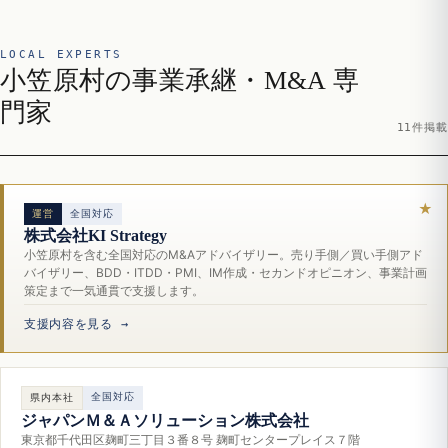
LOCAL EXPERTS
小笠原村の事業承継・M&A 専
門家
11件掲載
運営
全国対応
株式会社KI Strategy
小笠原村を含む全国対応のM&Aアドバイザリー。売り手側／買い手側アド
バイザリー、BDD・ITDD・PMI、IM作成・セカンドオピニオン、事業計画
策定まで一気通貫で支援します。
支援内容を見る →
全国対応
県内本社
ジャパンＭ＆Ａソリューション株式会社
東京都千代田区麹町三丁目３番８号 麹町センタープレイス７階