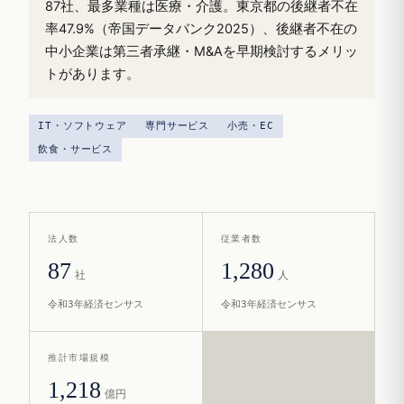
87社、最多業種は医療・介護。東京都の後継者不在
率47.9%（帝国データバンク2025）、後継者不在の
中小企業は第三者承継・M&Aを早期検討するメリッ
トがあります。
IT・ソフトウェア
専門サービス
小売・EC
飲食・サービス
法人数
従業者数
87
1,280
社
人
令和3年経済センサス
令和3年経済センサス
推計市場規模
1,218
億円