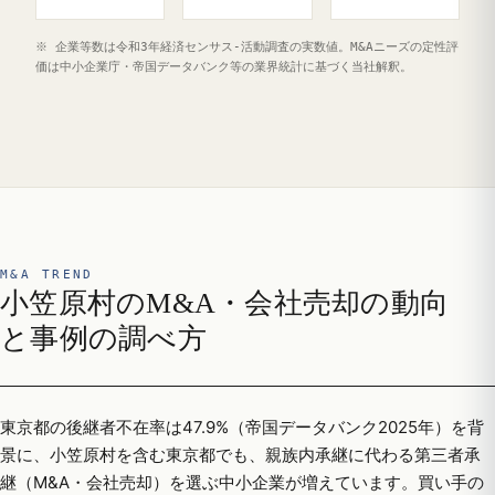
※ 企業等数は令和3年経済センサス‐活動調査の実数値。M&Aニーズの定性評
価は中小企業庁・帝国データバンク等の業界統計に基づく当社解釈。
M&A TREND
小笠原村のM&A・会社売却の動向
と事例の調べ方
東京都の後継者不在率は47.9%（帝国データバンク2025年）を背
景に、小笠原村を含む東京都でも、親族内承継に代わる第三者承
継（M&A・会社売却）を選ぶ中小企業が増えています。買い手の