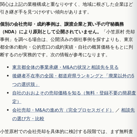
関心は上記の業種構成と重なりやすく、地域に根ざした企業ほど
引き継ぎ手を見つけやすい傾向があります。
個別の会社売却・成約事例は、譲渡企業と買い手の守秘義務
（NDA）により原則として公開されていません。
「小笠原村 売却
事例」を調べる場合は、公開済みの個社事例を探すよりも、東京
都全体の動向・公的窓口の成約実績・自社の概算価格をもとに判
断するのが実務的です。次の情報が参考になります。
東京都全体の事業承継・M&Aの状況と相談先を見る
後継者不在率の全国・都道府県ランキングと「廃業以外の5
つの選択肢」
自社のおおよその売却価格を知る（無料・登録不要の簡易査
定）
会社売却・M&Aの進め方（完全プロセスガイド）
／
相談先
の選び方・比較
小笠原村での会社売却を具体的に検討する段階では、まず無料査