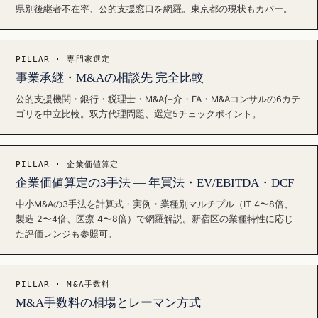
県別後継者不在率、公的支援窓口を網羅。東京都の現状もカバー。
PILLAR · 専門家選定
事業承継・M&Aの相談先 完全比較
公的支援機関・銀行・税理士・M&A仲介・FA・M&Aコンサルの6カテ
ゴリを中立比較。双方代理問題、選定5チェックポイント。
PILLAR · 企業価値算定
企業価値算定の3手法 — 年買法・EV/EBITDA・DCF
中小M&Aの3手法を計算式・実例・業種別マルチプル（IT 4〜8倍、
製造 2〜4倍、医療 4〜8倍）で網羅解説。新宿区の業種特性に応じ
た評価レンジも参照可。
PILLAR · M&A手数料
M&A手数料の相場とレーマン方式