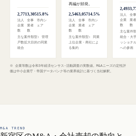
再編が頻発。
2,493
3,7
2,771
3,305
15.8%
2,546
3,057
14.5%
法人
全
企業
業
法人
全事
市内シ
法人
全事
市内シ
数
数
企業
業者
ェア
企業
業者
ェア
数
数
数
数
主な案件類
主な案件類型: 管理
主な案件類型: 同業
統合・大
戸数拡大目的の同業
上位企業・商社によ
ッショナ
統合
る集約
への参画
※ 企業等数は令和3年経済センサス‐活動調査の実数値。M&Aニーズの定性評
価は中小企業庁・帝国データバンク等の業界統計に基づく当社解釈。
M&A TREND