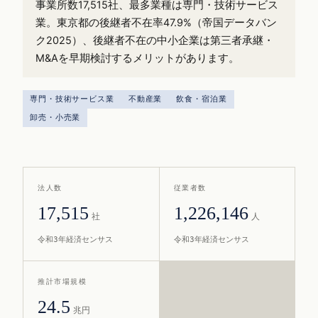
事業所数17,515社、最多業種は専門・技術サービス
業。東京都の後継者不在率47.9%（帝国データバン
ク2025）、後継者不在の中小企業は第三者承継・
M&Aを早期検討するメリットがあります。
専門・技術サービス業
不動産業
飲食・宿泊業
卸売・小売業
法人数
従業者数
17,515
1,226,146
社
人
令和3年経済センサス
令和3年経済センサス
推計市場規模
24.5
兆円