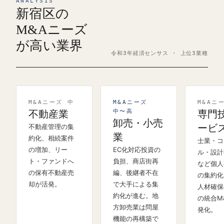
ANALYSIS
新宿区の
M&Aニーズ
が高い業界
令和3年経済センサス · 上位3業種
M&Aニーズ 中
M&Aニーズ
M&Aニ
中〜高
不動産業
専門
卸売・小売
不動産管理の集
ービ
業
約化、相続案件
士業・コ
の増加、リー
EC化対応投資の
ル・設計
ト・ファンドへ
負担、商店街再
など個人
の保有不動産売
編、後継者不在
の集約化
却が活発。
で大手による集
人材確保
約化が進む。地
の統合M
方卸売業は問屋
発化。
機能の再構築で