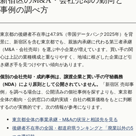
新宿区のM&A・会社売却の動向と
事例の調べ方
東京都の後継者不在率は47.9%（帝国データバンク2025年）を背
景に、新宿区を含む東京都でも、親族内承継に代わる第三者承継
（M&A・会社売却）を選ぶ中小企業が増えています。買い手の関
心は上記の業種構成と重なりやすく、地域に根ざした企業ほど引
き継ぎ手を見つけやすい傾向があります。
個別の会社売却・成約事例は、譲渡企業と買い手の守秘義務
（NDA）により原則として公開されていません。
「新宿区 売却事
例」を調べる場合は、公開済みの個社事例を探すよりも、東京都
全体の動向・公的窓口の成約実績・自社の概算価格をもとに判断
するのが実務的です。次の情報が参考になります。
東京都全体の事業承継・M&Aの状況と相談先を見る
後継者不在率の全国・都道府県ランキングと「廃業以外の5