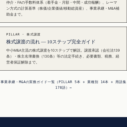
仲介・FAの手数料体系（着手金・月額・中間・成功報酬）、レーマ
ン方式の計算基準（株価/企業価値/移動総資産）、事業承継・M&A補
助金まで。
PILLAR · 株式譲渡
株式譲渡の流れ — 10ステップ完全ガイド
中小M&A主流の株式譲渡を10ステップで解説。譲渡承認（会社法139
条）・株主名簿書換（130条）等の法定手続き、必要書類、税務、経
営者保証解除まで。
事業承継・M&Aの実務ガイド一覧（PILLAR 5本 + 業種別 14本 + 用語集
178語）→