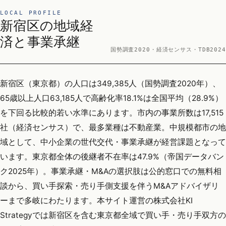
LOCAL PROFILE
新宿区の地域経
済と事業承継
国勢調査2020・経済センサス・TDB2024
新宿区（東京都）の人口は349,385人（国勢調査2020年）、
65歳以上人口63,185人で高齢化率18.1%は全国平均（28.9%）
を下回る比較的若い水準にあります。市内の事業所数は17,515
社（経済センサス）で、最多業種は不動産業。中規模都市の地
域として、中小企業の世代交代・事業承継が経営課題となって
います。東京都全体の後継者不在率は47.9%（帝国データバン
ク2025年）。事業承継・M&Aの選択肢は公的窓口での無料相
談から、買い手探索・売り手側支援を伴うM&Aアドバイザリ
ーまで多岐にわたります。本サイト運営の株式会社KI
Strategyでは新宿区を含む東京都全域で買い手・売り手双方の