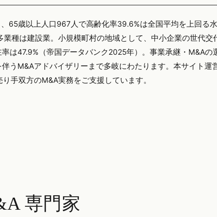
）、65歳以上人口967人で高齢化率39.6%は全国平均を上回る
多業種は建設業。小規模町村の地域として、中小企業の世代交
は47.9%（帝国データバンク2025年）。事業承継・M&Aの
伴うM&Aアドバイザリーまで多岐にわたります。本サイト運
手・売り手双方のM&A実務をご支援しています。
A 専門家