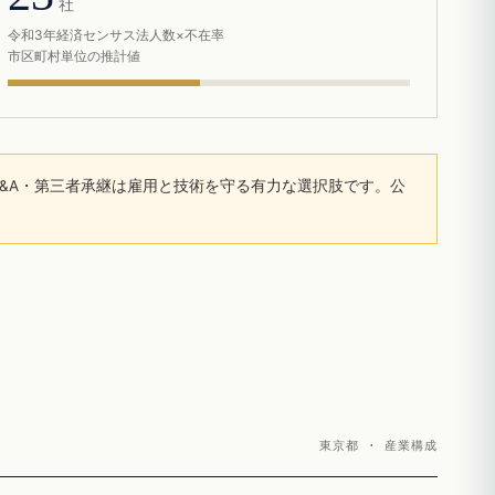
社
令和3年経済センサス法人数×不在率
市区町村単位の推計値
&A・第三者承継は雇用と技術を守る有力な選択肢です。公
東京都 · 産業構成