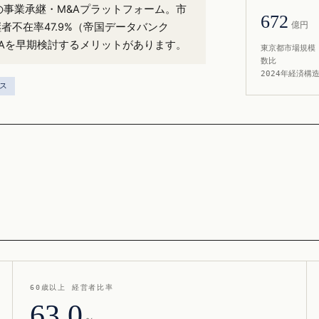
）の事業承継・M&Aプラットフォーム。市
672
億円
者不在率47.9%（帝国データバンク
&Aを早期検討するメリットがあります。
東京都市場規模 
数比
2024年経済構
ス
60歳以上 経営者比率
63.0