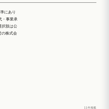
水準にあり
代・事業承
選択肢は公
営の株式会
11件掲載