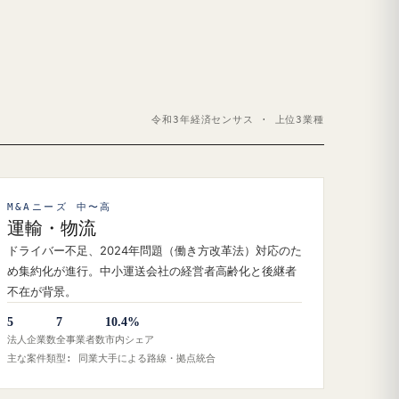
令和3年経済センサス · 上位3業種
M&Aニーズ 中〜高
運輸・物流
ドライバー不足、2024年問題（働き方改革法）対応のた
め集約化が進行。中小運送会社の経営者高齢化と後継者
不在が背景。
5
7
10.4%
法人企業数
全事業者数
市内シェア
主な案件類型: 同業大手による路線・拠点統合