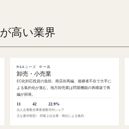
ズが高い業界
M&Aニーズ 中〜高
卸売・小売業
EC化対応投資の負担、商店街再編、後継者不在で大手に
よる集約化が進む。地方卸売業は問屋機能の再構築で再
編が頻発。
11
42
22.9%
法人企業数
全事業者数
市内シェア
主な案件類型: 同業上位企業・商社による集約