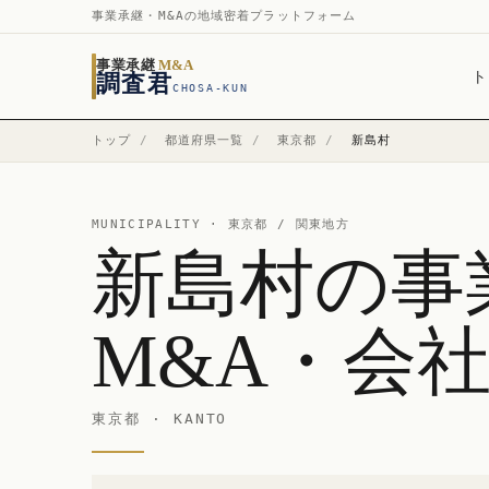
事業承継・M&Aの地域密着プラットフォーム
事業承継
M&A
ト
調査君
CHOSA-KUN
トップ
/
都道府県一覧
/
東京都
/
新島村
MUNICIPALITY ·
東京都
/ 関東地方
新島村の事
M&A・会
東京都 · KANTO