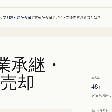
ップ
都道府県から探す
業種から探す
ガイド
支援内容
調査君とは？
業承継・
社売却
法人数
48
社
令和3年経済セ
推計市場規模