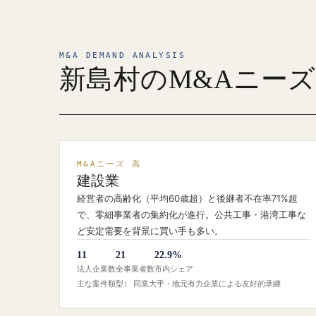
M&A DEMAND ANALYSIS
新島村のM&Aニー
M&Aニーズ 高
建設業
経営者の高齢化（平均60歳超）と後継者不在率71%超
で、零細事業者の集約化が進行。公共工事・港湾工事な
ど安定需要を背景に買い手も多い。
11
21
22.9%
法人企業数
全事業者数
市内シェア
主な案件類型: 同業大手・地元有力企業による友好的承継