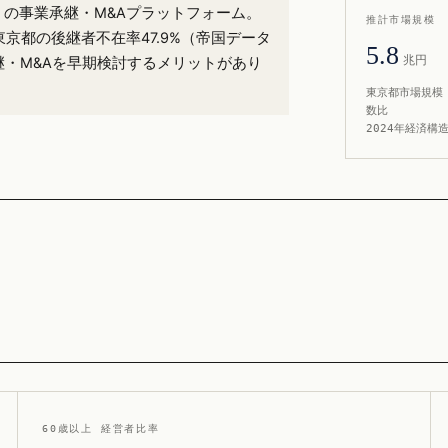
2%）の事業承継・M&Aプラットフォーム。
推計市場規模
東京都の後継者不在率47.9%（帝国データ
5.8
兆円
継・M&Aを早期検討するメリットがあり
東京都市場規模 
数比
2024年経済構
60歳以上 経営者比率