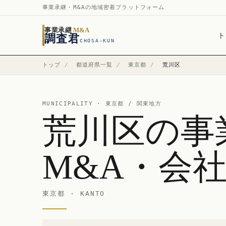
事業承継・M&Aの地域密着プラットフォーム
事業承継
M&A
ト
調査君
CHOSA-KUN
トップ
/
都道府県一覧
/
東京都
/
荒川区
MUNICIPALITY ·
東京都
/ 関東地方
荒川区の事
M&A・会
東京都 · KANTO