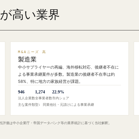
ズが高い業界
M&Aニーズ 高
製造業
中小サプライヤーの再編、海外移転対応、後継者不在に
よる事業承継案件が多数。製造業の後継者不在率は約
58%、特に地方の家族経営が課題。
946
1,274
22.9%
法人企業数
全事業者数
市内シェア
主な案件類型: 同業他社・元請けによる事業承継
定性評価は中小企業庁・帝国データバンク等の業界統計に基づく当社解釈。