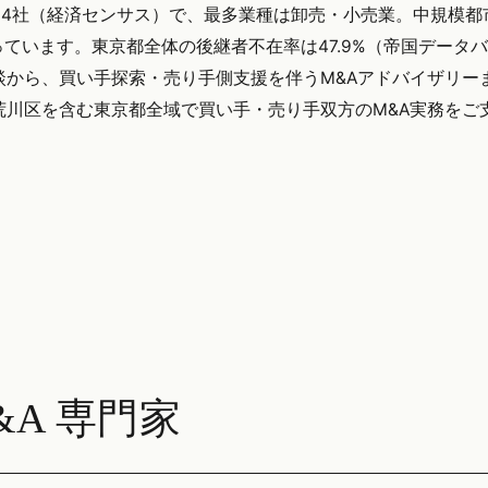
134社（経済センサス）で、最多業種は卸売・小売業。中規模都
います。東京都全体の後継者不在率は47.9%（帝国データバン
談から、買い手探索・売り手側支援を伴うM&Aアドバイザリー
yでは荒川区を含む東京都全域で買い手・売り手双方のM&A実務を
A 専門家