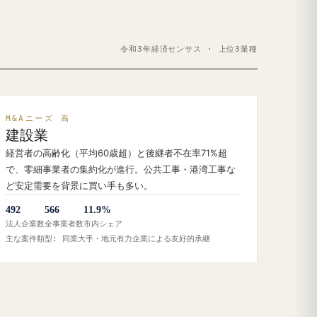
令和3年経済センサス · 上位3業種
M&Aニーズ 高
建設業
経営者の高齢化（平均60歳超）と後継者不在率71%超
で、零細事業者の集約化が進行。公共工事・港湾工事な
ど安定需要を背景に買い手も多い。
492
566
11.9%
法人企業数
全事業者数
市内シェア
主な案件類型: 同業大手・地元有力企業による友好的承継