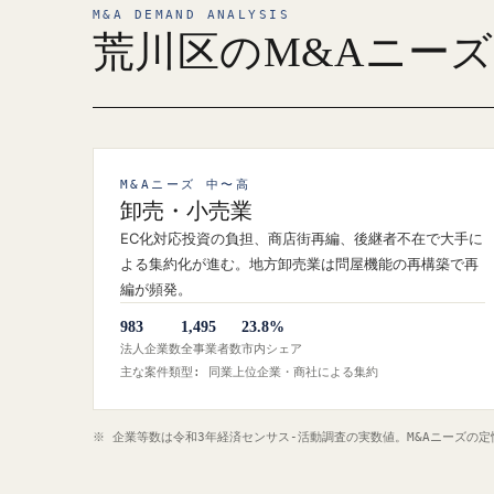
M&A DEMAND ANALYSIS
荒川区のM&Aニー
M&Aニーズ 中〜高
卸売・小売業
EC化対応投資の負担、商店街再編、後継者不在で大手に
よる集約化が進む。地方卸売業は問屋機能の再構築で再
編が頻発。
983
1,495
23.8%
法人企業数
全事業者数
市内シェア
主な案件類型: 同業上位企業・商社による集約
※ 企業等数は令和3年経済センサス‐活動調査の実数値。M&Aニーズの