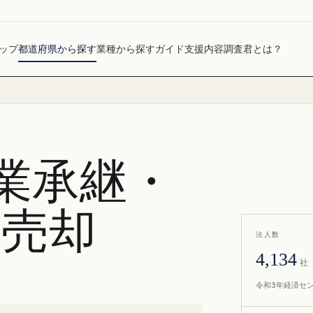
ップ
都道府県から探す
業種から探す
ガイド
支援内容
調査君とは？
業承継・
社売却
法人数
4,134
社
令和3年経済セ