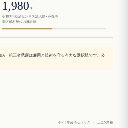
1,980
社
令和3年経済センサス法人数×不在率
市区町村単位の推計値
&A・第三者承継は雇用と技術を守る有力な選択肢です。公
令和3年経済センサス · 上位5業種