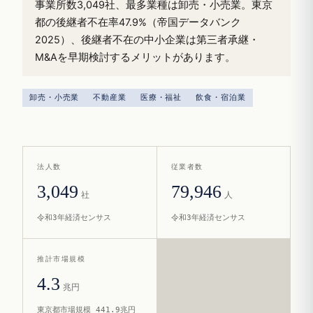
事業所数3,049社、最多業種は卸売・小売業。東京
都の後継者不在率47.9%（帝国データバンク
2025）、後継者不在の中小企業は第三者承継・
M&Aを早期検討するメリットがあります。
卸売・小売業
不動産業
医療・福祉
飲食・宿泊業
法人数
従業者数
3,049
79,946
社
人
令和3年経済センサス
令和3年経済センサス
推計市場規模
4.3
兆円
東京都市場規模 441.9兆円