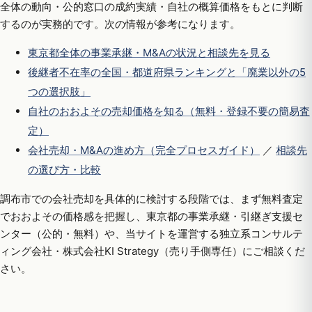
全体の動向・公的窓口の成約実績・自社の概算価格をもとに判断
するのが実務的です。次の情報が参考になります。
東京都全体の事業承継・M&Aの状況と相談先を見る
後継者不在率の全国・都道府県ランキングと「廃業以外の5
つの選択肢」
自社のおおよその売却価格を知る（無料・登録不要の簡易査
定）
会社売却・M&Aの進め方（完全プロセスガイド）
／
相談先
の選び方・比較
調布市での会社売却を具体的に検討する段階では、まず無料査定
でおおよその価格感を把握し、東京都の事業承継・引継ぎ支援セ
ンター（公的・無料）や、当サイトを運営する独立系コンサルテ
ィング会社・株式会社KI Strategy（売り手側専任）にご相談くだ
さい。