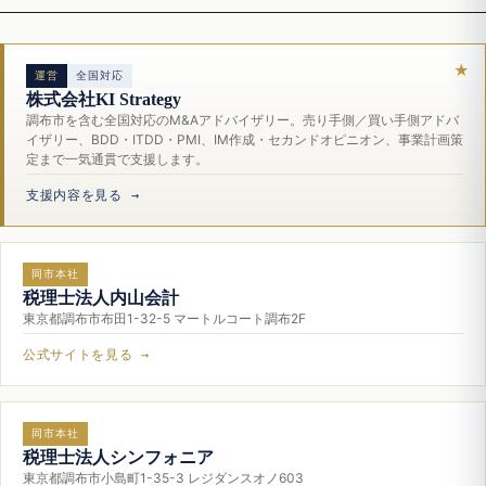
運営
全国対応
株式会社KI Strategy
調布市を含む全国対応のM&Aアドバイザリー。売り手側／買い手側アドバ
イザリー、BDD・ITDD・PMI、IM作成・セカンドオピニオン、事業計画策
定まで一気通貫で支援します。
支援内容を見る →
同市本社
税理士法人内山会計
東京都調布市布田1-32-5 マートルコート調布2F
公式サイトを見る →
同市本社
税理士法人シンフォニア
東京都調布市小島町1-35-3 レジダンスオノ603