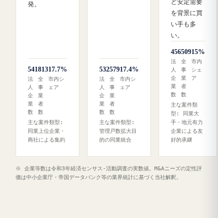
ど安定需要
発。
を背景に買
い手も多
い。
456
509
15%
法
全
市内
541
813
17.7%
532
579
17.4%
人
事
シェ
企
業
ア
法
全
市内シ
法
全
市内シ
業
者
人
事
ェア
人
事
ェア
数
数
企
業
企
業
業
者
業
者
主な案件類
数
数
数
数
型: 同業大
主な案件類型:
主な案件類型:
手・地元有力
同業上位企業・
管理戸数拡大目
企業による友
商社による集約
的の同業統合
好的承継
※ 企業等数は令和3年経済センサス‐活動調査の実数値。M&Aニーズの定性評
価は中小企業庁・帝国データバンク等の業界統計に基づく当社解釈。