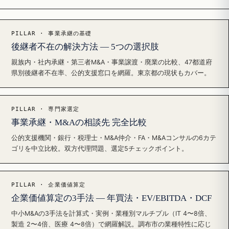
PILLAR · 事業承継の基礎
後継者不在の解決方法 — 5つの選択肢
親族内・社内承継・第三者M&A・事業譲渡・廃業の比較、47都道府
県別後継者不在率、公的支援窓口を網羅。東京都の現状もカバー。
PILLAR · 専門家選定
事業承継・M&Aの相談先 完全比較
公的支援機関・銀行・税理士・M&A仲介・FA・M&Aコンサルの6カテ
ゴリを中立比較。双方代理問題、選定5チェックポイント。
PILLAR · 企業価値算定
企業価値算定の3手法 — 年買法・EV/EBITDA・DCF
中小M&Aの3手法を計算式・実例・業種別マルチプル（IT 4〜8倍、
製造 2〜4倍、医療 4〜8倍）で網羅解説。調布市の業種特性に応じ