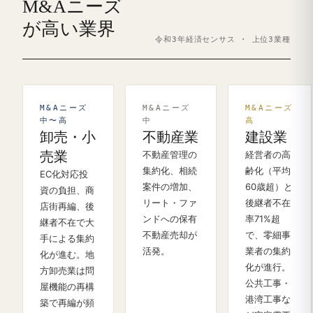
M&Aニーズ
が高い業界
令和3年経済センサス · 上位3業種
M&Aニーズ
M&Aニーズ
M&Aニーズ
中〜高
中
高
卸売・小
不動産業
建設業
売業
不動産管理の
経営者の高
集約化、相続
齢化（平均
EC化対応投
案件の増加、
60歳超）と
資の負担、商
リート・ファ
後継者不在
店街再編、後
ンドへの保有
率71%超
継者不在で大
不動産売却が
で、零細事
手による集約
活発。
業者の集約
化が進む。地
化が進行。
方卸売業は問
公共工事・
屋機能の再構
港湾工事な
築で再編が頻