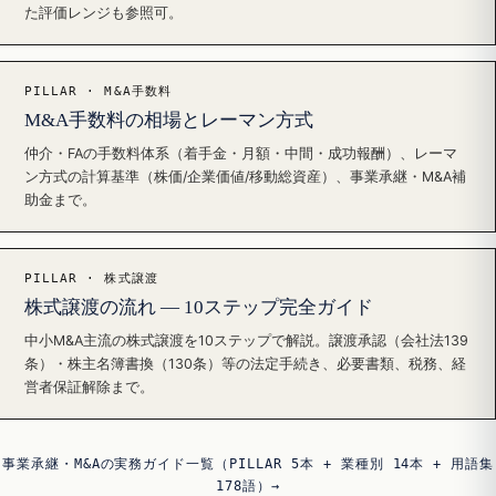
た評価レンジも参照可。
PILLAR · M&A手数料
M&A手数料の相場とレーマン方式
仲介・FAの手数料体系（着手金・月額・中間・成功報酬）、レーマ
ン方式の計算基準（株価/企業価値/移動総資産）、事業承継・M&A補
助金まで。
PILLAR · 株式譲渡
株式譲渡の流れ — 10ステップ完全ガイド
中小M&A主流の株式譲渡を10ステップで解説。譲渡承認（会社法139
条）・株主名簿書換（130条）等の法定手続き、必要書類、税務、経
営者保証解除まで。
事業承継・M&Aの実務ガイド一覧（PILLAR 5本 + 業種別 14本 + 用語集
178語）→