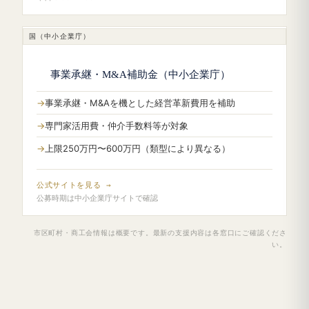
国（中小企業庁）
事業承継・M&A補助金（中小企業庁）
事業承継・M&Aを機とした経営革新費用を補助
専門家活用費・仲介手数料等が対象
上限250万円〜600万円（類型により異なる）
公式サイトを見る →
公募時期は中小企業庁サイトで確認
市区町村・商工会情報は概要です。最新の支援内容は各窓口にご確認くださ
い。