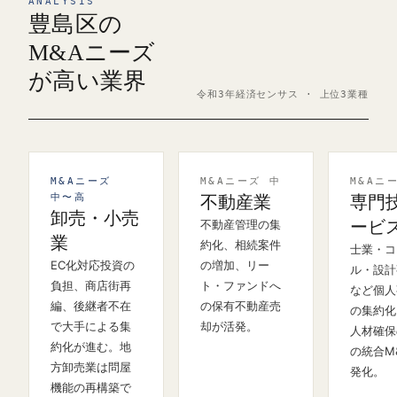
ANALYSIS
豊島区の
M&Aニーズ
が高い業界
令和3年経済センサス · 上位3業種
M&Aニーズ
M&Aニーズ 中
M&Aニ
中〜高
不動産業
専門
卸売・小売
不動産管理の集
ービ
業
約化、相続案件
士業・コ
EC化対応投資の
の増加、リー
ル・設計
負担、商店街再
ト・ファンドへ
など個人
編、後継者不在
の保有不動産売
の集約化
で大手による集
却が活発。
人材確保
約化が進む。地
の統合M
方卸売業は問屋
発化。
機能の再構築で