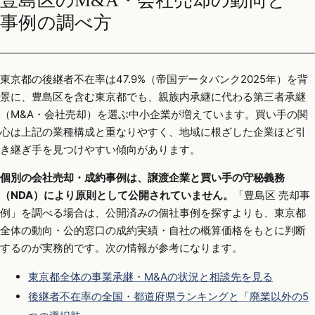
豊島区のM&A・会社売却の動向と
事例の調べ方
東京都の後継者不在率は47.9%（帝国データバンク2025年）を背
景に、豊島区を含む東京都でも、親族内承継に代わる第三者承継
（M&A・会社売却）を選ぶ中小企業が増えています。買い手の関
心は上記の業種構成と重なりやすく、地域に根ざした企業ほど引
き継ぎ手を見つけやすい傾向があります。
個別の会社売却・成約事例は、譲渡企業と買い手の守秘義務
（NDA）により原則として公開されていません。
「豊島区 売却事
例」を調べる場合は、公開済みの個社事例を探すよりも、東京都
全体の動向・公的窓口の成約実績・自社の概算価格をもとに判断
するのが実務的です。次の情報が参考になります。
東京都全体の事業承継・M&Aの状況と相談先を見る
後継者不在率の全国・都道府県ランキングと「廃業以外の5