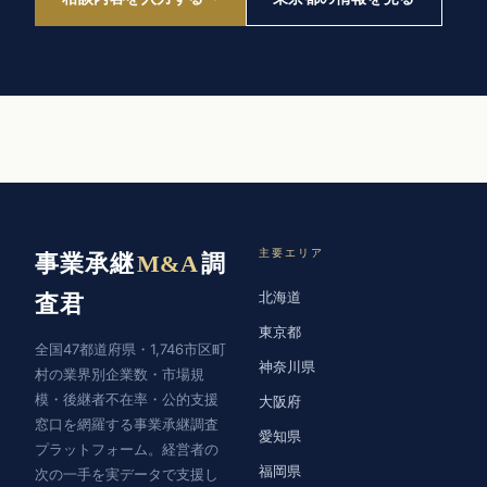
主要エリア
事業承継
M&A
調
北海道
査君
東京都
全国47都道府県・1,746市区町
神奈川県
村の業界別企業数・市場規
模・後継者不在率・公的支援
大阪府
窓口を網羅する事業承継調査
愛知県
プラットフォーム。経営者の
福岡県
次の一手を実データで支援し