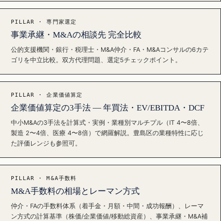
PILLAR · 専門家選定
事業承継・M&Aの相談先 完全比較
公的支援機関・銀行・税理士・M&A仲介・FA・M&Aコンサルの6カテ
ゴリを中立比較。双方代理問題、選定5チェックポイント。
PILLAR · 企業価値算定
企業価値算定の3手法 — 年買法・EV/EBITDA・DCF
中小M&Aの3手法を計算式・実例・業種別マルチプル（IT 4〜8倍、
製造 2〜4倍、医療 4〜8倍）で網羅解説。豊島区の業種特性に応じ
た評価レンジも参照可。
PILLAR · M&A手数料
M&A手数料の相場とレーマン方式
仲介・FAの手数料体系（着手金・月額・中間・成功報酬）、レーマ
ン方式の計算基準（株価/企業価値/移動総資産）、事業承継・M&A補