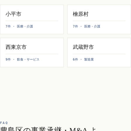
小平市
檜原村
7件 · 医療・介護
7件 · 医療・介護
西東京市
武蔵野市
9件 · 飲食・サービス
6件 · 製造業
FAQ
豊島区の事業承継・M&A よ