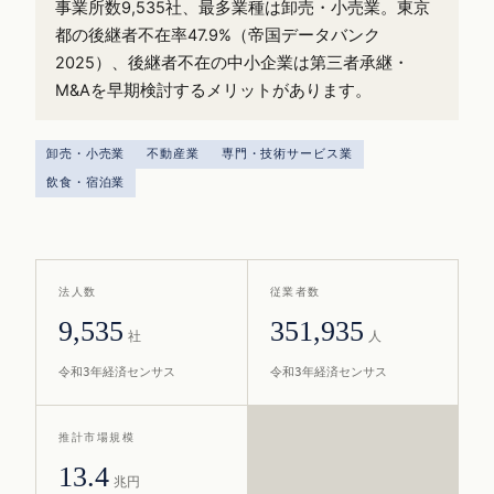
事業所数9,535社、最多業種は卸売・小売業。東京
都の後継者不在率47.9%（帝国データバンク
2025）、後継者不在の中小企業は第三者承継・
M&Aを早期検討するメリットがあります。
卸売・小売業
不動産業
専門・技術サービス業
飲食・宿泊業
法人数
従業者数
9,535
351,935
社
人
令和3年経済センサス
令和3年経済センサス
推計市場規模
13.4
兆円