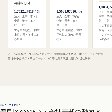
再編が頻発。
1,083
1,7
1,752
2,278
18.4%
1,563
1,876
16.4%
法人
全
企業
業
法人
全事
市内シ
法人
全事
市内シ
数
数
企業
業者
ェア
企業
業者
ェア
数
数
数
数
主な案件類
主な案件類型: 同業
主な案件類型: 管理
統合・大
上位企業・商社によ
戸数拡大目的の同業
ッショナ
る集約
統合
への参画
※ 企業等数は令和3年経済センサス‐活動調査の実数値。M&Aニーズの定性評
価は中小企業庁・帝国データバンク等の業界統計に基づく当社解釈。
M&A TREND