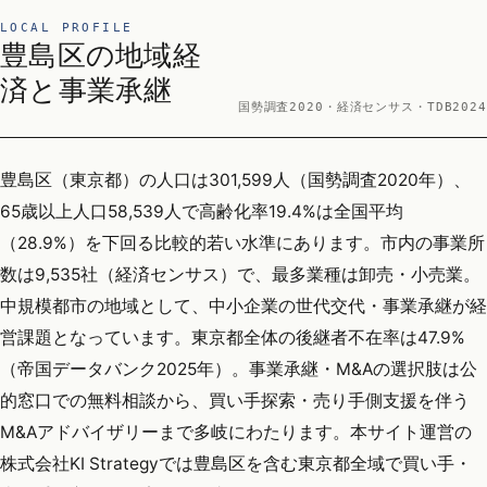
LOCAL PROFILE
豊島区の地域経
済と事業承継
国勢調査2020・経済センサス・TDB2024
豊島区（東京都）の人口は301,599人（国勢調査2020年）、
65歳以上人口58,539人で高齢化率19.4%は全国平均
（28.9%）を下回る比較的若い水準にあります。市内の事業所
数は9,535社（経済センサス）で、最多業種は卸売・小売業。
中規模都市の地域として、中小企業の世代交代・事業承継が経
営課題となっています。東京都全体の後継者不在率は47.9%
（帝国データバンク2025年）。事業承継・M&Aの選択肢は公
的窓口での無料相談から、買い手探索・売り手側支援を伴う
M&Aアドバイザリーまで多岐にわたります。本サイト運営の
株式会社KI Strategyでは豊島区を含む東京都全域で買い手・