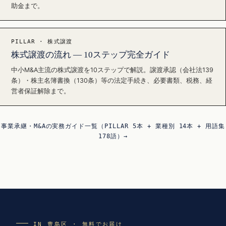
助金まで。
PILLAR · 株式譲渡
株式譲渡の流れ — 10ステップ完全ガイド
中小M&A主流の株式譲渡を10ステップで解説。譲渡承認（会社法139
条）・株主名簿書換（130条）等の法定手続き、必要書類、税務、経
営者保証解除まで。
事業承継・M&Aの実務ガイド一覧（PILLAR 5本 + 業種別 14本 + 用語集
178語）→
IN 豊島区 · 無料でお届け