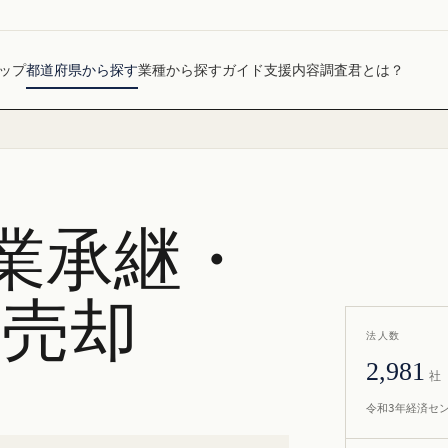
ップ
都道府県から探す
業種から探す
ガイド
支援内容
調査君とは？
業承継・
社売却
法人数
2,981
社
令和3年経済セ