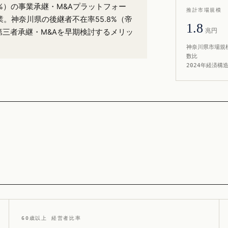
.7%）の事業承継・M&Aプラットフォー
推計市場規模
業。神奈川県の後継者不在率55.8%（帝
1.8
兆円
第三者承継・M&Aを早期検討するメリッ
神奈川県市場規模
数比
2024年経済構
60歳以上 経営者比率