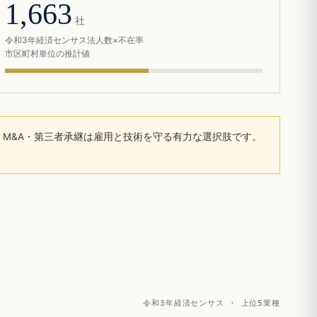
1,663
社
令和3年経済センサス法人数×不在率
市区町村単位の推計値
M&A・第三者承継は雇用と技術を守る有力な選択肢です。
令和3年経済センサス · 上位5業種