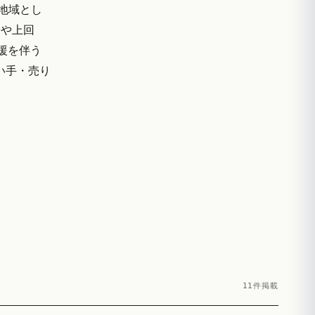
地域とし
やや上回
援を伴う
買い手・売り
11件掲載