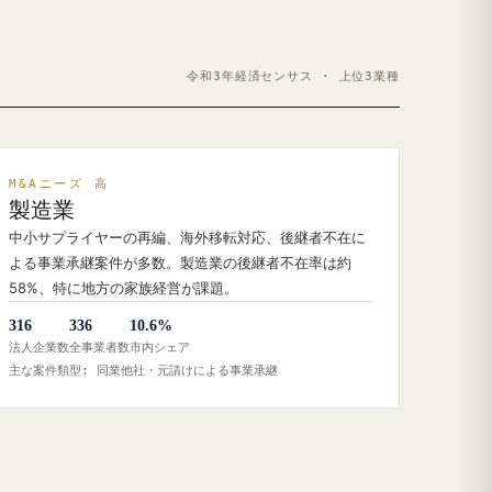
令和3年経済センサス · 上位3業種
M&Aニーズ 高
製造業
中小サプライヤーの再編、海外移転対応、後継者不在に
よる事業承継案件が多数。製造業の後継者不在率は約
58%、特に地方の家族経営が課題。
316
336
10.6%
法人企業数
全事業者数
市内シェア
主な案件類型: 同業他社・元請けによる事業承継