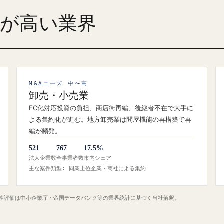
ズが高い業界
M&Aニーズ 中〜高
卸売・小売業
EC化対応投資の負担、商店街再編、後継者不在で大手に
よる集約化が進む。地方卸売業は問屋機能の再構築で再
編が頻発。
521
767
17.5%
法人企業数
全事業者数
市内シェア
主な案件類型: 同業上位企業・商社による集約
定性評価は中小企業庁・帝国データバンク等の業界統計に基づく当社解釈。