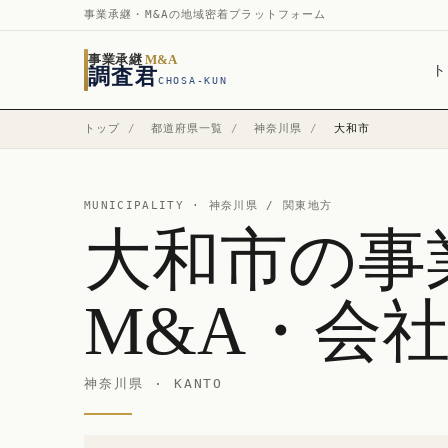
事業承継・M&Aの地域密着プラットフォーム
事業承継
M&A
ト
調査君
CHOSA-KUN
トップ
/
都道府県一覧
/
神奈川県
/
大和市
MUNICIPALITY ·
神奈川県
/ 関東地方
大和市の事
M&A・会
神奈川県 · KANTO