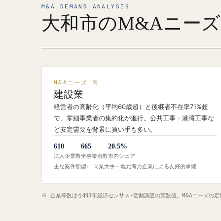
M&A DEMAND ANALYSIS
大和市のM&Aニー
M&Aニーズ 高
建設業
経営者の高齢化（平均60歳超）と後継者不在率71%超
で、零細事業者の集約化が進行。公共工事・港湾工事な
ど安定需要を背景に買い手も多い。
610
665
20.5%
法人企業数
全事業者数
市内シェア
主な案件類型: 同業大手・地元有力企業による友好的承継
※ 企業等数は令和3年経済センサス‐活動調査の実数値。M&Aニーズの