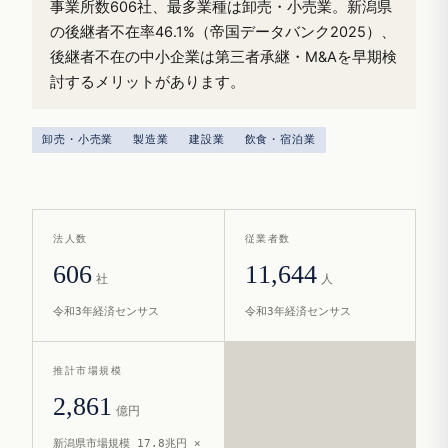
事業所数606社、最多業種は卸売・小売業。新潟県
の後継者不在率46.1%（帝国データバンク2025）、
後継者不在の中小企業は第三者承継・M&Aを早期検
討するメリットがあります。
卸売・小売業
製造業
建設業
飲食・宿泊業
法人数
従業者数
606
11,644
社
人
令和3年経済センサス
令和3年経済センサス
推計市場規模
2,861
億円
新潟県市場規模 17.8兆円 ×