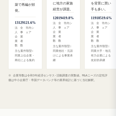
に地方の家族
を背景に買い
築で再編が頻
経営が課題。
手も多い。
発。
120
194
19.8%
119
185
19.6%
131
291
21.6%
法
全
市内シ
法
全
市内シ
人
事
ェア
人
事
ェア
法
全
市内シ
企
業
企
業
人
事
ェア
業
者
業
者
企
業
数
数
数
数
業
者
数
数
主な案件類型:
主な案件類型:
主な案件類型:
同業他社・元請
同業大手・地元
同業上位企業・
けによる事業承
有力企業による
商社による集約
継
友好的承継
※ 企業等数は令和3年経済センサス‐活動調査の実数値。M&Aニーズの定性評
価は中小企業庁・帝国データバンク等の業界統計に基づく当社解釈。