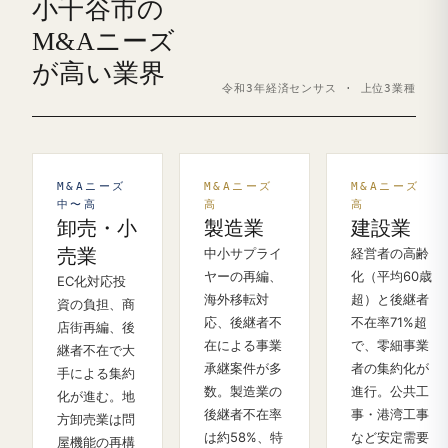
小千谷市の
M&Aニーズ
が高い業界
令和3年経済センサス · 上位3業種
M&Aニーズ
M&Aニーズ
M&Aニーズ
中〜高
高
高
卸売・小
製造業
建設業
売業
中小サプライ
経営者の高齢
ヤーの再編、
化（平均60歳
EC化対応投
海外移転対
超）と後継者
資の負担、商
応、後継者不
不在率71%超
店街再編、後
在による事業
で、零細事業
継者不在で大
承継案件が多
者の集約化が
手による集約
数。製造業の
進行。公共工
化が進む。地
後継者不在率
事・港湾工事
方卸売業は問
は約58%、特
など安定需要
屋機能の再構