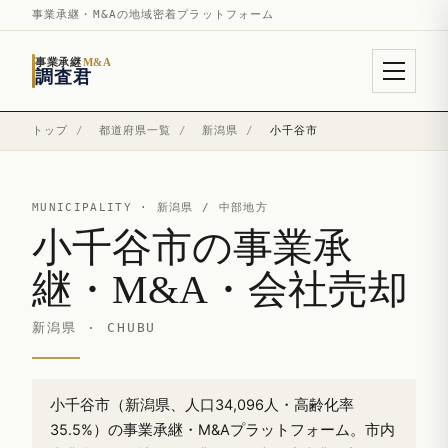
事業承継・M&Aの地域密着プラットフォーム
事業承継
M&A
調査君
トップ
/
都道府県一覧
/
新潟県
/
小千谷市
MUNICIPALITY ·
新潟県
/ 中部地方
小千谷市の事業承
継・M&A・会社売却
新潟県 · CHUBU
小千谷市（新潟県、人口34,096人・高齢化率
35.5%）の事業承継・M&Aプラットフォーム。市内