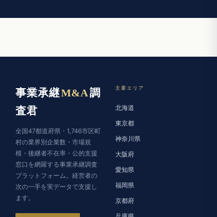
主要エリア
事業承継
M&A
調
北海道
査君
東京都
全国47都道府県・1,746市区町
神奈川県
村の業界別企業数・市場規
模・後継者不在率・公的支援
大阪府
窓口を網羅する事業承継調査
愛知県
プラットフォーム。経営者の
福岡県
次の一手を実データで支援し
ます。
京都府
兵庫県