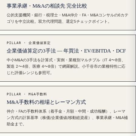
事業承継・M&Aの相談先 完全比較
公的支援機関・銀行・税理士・M&A仲介・FA・M&Aコンサルの6カテ
ゴリを中立比較。双方代理問題、選定5チェックポイント。
PILLAR · 企業価値算定
企業価値算定の3手法 — 年買法・EV/EBITDA・DCF
中小M&Aの3手法を計算式・実例・業種別マルチプル（IT 4〜8倍、
製造 2〜4倍、医療 4〜8倍）で網羅解説。小千谷市の業種特性に応
じた評価レンジも参照可。
PILLAR · M&A手数料
M&A手数料の相場とレーマン方式
仲介・FAの手数料体系（着手金・月額・中間・成功報酬）、レーマ
ン方式の計算基準（株価/企業価値/移動総資産）、事業承継・M&A補
助金まで。