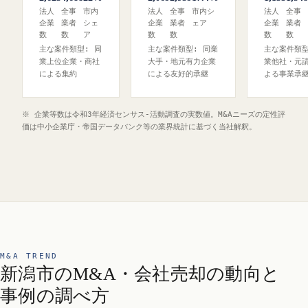
法人
全事
市内
法人
全事
市内シ
法人
全事
企業
業者
シェ
企業
業者
ェア
企業
業者
数
数
ア
数
数
数
数
主な案件類型: 同
主な案件類型: 同業
主な案件類型
業上位企業・商社
大手・地元有力企業
業他社・元
による集約
による友好的承継
よる事業承
※ 企業等数は令和3年経済センサス‐活動調査の実数値。M&Aニーズの定性評
価は中小企業庁・帝国データバンク等の業界統計に基づく当社解釈。
M&A TREND
新潟市のM&A・会社売却の動向と
事例の調べ方