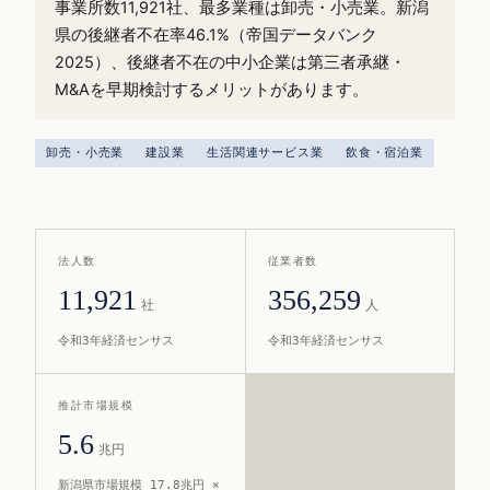
事業所数11,921社、最多業種は卸売・小売業。新潟
県の後継者不在率46.1%（帝国データバンク
2025）、後継者不在の中小企業は第三者承継・
M&Aを早期検討するメリットがあります。
卸売・小売業
建設業
生活関連サービス業
飲食・宿泊業
法人数
従業者数
11,921
356,259
社
人
令和3年経済センサス
令和3年経済センサス
推計市場規模
5.6
兆円
新潟県市場規模 17.8兆円 ×