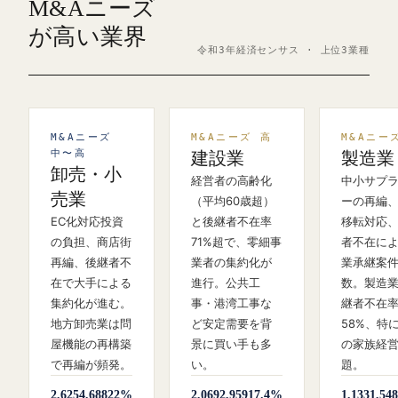
M&Aニーズ
が高い業界
令和3年経済センサス · 上位3業種
M&Aニーズ
M&Aニーズ 高
M&Aニー
中〜高
建設業
製造業
卸売・小
経営者の高齢化
中小サプ
売業
（平均60歳超）
ーの再編
EC化対応投資
と後継者不在率
移転対応
の負担、商店街
71%超で、零細事
者不在に
再編、後継者不
業者の集約化が
業承継案
在で大手による
進行。公共工
数。製造
集約化が進む。
事・港湾工事な
継者不在
地方卸売業は問
ど安定需要を背
58%、特
屋機能の再構築
景に買い手も多
の家族経
で再編が頻発。
い。
題。
2,625
4,688
22%
2,069
2,959
17.4%
1,133
1,548