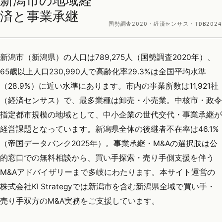
新潟市の地域経
済と事業承継
国勢調査2020・経済センサス・TDB2024
新潟市（新潟県）の人口は789,275人（国勢調査2020年）、
65歳以上人口230,990人で高齢化率29.3%は全国平均水準
（28.9%）に近い水準にあります。市内の事業所数は11,921社
（経済センサス）で、最多業種は卸売・小売業。中核市・政令
指定都市規模の地域として、中小企業の世代交代・事業承継が
経営課題となっています。新潟県全体の後継者不在率は46.1%
（帝国データバンク2025年）。事業承継・M&Aの選択肢は公
的窓口での無料相談から、買い手探索・売り手側支援を伴う
M&Aアドバイザリーまで多岐にわたります。本サイト運営の
株式会社KI Strategyでは新潟市を含む新潟県全域で買い手・
売り手双方のM&A実務をご支援しています。