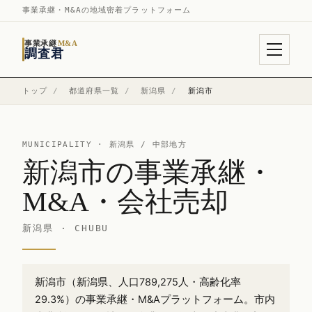
事業承継・M&Aの地域密着プラットフォーム
事業承継
M&A
調査君
トップ
/
都道府県一覧
/
新潟県
/
新潟市
MUNICIPALITY ·
新潟県
/ 中部地方
新潟市の事業承継・
M&A・会社売却
新潟県 · CHUBU
新潟市（新潟県、人口789,275人・高齢化率
29.3%）の事業承継・M&Aプラットフォーム。市内