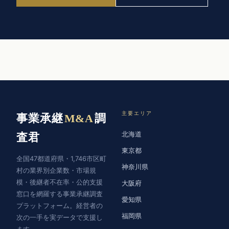
主要エリア
事業承継
M&A
調
北海道
査君
東京都
全国47都道府県・1,746市区町
神奈川県
村の業界別企業数・市場規
模・後継者不在率・公的支援
大阪府
窓口を網羅する事業承継調査
愛知県
プラットフォーム。経営者の
福岡県
次の一手を実データで支援し
ます。