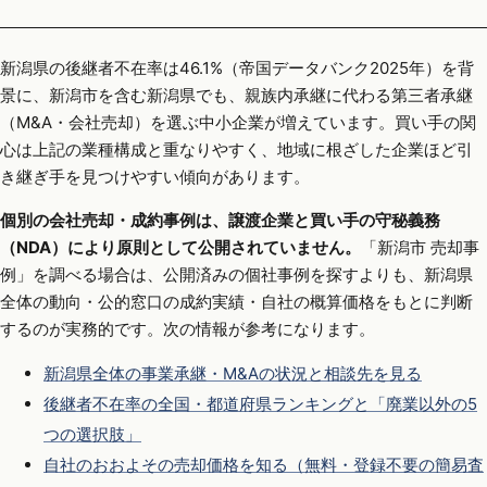
新潟県の後継者不在率は46.1%（帝国データバンク2025年）を背
景に、新潟市を含む新潟県でも、親族内承継に代わる第三者承継
（M&A・会社売却）を選ぶ中小企業が増えています。買い手の関
心は上記の業種構成と重なりやすく、地域に根ざした企業ほど引
き継ぎ手を見つけやすい傾向があります。
個別の会社売却・成約事例は、譲渡企業と買い手の守秘義務
（NDA）により原則として公開されていません。
「新潟市 売却事
例」を調べる場合は、公開済みの個社事例を探すよりも、新潟県
全体の動向・公的窓口の成約実績・自社の概算価格をもとに判断
するのが実務的です。次の情報が参考になります。
新潟県全体の事業承継・M&Aの状況と相談先を見る
後継者不在率の全国・都道府県ランキングと「廃業以外の5
つの選択肢」
自社のおおよその売却価格を知る（無料・登録不要の簡易査