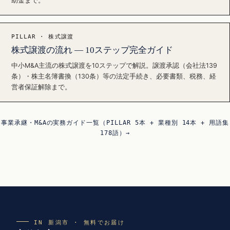
助金まで。
PILLAR · 株式譲渡
株式譲渡の流れ — 10ステップ完全ガイド
中小M&A主流の株式譲渡を10ステップで解説。譲渡承認（会社法139
条）・株主名簿書換（130条）等の法定手続き、必要書類、税務、経
営者保証解除まで。
事業承継・M&Aの実務ガイド一覧（PILLAR 5本 + 業種別 14本 + 用語集
178語）→
IN 新潟市 · 無料でお届け