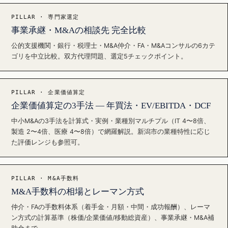
PILLAR · 専門家選定
事業承継・M&Aの相談先 完全比較
公的支援機関・銀行・税理士・M&A仲介・FA・M&Aコンサルの6カテ
ゴリを中立比較。双方代理問題、選定5チェックポイント。
PILLAR · 企業価値算定
企業価値算定の3手法 — 年買法・EV/EBITDA・DCF
中小M&Aの3手法を計算式・実例・業種別マルチプル（IT 4〜8倍、
製造 2〜4倍、医療 4〜8倍）で網羅解説。新潟市の業種特性に応じ
た評価レンジも参照可。
PILLAR · M&A手数料
M&A手数料の相場とレーマン方式
仲介・FAの手数料体系（着手金・月額・中間・成功報酬）、レーマ
ン方式の計算基準（株価/企業価値/移動総資産）、事業承継・M&A補