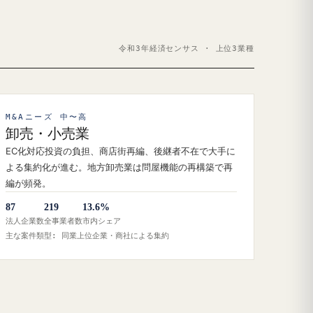
令和3年経済センサス · 上位3業種
M&Aニーズ 中〜高
卸売・小売業
EC化対応投資の負担、商店街再編、後継者不在で大手に
よる集約化が進む。地方卸売業は問屋機能の再構築で再
編が頻発。
87
219
13.6%
法人企業数
全事業者数
市内シェア
主な案件類型: 同業上位企業・商社による集約