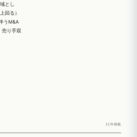
地域とし
や上回る）
伴うM&A
・売り手双
11件掲載