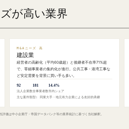
ーズが高い業界
M&Aニーズ 高
建設業
経営者の高齢化（平均60歳超）と後継者不在率71%超
で、零細事業者の集約化が進行。公共工事・港湾工事な
ど安定需要を背景に買い手も多い。
92
181
14.4%
法人企業数
全事業者数
市内シェア
主な案件類型: 同業大手・地元有力企業による友好的承継
定性評価は中小企業庁・帝国データバンク等の業界統計に基づく当社解釈。