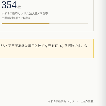
354
社
令和3年経済センサス法人数×不在率
市区町村単位の推計値
&A・第三者承継は雇用と技術を守る有力な選択肢です。公
令和3年経済センサス · 上位5業種