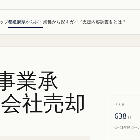
ップ
都道府県から探す
業種から探す
ガイド
支援内容
調査君とは？
事業承
・会社売却
法人数
638
社
令和3年経済セ