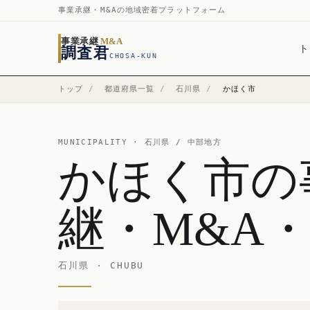
事業承継・M&Aの地域密着プラットフォーム
事業承継
M&A
ト
調査君
CHOSA-KUN
トップ
/
都道府県一覧
/
石川県
/
かほく市
MUNICIPALITY ·
石川県
/ 中部地方
かほく市の
継・M&A
石川県 · CHUBU