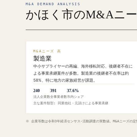
M&A DEMAND ANALYSIS
かほく市のM&Aニ
M&Aニーズ 高
製造業
中小サプライヤーの再編、海外移転対応、後継者不在に
よる事業承継案件が多数。製造業の後継者不在率は約
58%、特に地方の家族経営が課題。
240
391
37.6%
法人企業数
全事業者数
市内シェア
主な案件類型: 同業他社・元請けによる事業承継
※ 企業等数は令和3年経済センサス‐活動調査の実数値。M&Aニーズの