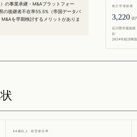
6%）の事業承継・M&Aプラットフォー
推計市場規模
県の後継者不在率55.5%（帝国データバ
3,220
億
・M&Aを早期検討するメリットがありま
石川県市場規模 
比
2024年経済構
現状
60歳以上 経営者比率