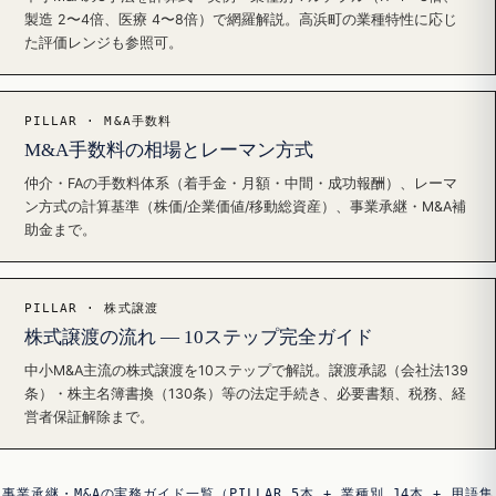
製造 2〜4倍、医療 4〜8倍）で網羅解説。高浜町の業種特性に応じ
た評価レンジも参照可。
PILLAR · M&A手数料
M&A手数料の相場とレーマン方式
仲介・FAの手数料体系（着手金・月額・中間・成功報酬）、レーマ
ン方式の計算基準（株価/企業価値/移動総資産）、事業承継・M&A補
助金まで。
PILLAR · 株式譲渡
株式譲渡の流れ — 10ステップ完全ガイド
中小M&A主流の株式譲渡を10ステップで解説。譲渡承認（会社法139
条）・株主名簿書換（130条）等の法定手続き、必要書類、税務、経
営者保証解除まで。
事業承継・M&Aの実務ガイド一覧（PILLAR 5本 + 業種別 14本 + 用語集