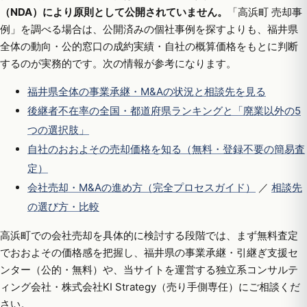
（NDA）により原則として公開されていません。
「高浜町 売却事
例」を調べる場合は、公開済みの個社事例を探すよりも、福井県
全体の動向・公的窓口の成約実績・自社の概算価格をもとに判断
するのが実務的です。次の情報が参考になります。
福井県全体の事業承継・M&Aの状況と相談先を見る
後継者不在率の全国・都道府県ランキングと「廃業以外の5
つの選択肢」
自社のおおよその売却価格を知る（無料・登録不要の簡易査
定）
会社売却・M&Aの進め方（完全プロセスガイド）
／
相談先
の選び方・比較
高浜町での会社売却を具体的に検討する段階では、まず無料査定
でおおよその価格感を把握し、福井県の事業承継・引継ぎ支援セ
ンター（公的・無料）や、当サイトを運営する独立系コンサルテ
ィング会社・株式会社KI Strategy（売り手側専任）にご相談くだ
さい。