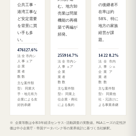
公共工事・
の後継者不
む。地方卸
港湾工事な
在率は約
売業は問屋
ど安定需要
58%、特に
機能の再構
を背景に買
地方の家族
築で再編が
い手も多
経営が課
頻発。
い。
題。
47
61
27.6%
25
59
14.7%
14
22
8.2%
法
全
市内シ
人
事
ェア
法
全
市内シ
法
全
市内
企
業
人
事
ェア
人
事
シェ
業
者
企
業
企
業
ア
数
数
業
者
業
者
数
数
数
数
主な案件類
型: 同業大
主な案件類
主な案件類
手・地元有力
型: 同業上
型: 同業他
企業による友
位企業・商社
社・元請けに
好的承継
による集約
よる事業承継
※ 企業等数は令和3年経済センサス‐活動調査の実数値。M&Aニーズの定性評
価は中小企業庁・帝国データバンク等の業界統計に基づく当社解釈。