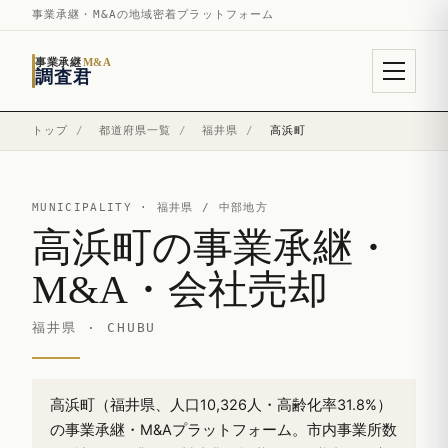
事業承継・M&Aの地域密着プラットフォーム
事業承継
M&A
調査君
トップ
/
都道府県一覧
/
福井県
/
高浜町
MUNICIPALITY ·
福井県
/ 中部地方
高浜町の事業承継・
M&A・会社売却
福井県 · CHUBU
高浜町（福井県、人口10,326人・高齢化率31.8%）
の事業承継・M&Aプラットフォーム。市内事業所数