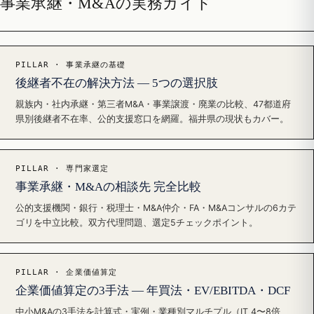
事業承継・M&Aの実務ガイド
PILLAR · 事業承継の基礎
後継者不在の解決方法 — 5つの選択肢
親族内・社内承継・第三者M&A・事業譲渡・廃業の比較、47都道府
県別後継者不在率、公的支援窓口を網羅。福井県の現状もカバー。
PILLAR · 専門家選定
事業承継・M&Aの相談先 完全比較
公的支援機関・銀行・税理士・M&A仲介・FA・M&Aコンサルの6カテ
ゴリを中立比較。双方代理問題、選定5チェックポイント。
PILLAR · 企業価値算定
企業価値算定の3手法 — 年買法・EV/EBITDA・DCF
中小M&Aの3手法を計算式・実例・業種別マルチプル（IT 4〜8倍、