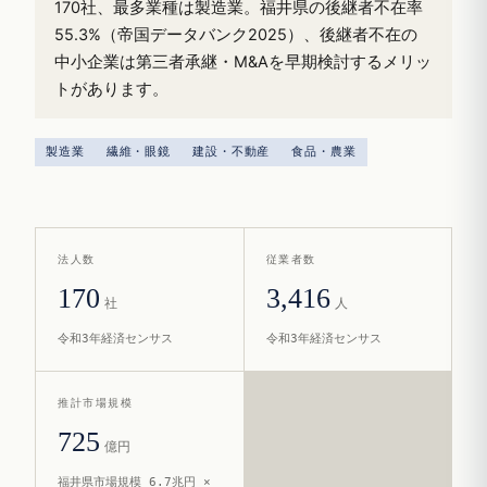
170社、最多業種は製造業。福井県の後継者不在率
55.3%（帝国データバンク2025）、後継者不在の
中小企業は第三者承継・M&Aを早期検討するメリッ
トがあります。
製造業
繊維・眼鏡
建設・不動産
食品・農業
法人数
従業者数
170
3,416
社
人
令和3年経済センサス
令和3年経済センサス
推計市場規模
725
億円
福井県市場規模 6.7兆円 ×