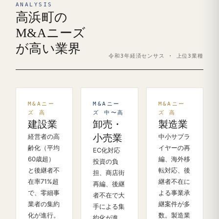
ANALYSIS
高浜町の
M&Aニーズ
が高い業界
令和3年経済センサス · 上位3業種
M&Aニー
M&Aニー
M&Aニー
ズ 高
ズ 中〜高
ズ 高
建設業
卸売・
製造業
経営者の高
小売業
中小サプラ
齢化（平均
イヤーの再
EC化対応
60歳超）
編、海外移
投資の負
と後継者不
転対応、後
担、商店街
在率71%超
継者不在に
再編、後継
で、零細事
よる事業承
者不在で大
業者の集約
継案件が多
手による集
化が進行。
数。製造業
約化が進