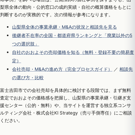
梨県全体の動向・公的窓口の成約実績・自社の概算価格をもとに
判断するのが実務的です。次の情報が参考になります。
山梨県全体の事業承継・M&Aの状況と相談先を見る
後継者不在率の全国・都道府県ランキングと「廃業以外の5
つの選択肢」
自社のおおよその売却価格を知る（無料・登録不要の簡易査
定）
会社売却・M&Aの進め方（完全プロセスガイド）
／
相談先
の選び方・比較
富士吉田市での会社売却を具体的に検討する段階では、まず無料
査定でおおよその価格感を把握し、山梨県の事業承継・引継ぎ支
援センター（公的・無料）や、当サイトを運営する独立系コンサ
ルティング会社・株式会社KI Strategy（売り手側専任）にご相談
ください。