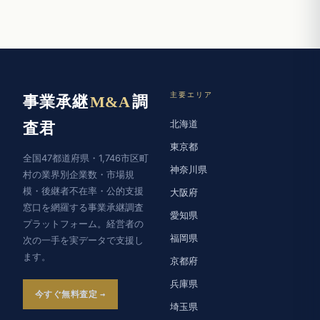
主要エリア
事業承継
M&A
調
北海道
査君
東京都
全国47都道府県・1,746市区町
神奈川県
村の業界別企業数・市場規
模・後継者不在率・公的支援
大阪府
窓口を網羅する事業承継調査
愛知県
プラットフォーム。経営者の
福岡県
次の一手を実データで支援し
ます。
京都府
兵庫県
今すぐ無料査定
埼玉県