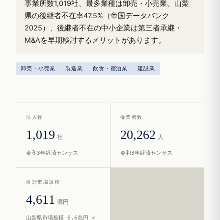
事業所数1,019社、最多業種は卸売・小売業。山梨
県の後継者不在率47.5%（帝国データバンク
2025）、後継者不在の中小企業は第三者承継・
M&Aを早期検討するメリットがあります。
卸売・小売業
製造業
飲食・宿泊業
建設業
法人数
従業者数
1,019
20,262
社
人
令和3年経済センサス
令和3年経済センサス
推計市場規模
4,611
億円
山梨県市場規模 6.6兆円 ×