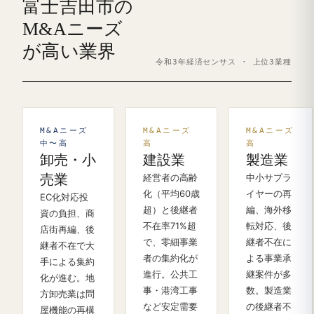
富士吉田市の
M&Aニーズ
が高い業界
令和3年経済センサス · 上位3業種
M&Aニーズ
M&Aニーズ
M&Aニーズ
中〜高
高
高
卸売・小
建設業
製造業
売業
経営者の高齢
中小サプラ
化（平均60歳
イヤーの再
EC化対応投
超）と後継者
編、海外移
資の負担、商
不在率71%超
転対応、後
店街再編、後
で、零細事業
継者不在に
継者不在で大
者の集約化が
よる事業承
手による集約
進行。公共工
継案件が多
化が進む。地
事・港湾工事
数。製造業
方卸売業は問
など安定需要
の後継者不
屋機能の再構