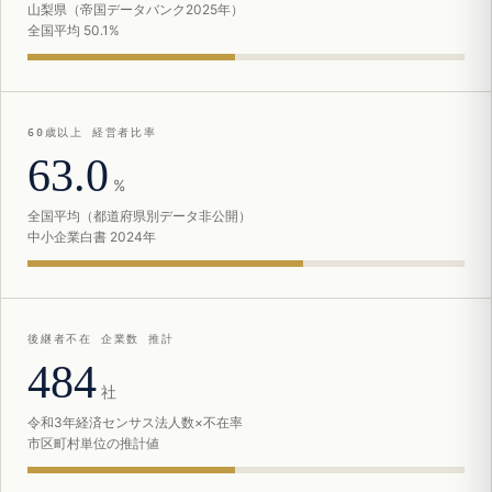
山梨県（帝国データバンク2025年）
全国平均 50.1%
60歳以上 経営者比率
63.0
%
全国平均（都道府県別データ非公開）
中小企業白書 2024年
後継者不在 企業数 推計
484
社
令和3年経済センサス法人数×不在率
市区町村単位の推計値