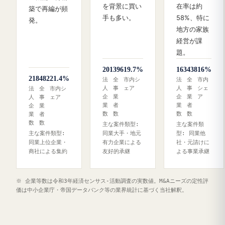
を背景に買い
在率は約
築で再編が頻
手も多い。
58%、特に
発。
地方の家族
経営が課
題。
201
396
19.7%
163
438
16%
218
482
21.4%
法
全
市内シ
法
全
市内
人
事
ェア
人
事
シェ
法
全
市内シ
企
業
企
業
ア
人
事
ェア
業
者
業
者
企
業
数
数
数
数
業
者
数
数
主な案件類型:
主な案件類
主な案件類型:
同業大手・地元
型: 同業他
同業上位企業・
有力企業による
社・元請けに
商社による集約
友好的承継
よる事業承継
※ 企業等数は令和3年経済センサス‐活動調査の実数値。M&Aニーズの定性評
価は中小企業庁・帝国データバンク等の業界統計に基づく当社解釈。