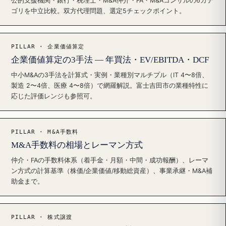
公的支援機関・銀行・税理士・M&A仲介・FA・M&Aコンサルの6カテ
ゴリを中立比較。双方代理問題、選定5チェックポイント。
PILLAR · 企業価値算定
企業価値算定の3手法 — 年買法・EV/EBITDA・DCF
中小M&Aの3手法を計算式・実例・業種別マルチプル（IT 4〜8倍、
製造 2〜4倍、医療 4〜8倍）で網羅解説。富士吉田市の業種特性に
応じた評価レンジも参照可。
PILLAR · M&A手数料
M&A手数料の相場とレーマン方式
仲介・FAの手数料体系（着手金・月額・中間・成功報酬）、レーマ
ン方式の計算基準（株価/企業価値/移動総資産）、事業承継・M&A補
助金まで。
PILLAR · 株式譲渡