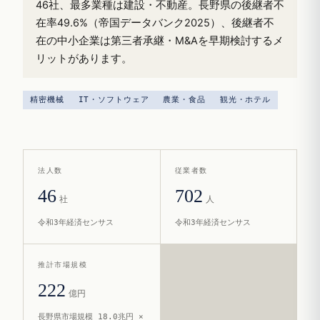
46社、最多業種は建設・不動産。長野県の後継者不
在率49.6%（帝国データバンク2025）、後継者不
在の中小企業は第三者承継・M&Aを早期検討するメ
リットがあります。
精密機械
IT・ソフトウェア
農業・食品
観光・ホテル
法人数
従業者数
46
702
社
人
令和3年経済センサス
令和3年経済センサス
推計市場規模
222
億円
長野県市場規模 18.0兆円 ×