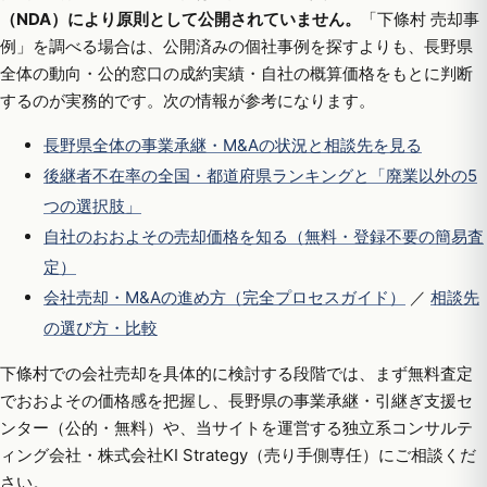
（NDA）により原則として公開されていません。
「下條村 売却事
例」を調べる場合は、公開済みの個社事例を探すよりも、長野県
全体の動向・公的窓口の成約実績・自社の概算価格をもとに判断
するのが実務的です。次の情報が参考になります。
長野県全体の事業承継・M&Aの状況と相談先を見る
後継者不在率の全国・都道府県ランキングと「廃業以外の5
つの選択肢」
自社のおおよその売却価格を知る（無料・登録不要の簡易査
定）
会社売却・M&Aの進め方（完全プロセスガイド）
／
相談先
の選び方・比較
下條村での会社売却を具体的に検討する段階では、まず無料査定
でおおよその価格感を把握し、長野県の事業承継・引継ぎ支援セ
ンター（公的・無料）や、当サイトを運営する独立系コンサルテ
ィング会社・株式会社KI Strategy（売り手側専任）にご相談くだ
さい。