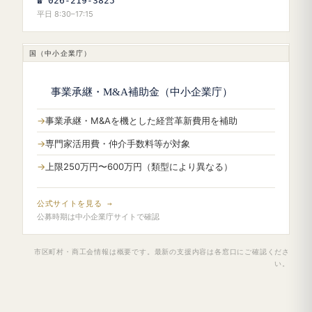
☎ 026-219-3825
平日 8:30–17:15
国（中小企業庁）
事業承継・M&A補助金（中小企業庁）
事業承継・M&Aを機とした経営革新費用を補助
専門家活用費・仲介手数料等が対象
上限250万円〜600万円（類型により異なる）
公式サイトを見る →
公募時期は中小企業庁サイトで確認
市区町村・商工会情報は概要です。最新の支援内容は各窓口にご確認くださ
い。