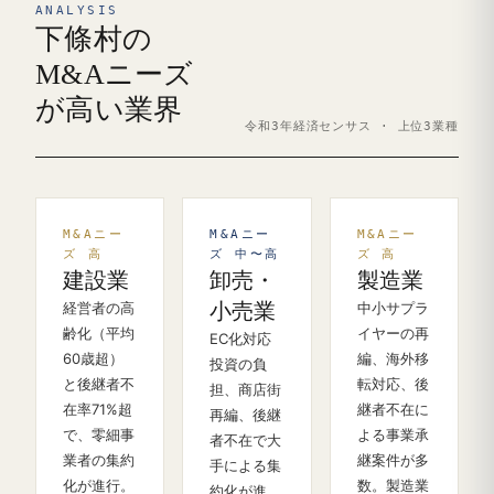
ANALYSIS
下條村の
M&Aニーズ
が高い業界
令和3年経済センサス · 上位3業種
M&Aニー
M&Aニー
M&Aニー
ズ 高
ズ 中〜高
ズ 高
建設業
卸売・
製造業
経営者の高
小売業
中小サプラ
齢化（平均
イヤーの再
EC化対応
60歳超）
編、海外移
投資の負
と後継者不
転対応、後
担、商店街
在率71%超
継者不在に
再編、後継
で、零細事
よる事業承
者不在で大
業者の集約
継案件が多
手による集
化が進行。
数。製造業
約化が進