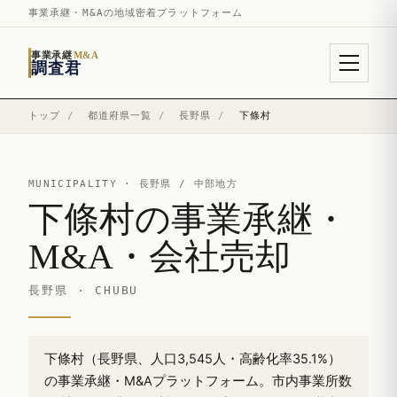
事業承継・M&Aの地域密着プラットフォーム
事業承継
M&A
調査君
トップ
/
都道府県一覧
/
長野県
/
下條村
MUNICIPALITY ·
長野県
/ 中部地方
下條村の事業承継・
M&A・会社売却
長野県 · CHUBU
下條村（長野県、人口3,545人・高齢化率35.1%）
の事業承継・M&Aプラットフォーム。市内事業所数