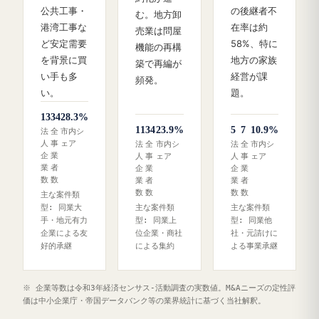
公共工事・
の後継者不
む。地方卸
港湾工事な
在率は約
売業は問屋
ど安定需要
58%、特に
機能の再構
を背景に買
地方の家族
築で再編が
い手も多
経営が課
頻発。
い。
題。
13
34
28.3%
11
34
23.9%
5
7
10.9%
法
全
市内シ
人
事
ェア
法
全
市内シ
法
全
市内シ
企
業
人
事
ェア
人
事
ェア
業
者
企
業
企
業
数
数
業
者
業
者
数
数
数
数
主な案件類
型: 同業大
主な案件類
主な案件類
手・地元有力
型: 同業上
型: 同業他
企業による友
位企業・商社
社・元請けに
好的承継
による集約
よる事業承継
※ 企業等数は令和3年経済センサス‐活動調査の実数値。M&Aニーズの定性評
価は中小企業庁・帝国データバンク等の業界統計に基づく当社解釈。