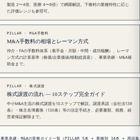
製造 2〜4倍、医療 4〜8倍）で網羅解説。下條村の業種特性に応じ
た評価レンジも参照可。
PILLAR · M&A手数料
M&A手数料の相場とレーマン方式
仲介・FAの手数料体系（着手金・月額・中間・成功報酬）、レーマ
ン方式の計算基準（株価/企業価値/移動総資産）、事業承継・M&A補
助金まで。
PILLAR · 株式譲渡
株式譲渡の流れ — 10ステップ完全ガイド
中小M&A主流の株式譲渡を10ステップで解説。譲渡承認（会社法139
条）・株主名簿書換（130条）等の法定手続き、必要書類、税務、経
営者保証解除まで。
事業承継・M&Aの実務ガイド一覧（PILLAR 5本 + 業種別 14本 + 用語集