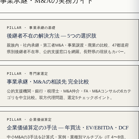
事業承継・M&Aの実務ガイド
PILLAR · 事業承継の基礎
後継者不在の解決方法 — 5つの選択肢
親族内・社内承継・第三者M&A・事業譲渡・廃業の比較、47都道府
県別後継者不在率、公的支援窓口を網羅。長野県の現状もカバー。
PILLAR · 専門家選定
事業承継・M&Aの相談先 完全比較
公的支援機関・銀行・税理士・M&A仲介・FA・M&Aコンサルの6カテ
ゴリを中立比較。双方代理問題、選定5チェックポイント。
PILLAR · 企業価値算定
企業価値算定の3手法 — 年買法・EV/EBITDA・DCF
中小M&Aの3手法を計算式・実例・業種別マルチプル（IT 4〜8倍、