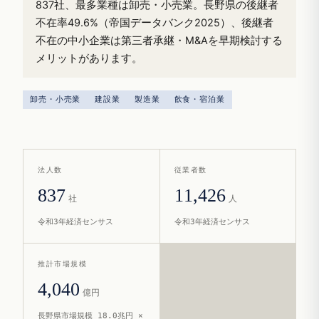
837社、最多業種は卸売・小売業。長野県の後継者
不在率49.6%（帝国データバンク2025）、後継者
不在の中小企業は第三者承継・M&Aを早期検討する
メリットがあります。
卸売・小売業
建設業
製造業
飲食・宿泊業
法人数
従業者数
837
11,426
社
人
令和3年経済センサス
令和3年経済センサス
推計市場規模
4,040
億円
長野県市場規模 18.0兆円 ×