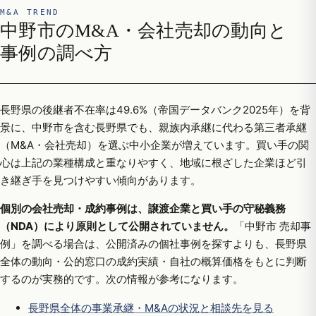
M&A TREND
中野市のM&A・会社売却の動向と
事例の調べ方
長野県の後継者不在率は49.6%（帝国データバンク2025年）を背
景に、中野市を含む長野県でも、親族内承継に代わる第三者承継
（M&A・会社売却）を選ぶ中小企業が増えています。買い手の関
心は上記の業種構成と重なりやすく、地域に根ざした企業ほど引
き継ぎ手を見つけやすい傾向があります。
個別の会社売却・成約事例は、譲渡企業と買い手の守秘義務
（NDA）により原則として公開されていません。
「中野市 売却事
例」を調べる場合は、公開済みの個社事例を探すよりも、長野県
全体の動向・公的窓口の成約実績・自社の概算価格をもとに判断
するのが実務的です。次の情報が参考になります。
長野県全体の事業承継・M&Aの状況と相談先を見る