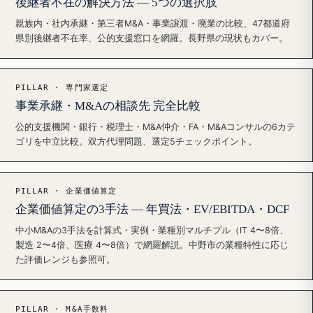
後継者不在の解決方法 — 5つの選択肢
親族内・社内承継・第三者M&A・事業譲渡・廃業の比較、47都道府
県別後継者不在率、公的支援窓口を網羅。長野県の現状もカバー。
PILLAR · 専門家選定
事業承継・M&Aの相談先 完全比較
公的支援機関・銀行・税理士・M&A仲介・FA・M&Aコンサルの6カテ
ゴリを中立比較。双方代理問題、選定5チェックポイント。
PILLAR · 企業価値算定
企業価値算定の3手法 — 年買法・EV/EBITDA・DCF
中小M&Aの3手法を計算式・実例・業種別マルチプル（IT 4〜8倍、
製造 2〜4倍、医療 4〜8倍）で網羅解説。中野市の業種特性に応じ
た評価レンジも参照可。
PILLAR · M&A手数料