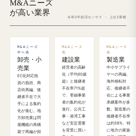
M&Aニーズ
が高い業界
令和3年経済センサス · 上位3業種
M&Aニーズ
M&Aニーズ
M&Aニーズ
中〜高
高
高
卸売・小
建設業
製造業
売業
経営者の高齢
中小サプライ
化（平均60歳
ヤーの再編、
EC化対応投
超）と後継者
海外移転対
資の負担、商
不在率71%超
応、後継者不
店街再編、後
で、零細事業
在による事業
継者不在で大
者の集約化が
承継案件が多
手による集約
進行。公共工
数。製造業の
化が進む。地
事・港湾工事
後継者不在率
方卸売業は問
など安定需要
は約58%、特
屋機能の再構
を背景に買い
に地方の家族
築で再編が頻