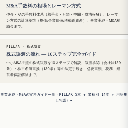
M&A手数料の相場とレーマン方式
仲介・FAの手数料体系（着手金・月額・中間・成功報酬）、レーマ
ン方式の計算基準（株価/企業価値/移動総資産）、事業承継・M&A補
助金まで。
PILLAR · 株式譲渡
株式譲渡の流れ — 10ステップ完全ガイド
中小M&A主流の株式譲渡を10ステップで解説。譲渡承認（会社法139
条）・株主名簿書換（130条）等の法定手続き、必要書類、税務、経
営者保証解除まで。
事業承継・M&Aの実務ガイド一覧（PILLAR 5本 + 業種別 14本 + 用語集
178語）→