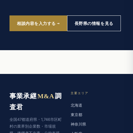
相談内容を入力する
長野県の情報を見る
主要エリア
事業承継
M&A
調
北海道
査君
東京都
全国47都道府県・1,746市区町
神奈川県
村の業界別企業数・市場規
模・後継者不在率・公的支援