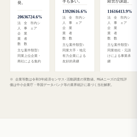
手も多い。
経営が課題。
発。
139
206
16.6%
116
164
13.9%
206
367
24.6%
法
全
市内シ
法
全
市内シ
人
事
ェア
人
事
ェア
法
全
市内シ
企
業
企
業
人
事
ェア
業
者
業
者
企
業
数
数
数
数
業
者
数
数
主な案件類型:
主な案件類型:
主な案件類型:
同業大手・地元
同業他社・元請
同業上位企業・
有力企業による
けによる事業承
商社による集約
友好的承継
継
※ 企業等数は令和3年経済センサス‐活動調査の実数値。M&Aニーズの定性評
価は中小企業庁・帝国データバンク等の業界統計に基づく当社解釈。