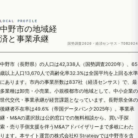
LOCAL PROFILE
中野市の地域経
済と事業承継
国勢調査2020・経済センサス・TDB2024
中野市（長野県）の人口は42,338人（国勢調査2020年）、65
歳以上人口13,670人で高齢化率32.3%は全国平均を上回る水準
にあります。市内の事業所数は837社（経済センサス）で、最
多業種は卸売・小売業。小規模都市の地域として、中小企業の
世代交代・事業承継が経営課題となっています。長野県全体の
後継者不在率は49.6%（帝国データバンク2025年）。事業承
継・M&Aの選択肢は公的窓口での無料相談から、買い手探
索・売り手側支援を伴うM&Aアドバイザリーまで多岐にわた
ります。本サイト運営の株式会社KI Strategyでは中野市を含