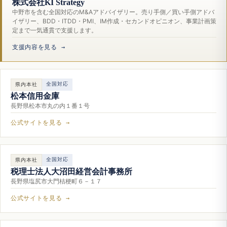
株式会社KI Strategy
中野市を含む全国対応のM&Aアドバイザリー。売り手側／買い手側アドバ
イザリー、BDD・ITDD・PMI、IM作成・セカンドオピニオン、事業計画策
定まで一気通貫で支援します。
支援内容を見る →
全国対応
県内本社
松本信用金庫
長野県松本市丸の内１番１号
公式サイトを見る →
全国対応
県内本社
税理士法人大沼田経営会計事務所
長野県塩尻市大門桔梗町６－１７
公式サイトを見る →