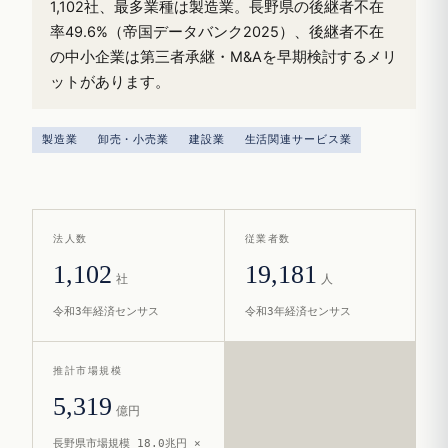
1,102社、最多業種は製造業。長野県の後継者不在
率49.6%（帝国データバンク2025）、後継者不在
の中小企業は第三者承継・M&Aを早期検討するメリ
ットがあります。
製造業
卸売・小売業
建設業
生活関連サービス業
法人数
従業者数
1,102
19,181
社
人
令和3年経済センサス
令和3年経済センサス
推計市場規模
5,319
億円
長野県市場規模 18.0兆円 ×