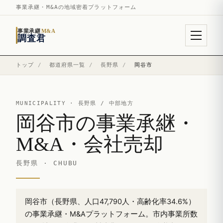
事業承継・M&Aの地域密着プラットフォーム
事業承継
M&A
調査君
トップ
/
都道府県一覧
/
長野県
/
岡谷市
MUNICIPALITY ·
長野県
/ 中部地方
岡谷市の事業承継・
M&A・会社売却
長野県 · CHUBU
岡谷市（長野県、人口47,790人・高齢化率34.6%）
の事業承継・M&Aプラットフォーム。市内事業所数