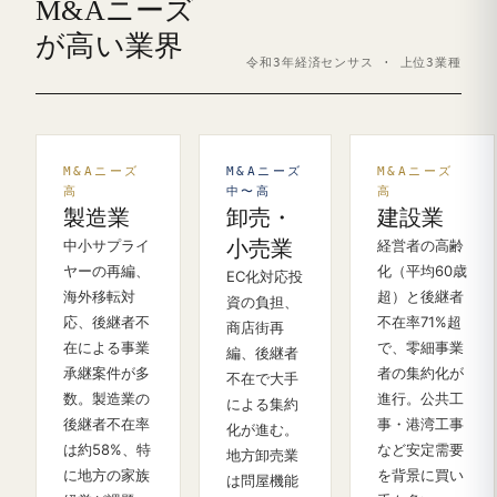
M&Aニーズ
が高い業界
令和3年経済センサス · 上位3業種
M&Aニーズ
M&Aニーズ
M&Aニーズ
高
中〜高
高
製造業
卸売・
建設業
中小サプライ
小売業
経営者の高齢
ヤーの再編、
化（平均60歳
EC化対応投
海外移転対
超）と後継者
資の負担、
応、後継者不
不在率71%超
商店街再
在による事業
で、零細事業
編、後継者
承継案件が多
者の集約化が
不在で大手
数。製造業の
進行。公共工
による集約
後継者不在率
事・港湾工事
化が進む。
は約58%、特
など安定需要
地方卸売業
に地方の家族
を背景に買い
は問屋機能