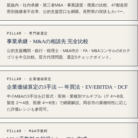
親族内・社内承継・第三者M&A・事業譲渡・廃業の比較、47都道府
県別後継者不在率、公的支援窓口を網羅。長野県の現状もカバー。
PILLAR · 専門家選定
事業承継・M&Aの相談先 完全比較
公的支援機関・銀行・税理士・M&A仲介・FA・M&Aコンサルの6カテ
ゴリを中立比較。双方代理問題、選定5チェックポイント。
PILLAR · 企業価値算定
企業価値算定の3手法 — 年買法・EV/EBITDA・DCF
中小M&Aの3手法を計算式・実例・業種別マルチプル（IT 4〜8倍、
製造 2〜4倍、医療 4〜8倍）で網羅解説。岡谷市の業種特性に応じ
た評価レンジも参照可。
PILLAR · M&A手数料