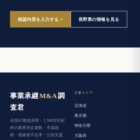
相談内容を入力する
長野県の情報を見る
主要エリア
事業承継
M&A
調
北海道
査君
東京都
全国47都道府県・1,746市区町
神奈川県
村の業界別企業数・市場規
模・後継者不在率・公的支援
大阪府