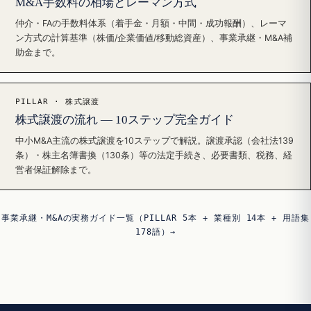
M&A手数料の相場とレーマン方式
仲介・FAの手数料体系（着手金・月額・中間・成功報酬）、レーマ
ン方式の計算基準（株価/企業価値/移動総資産）、事業承継・M&A補
助金まで。
PILLAR · 株式譲渡
株式譲渡の流れ — 10ステップ完全ガイド
中小M&A主流の株式譲渡を10ステップで解説。譲渡承認（会社法139
条）・株主名簿書換（130条）等の法定手続き、必要書類、税務、経
営者保証解除まで。
事業承継・M&Aの実務ガイド一覧（PILLAR 5本 + 業種別 14本 + 用語集
178語）→