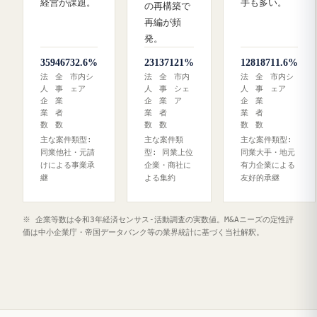
経営が課題。
手も多い。
の再構築で
再編が頻
発。
359
467
32.6%
231
371
21%
128
187
11.6%
法
全
市内シ
法
全
市内
法
全
市内シ
人
事
ェア
人
事
シェ
人
事
ェア
企
業
企
業
ア
企
業
業
者
業
者
業
者
数
数
数
数
数
数
主な案件類型:
主な案件類
主な案件類型:
同業他社・元請
型: 同業上位
同業大手・地元
けによる事業承
企業・商社に
有力企業による
継
よる集約
友好的承継
※ 企業等数は令和3年経済センサス‐活動調査の実数値。M&Aニーズの定性評
価は中小企業庁・帝国データバンク等の業界統計に基づく当社解釈。