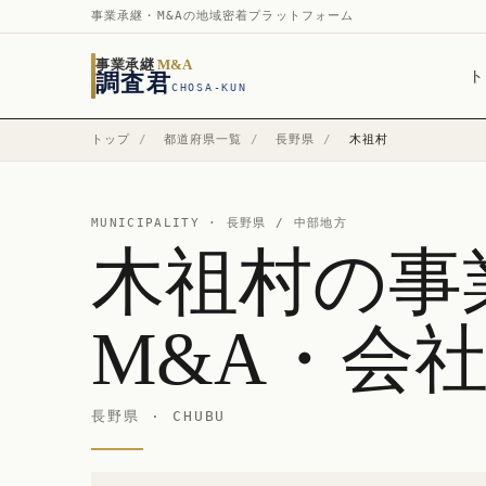
事業承継・M&Aの地域密着プラットフォーム
事業承継
M&A
ト
調査君
CHOSA-KUN
トップ
/
都道府県一覧
/
長野県
/
木祖村
MUNICIPALITY ·
長野県
/ 中部地方
木祖村の事
M&A・会
長野県 · CHUBU