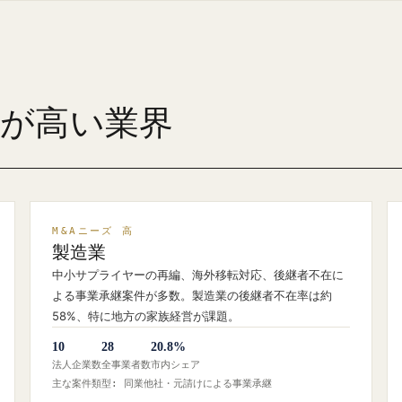
ズが高い業界
M&Aニーズ 高
製造業
中小サプライヤーの再編、海外移転対応、後継者不在に
よる事業承継案件が多数。製造業の後継者不在率は約
58%、特に地方の家族経営が課題。
10
28
20.8%
法人企業数
全事業者数
市内シェア
主な案件類型: 同業他社・元請けによる事業承継