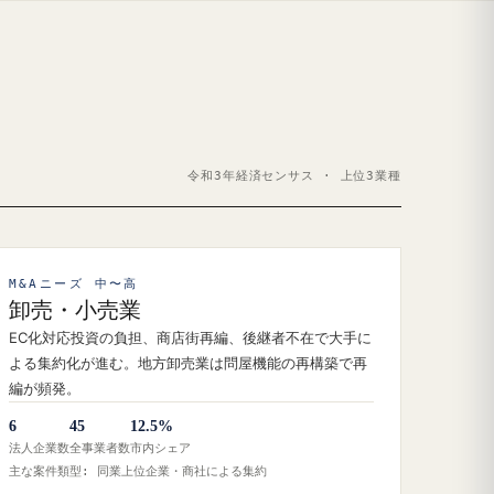
令和3年経済センサス · 上位3業種
M&Aニーズ 中〜高
卸売・小売業
EC化対応投資の負担、商店街再編、後継者不在で大手に
よる集約化が進む。地方卸売業は問屋機能の再構築で再
編が頻発。
6
45
12.5%
法人企業数
全事業者数
市内シェア
主な案件類型: 同業上位企業・商社による集約