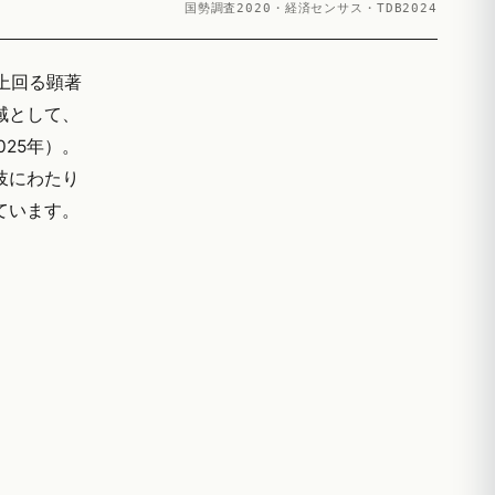
国勢調査2020・経済センサス・TDB2024
く上回る顕著
域として、
25年）。
岐にわたり
しています。