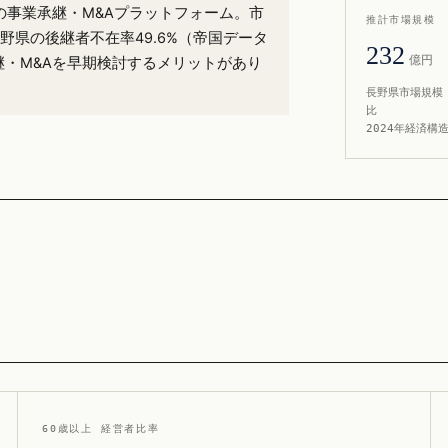
）の事業承継・M&Aプラットフォーム。市
推計市場規模
野県の後継者不在率49.6%（帝国データ
232
億円
継・M&Aを早期検討するメリットがあり
長野県市場規模 
比
2024年経済構
60歳以上 経営者比率