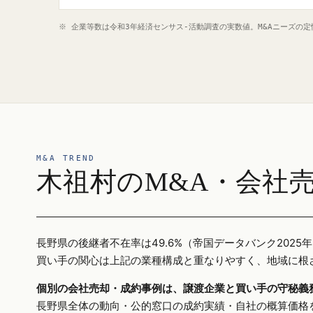
※ 企業等数は令和3年経済センサス‐活動調査の実数値。M&Aニーズの
M&A TREND
木祖村のM&A・会社
長野県の後継者不在率は49.6%（帝国データバンク20
買い手の関心は上記の業種構成と重なりやすく、地域に根
個別の会社売却・成約事例は、譲渡企業と買い手の守秘義
長野県全体の動向・公的窓口の成約実績・自社の概算価格