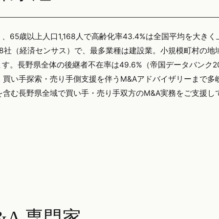
）、65歳以上人口1,168人で高齢化率43.4%は全国平均を大き
8社（経済センサス）で、最多業種は建設業。小規模町村の地
。長野県全体の後継者不在率は49.6%（帝国データバンク20
、買い手探索・売り手側支援を伴うM&Aアドバイザリーまで多
木祖村を含む長野県全域で買い手・売り手双方のM&A実務をご支援
A 専門家