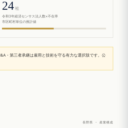
24
社
令和3年経済センサス法人数×不在率
市区町村単位の推計値
&A・第三者承継は雇用と技術を守る有力な選択肢です。公
長野県 · 産業構成