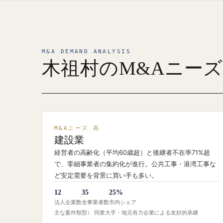
M&A DEMAND ANALYSIS
木祖村のM&Aニー
M&Aニーズ 高
建設業
経営者の高齢化（平均60歳超）と後継者不在率71%超
で、零細事業者の集約化が進行。公共工事・港湾工事な
ど安定需要を背景に買い手も多い。
12
35
25%
法人企業数
全事業者数
市内シェア
主な案件類型: 同業大手・地元有力企業による友好的承継