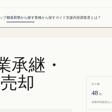
ップ
都道府県から探す
業種から探す
ガイド
支援内容
調査君とは？
業承継・
社売却
法人数
48
社
令和3年経済セ