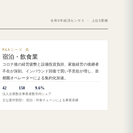
令和3年経済センサス · 上位3業種
M&Aニーズ 高
宿泊・飲食業
コロナ後の経営疲弊と設備投資負担、家族経営の後継者
不在が深刻。インバウンド回復で買い手意欲が増し、首
都圏オペレーターによる集約化加速。
42
150
9.6%
法人企業数
全事業者数
市内シェア
主な案件類型: 宿泊・外食チェーンによる事業承継