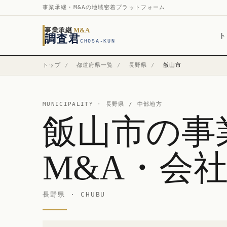
事業承継・M&Aの地域密着プラットフォーム
事業承継
M&A
ト
調査君
CHOSA-KUN
トップ
/
都道府県一覧
/
長野県
/
飯山市
MUNICIPALITY ·
長野県
/ 中部地方
飯山市の事
M&A・会
長野県 · CHUBU