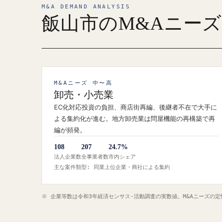
M&A DEMAND ANALYSIS
飯山市のM&Aニー
M&Aニーズ 中〜高
卸売・小売業
EC化対応投資の負担、商店街再編、後継者不在で大手に
よる集約化が進む。地方卸売業は問屋機能の再構築で再
編が頻発。
108
207
24.7%
法人企業数
全事業者数
市内シェア
主な案件類型: 同業上位企業・商社による集約
※ 企業等数は令和3年経済センサス‐活動調査の実数値。M&Aニーズの