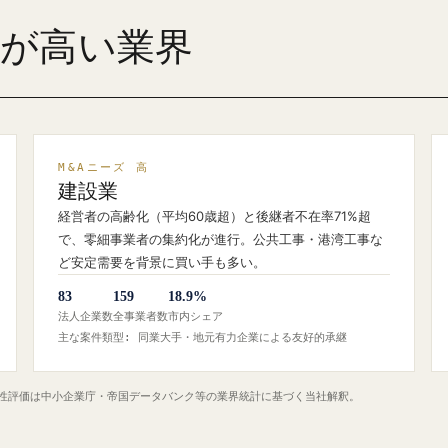
ズが高い業界
M&Aニーズ 高
建設業
経営者の高齢化（平均60歳超）と後継者不在率71%超
で、零細事業者の集約化が進行。公共工事・港湾工事な
ど安定需要を背景に買い手も多い。
83
159
18.9%
法人企業数
全事業者数
市内シェア
主な案件類型: 同業大手・地元有力企業による友好的承継
定性評価は中小企業庁・帝国データバンク等の業界統計に基づく当社解釈。