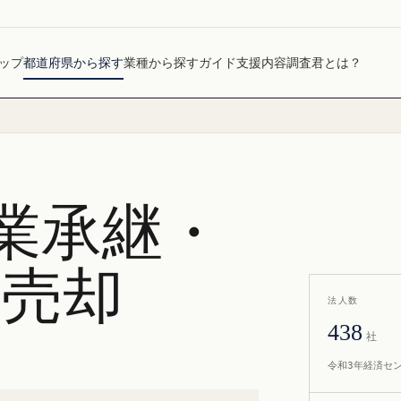
ップ
都道府県から探す
業種から探す
ガイド
支援内容
調査君とは？
業承継・
社売却
法人数
438
社
令和3年経済セ