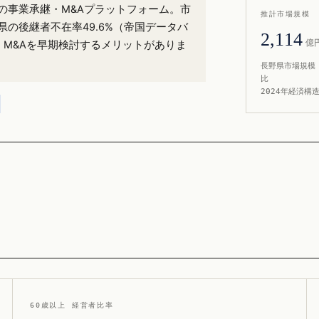
%）の事業承継・M&Aプラットフォーム。市
推計市場規模
県の後継者不在率49.6%（帝国データバ
2,114
億
・M&Aを早期検討するメリットがありま
長野県市場規模 
比
2024年経済構
60歳以上 経営者比率