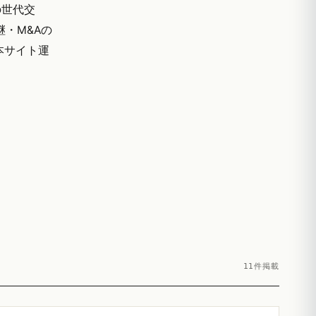
の世代交
・M&Aの
本サイト運
11件掲載