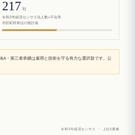
217
社
令和3年経済センサス法人数×不在率
市区町村単位の推計値
&A・第三者承継は雇用と技術を守る有力な選択肢です。公
令和3年経済センサス · 上位5業種