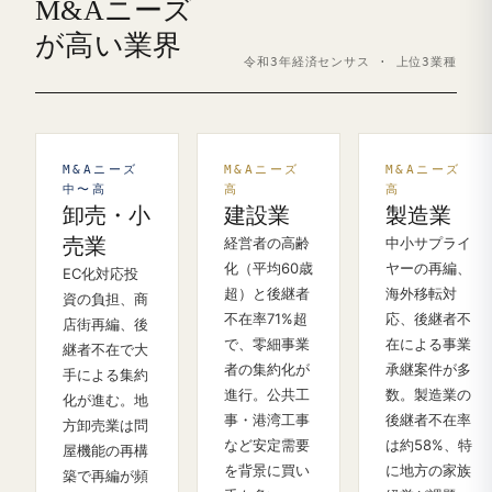
M&Aニーズ
が高い業界
令和3年経済センサス · 上位3業種
M&Aニーズ
M&Aニーズ
M&Aニーズ
中〜高
高
高
卸売・小
建設業
製造業
売業
経営者の高齢
中小サプライ
化（平均60歳
ヤーの再編、
EC化対応投
超）と後継者
海外移転対
資の負担、商
不在率71%超
応、後継者不
店街再編、後
で、零細事業
在による事業
継者不在で大
者の集約化が
承継案件が多
手による集約
進行。公共工
数。製造業の
化が進む。地
事・港湾工事
後継者不在率
方卸売業は問
など安定需要
は約58%、特
屋機能の再構
を背景に買い
に地方の家族
築で再編が頻