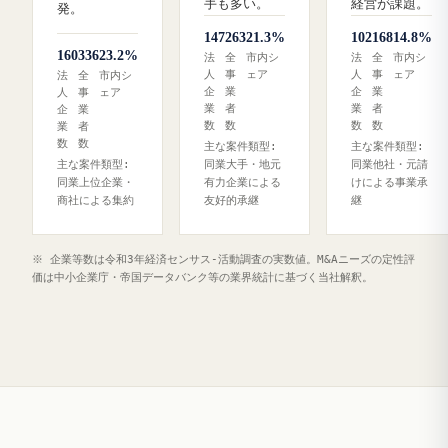
手も多い。
経営が課題。
発。
147
263
21.3%
102
168
14.8%
160
336
23.2%
法
全
市内シ
法
全
市内シ
人
事
ェア
人
事
ェア
法
全
市内シ
企
業
企
業
人
事
ェア
業
者
業
者
企
業
数
数
数
数
業
者
数
数
主な案件類型:
主な案件類型:
主な案件類型:
同業大手・地元
同業他社・元請
同業上位企業・
有力企業による
けによる事業承
商社による集約
友好的承継
継
※ 企業等数は令和3年経済センサス‐活動調査の実数値。M&Aニーズの定性評
価は中小企業庁・帝国データバンク等の業界統計に基づく当社解釈。