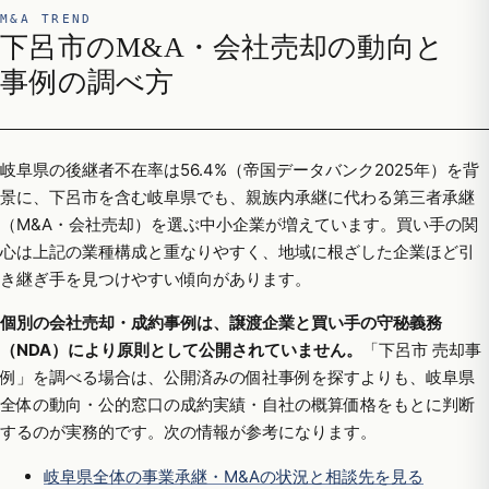
M&A TREND
下呂市のM&A・会社売却の動向と
事例の調べ方
岐阜県の後継者不在率は56.4%（帝国データバンク2025年）を背
景に、下呂市を含む岐阜県でも、親族内承継に代わる第三者承継
（M&A・会社売却）を選ぶ中小企業が増えています。買い手の関
心は上記の業種構成と重なりやすく、地域に根ざした企業ほど引
き継ぎ手を見つけやすい傾向があります。
個別の会社売却・成約事例は、譲渡企業と買い手の守秘義務
（NDA）により原則として公開されていません。
「下呂市 売却事
例」を調べる場合は、公開済みの個社事例を探すよりも、岐阜県
全体の動向・公的窓口の成約実績・自社の概算価格をもとに判断
するのが実務的です。次の情報が参考になります。
岐阜県全体の事業承継・M&Aの状況と相談先を見る