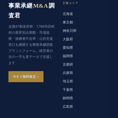
主要エリア
事業承継
M&A
調
北海道
査君
東京都
全国47都道府県・1,746市区町
神奈川県
村の業界別企業数・市場規
模・後継者不在率・公的支援
大阪府
窓口を網羅する事業承継調査
愛知県
プラットフォーム。経営者の
福岡県
次の一手を実データで支援し
ます。
京都府
兵庫県
今すぐ無料査定
埼玉県
千葉県
静岡県
広島県