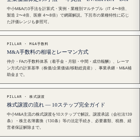
中小M&Aの3手法を計算式・実例・業種別マルチプル（IT 4〜8倍、
製造 2〜4倍、医療 4〜8倍）で網羅解説。下呂市の業種特性に応じ
た評価レンジも参照可。
PILLAR · M&A手数料
M&A手数料の相場とレーマン方式
仲介・FAの手数料体系（着手金・月額・中間・成功報酬）、レーマ
ン方式の計算基準（株価/企業価値/移動総資産）、事業承継・M&A補
助金まで。
PILLAR · 株式譲渡
株式譲渡の流れ — 10ステップ完全ガイド
中小M&A主流の株式譲渡を10ステップで解説。譲渡承認（会社法139
条）・株主名簿書換（130条）等の法定手続き、必要書類、税務、経
営者保証解除まで。