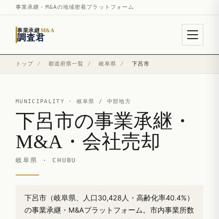
事業承継・M&Aの地域密着プラットフォーム
事業承継
M&A
調査君
トップ
/
都道府県一覧
/
岐阜県
/
下呂市
MUNICIPALITY ·
岐阜県
/ 中部地方
下呂市の事業承継・
M&A・会社売却
岐阜県 · CHUBU
下呂市（岐阜県、人口30,428人・高齢化率40.4%）
の事業承継・M&Aプラットフォーム。市内事業所数