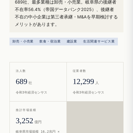
689社、最多業種は卸売・小売業。岐阜県の後継者
不在率56.4%（帝国データバンク2025）、後継者
不在の中小企業は第三者承継・M&Aを早期検討する
メリットがあります。
卸売・小売業
飲食・宿泊業
建設業
生活関連サービス業
法人数
従業者数
689
12,299
社
人
令和3年経済センサス
令和3年経済センサス
推計市場規模
3,252
億円
岐阜県市場規模 16.2兆円 ×