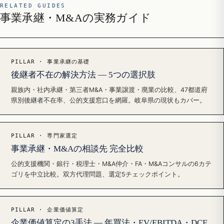
RELATED GUIDES
事業承継・M&Aの実務ガイド
PILLAR · 事業承継の基礎
後継者不在の解決方法 — 5つの選択肢
親族内・社内承継・第三者M&A・事業譲渡・廃業の比較、47都道府
県別後継者不在率、公的支援窓口を網羅。岐阜県の現状もカバー。
PILLAR · 専門家選定
事業承継・M&Aの相談先 完全比較
公的支援機関・銀行・税理士・M&A仲介・FA・M&Aコンサルの6カテ
ゴリを中立比較。双方代理問題、選定5チェックポイント。
PILLAR · 企業価値算定
企業価値算定の3手法 — 年買法・EV/EBITDA・DCF