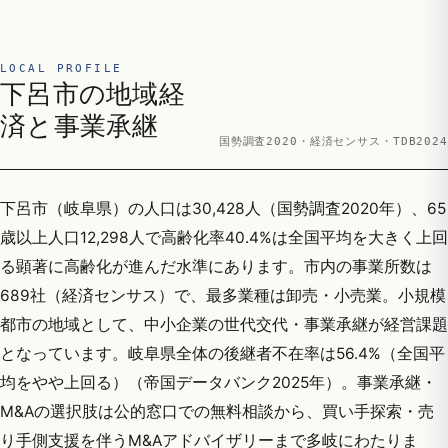
LOCAL PROFILE
下呂市の地域経
済と事業承継
国勢調査2020・経済センサス・TDB2024
下呂市（岐阜県）の人口は30,428人（国勢調査2020年）、65
歳以上人口12,298人で高齢化率40.4%は全国平均を大きく上回
る顕著に高齢化が進んだ水準にあります。市内の事業所数は
689社（経済センサス）で、最多業種は卸売・小売業。小規模
都市の地域として、中小企業の世代交代・事業承継が経営課題
となっています。岐阜県全体の後継者不在率は56.4%（全国平
均をやや上回る）（帝国データバンク2025年）。事業承継・
M&Aの選択肢は公的窓口での無料相談から、買い手探索・売
り手側支援を伴うM&Aアドバイザリーまで多岐にわたりま