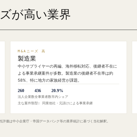
ーズが高い業界
M&Aニーズ 高
製造業
中小サプライヤーの再編、海外移転対応、後継者不在に
よる事業承継案件が多数。製造業の後継者不在率は約
58%、特に地方の家族経営が課題。
260
436
20.9%
法人企業数
全事業者数
市内シェア
主な案件類型: 同業他社・元請けによる事業承継
定性評価は中小企業庁・帝国データバンク等の業界統計に基づく当社解釈。