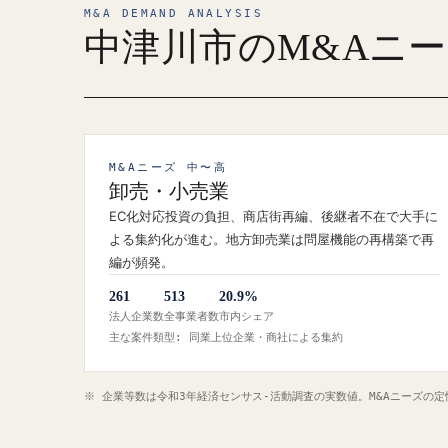
M&A DEMAND ANALYSIS
中津川市のM&Aニ
M&Aニーズ 中〜高
卸売・小売業
EC化対応投資の負担、商店街再編、後継者不在で大手に
よる集約化が進む。地方卸売業は問屋機能の再構築で再
編が頻発。
261
513
20.9%
法人企業数
全事業者数
市内シェア
主な案件類型: 同業上位企業・商社による集約
※ 企業等数は令和3年経済センサス‐活動調査の実数値。M&Aニーズの