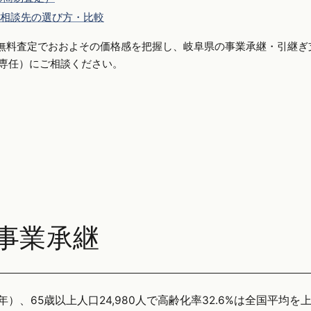
相談先の選び方・比較
無料査定でおおよその価格感を把握し、岐阜県の事業承継・引継ぎ
手側専任）にご相談ください。
事業承継
年）、65歳以上人口24,980人で高齢化率32.6%は全国平均を