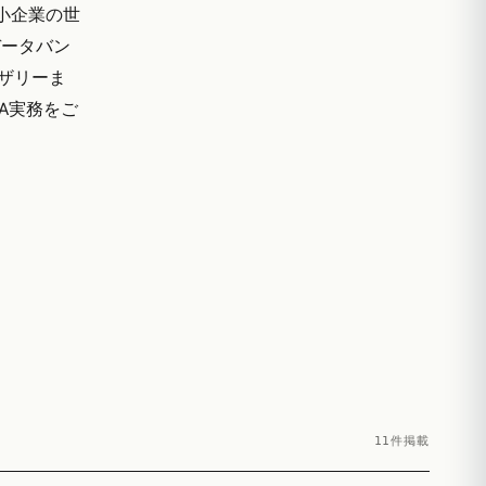
小企業の世
データバン
イザリーま
&A実務をご
11件掲載