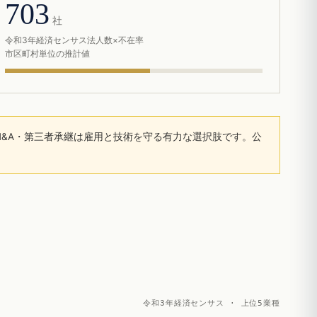
703
社
令和3年経済センサス法人数×不在率
市区町村単位の推計値
&A・第三者承継は雇用と技術を守る有力な選択肢です。公
令和3年経済センサス · 上位5業種