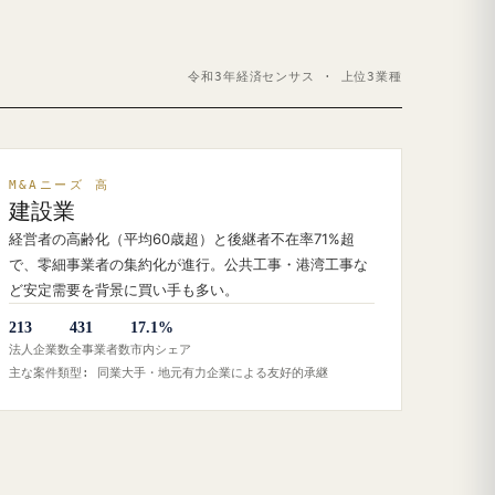
令和3年経済センサス · 上位3業種
M&Aニーズ 高
建設業
経営者の高齢化（平均60歳超）と後継者不在率71%超
で、零細事業者の集約化が進行。公共工事・港湾工事な
ど安定需要を背景に買い手も多い。
213
431
17.1%
法人企業数
全事業者数
市内シェア
主な案件類型: 同業大手・地元有力企業による友好的承継