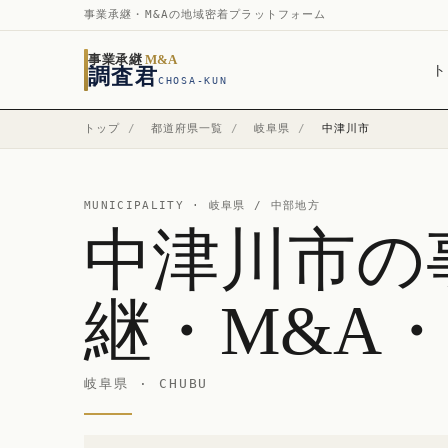
事業承継・M&Aの地域密着プラットフォーム
事業承継
M&A
ト
調査君
CHOSA-KUN
トップ
/
都道府県一覧
/
岐阜県
/
中津川市
MUNICIPALITY ·
岐阜県
/ 中部地方
中津川市の
継・M&A
岐阜県 · CHUBU