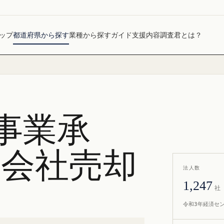
ップ
都道府県から探す
業種から探す
ガイド
支援内容
調査君とは？
事業承
・会社売却
法人数
1,247
社
令和3年経済セ