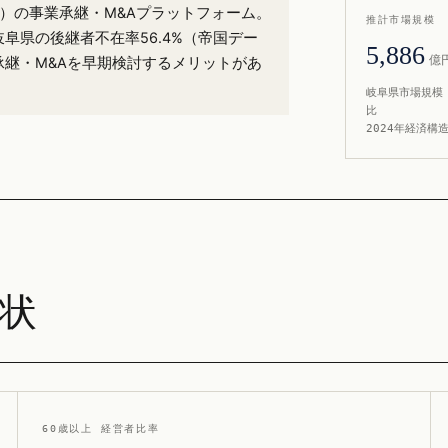
6%）の事業承継・M&Aプラットフォーム。
推計市場規模
岐阜県の後継者不在率56.4%（帝国デー
5,886
億
承継・M&Aを早期検討するメリットがあ
岐阜県市場規模 
比
2024年経済構
現状
60歳以上 経営者比率