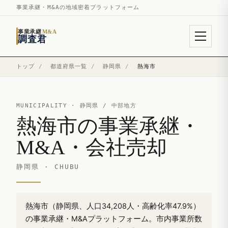
事業承継・M&Aの地域密着プラットフォーム
事業承継
M&A
調査君
トップ
/
都道府県一覧
/
静岡県
/
熱海市
MUNICIPALITY ·
静岡県
/ 中部地方
熱海市の事業承継・
M&A・会社売却
静岡県 · CHUBU
熱海市（静岡県、人口34,208人・高齢化率47.9%）
の事業承継・M&Aプラットフォーム。市内事業所数