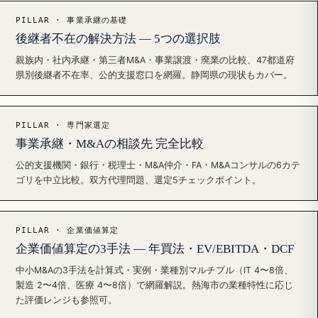
PILLAR · 事業承継の基礎
後継者不在の解決方法 — 5つの選択肢
親族内・社内承継・第三者M&A・事業譲渡・廃業の比較、47都道府
県別後継者不在率、公的支援窓口を網羅。静岡県の現状もカバー。
PILLAR · 専門家選定
事業承継・M&Aの相談先 完全比較
公的支援機関・銀行・税理士・M&A仲介・FA・M&Aコンサルの6カテ
ゴリを中立比較。双方代理問題、選定5チェックポイント。
PILLAR · 企業価値算定
企業価値算定の3手法 — 年買法・EV/EBITDA・DCF
中小M&Aの3手法を計算式・実例・業種別マルチプル（IT 4〜8倍、
製造 2〜4倍、医療 4〜8倍）で網羅解説。熱海市の業種特性に応じ
た評価レンジも参照可。