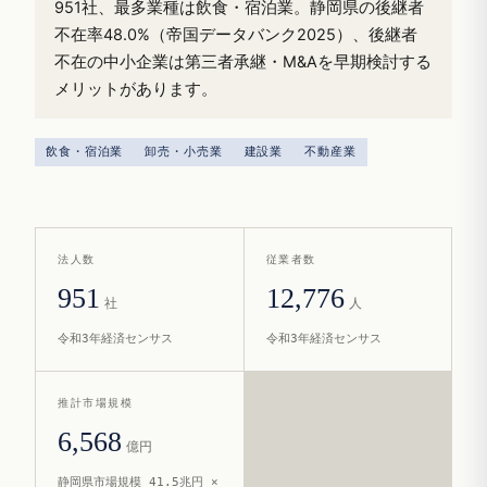
951社、最多業種は飲食・宿泊業。静岡県の後継者
不在率48.0%（帝国データバンク2025）、後継者
不在の中小企業は第三者承継・M&Aを早期検討する
メリットがあります。
飲食・宿泊業
卸売・小売業
建設業
不動産業
法人数
従業者数
951
12,776
社
人
令和3年経済センサス
令和3年経済センサス
推計市場規模
6,568
億円
静岡県市場規模 41.5兆円 ×