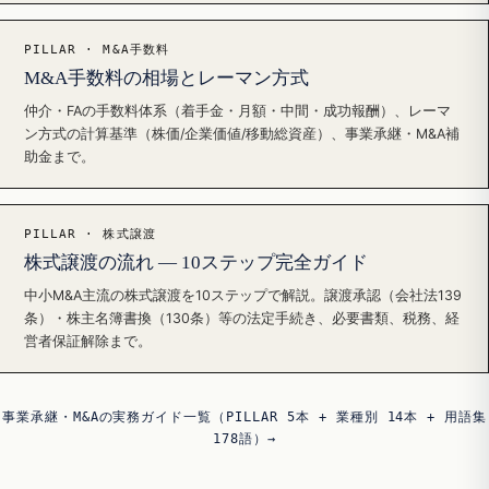
PILLAR · M&A手数料
M&A手数料の相場とレーマン方式
仲介・FAの手数料体系（着手金・月額・中間・成功報酬）、レーマ
ン方式の計算基準（株価/企業価値/移動総資産）、事業承継・M&A補
助金まで。
PILLAR · 株式譲渡
株式譲渡の流れ — 10ステップ完全ガイド
中小M&A主流の株式譲渡を10ステップで解説。譲渡承認（会社法139
条）・株主名簿書換（130条）等の法定手続き、必要書類、税務、経
営者保証解除まで。
事業承継・M&Aの実務ガイド一覧（PILLAR 5本 + 業種別 14本 + 用語集
178語）→