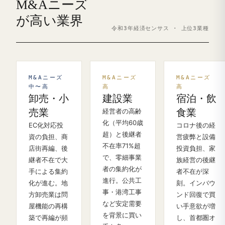
M&Aニーズ
が高い業界
令和3年経済センサス · 上位3業種
M&Aニーズ
M&Aニーズ
M&Aニーズ
中〜高
高
高
卸売・小
建設業
宿泊・飲
売業
経営者の高齢
食業
化（平均60歳
EC化対応投
コロナ後の経
超）と後継者
資の負担、商
営疲弊と設備
不在率71%超
店街再編、後
投資負担、家
で、零細事業
継者不在で大
族経営の後継
者の集約化が
手による集約
者不在が深
進行。公共工
化が進む。地
刻。インバウ
事・港湾工事
方卸売業は問
ンド回復で買
など安定需要
屋機能の再構
い手意欲が増
を背景に買い
築で再編が頻
し、首都圏オ