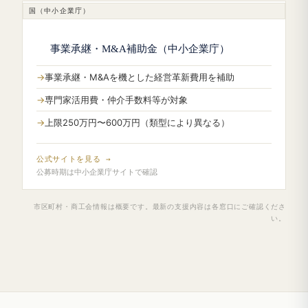
国（中小企業庁）
事業承継・M&A補助金（中小企業庁）
事業承継・M&Aを機とした経営革新費用を補助
専門家活用費・仲介手数料等が対象
上限250万円〜600万円（類型により異なる）
公式サイトを見る →
公募時期は中小企業庁サイトで確認
市区町村・商工会情報は概要です。最新の支援内容は各窓口にご確認くださ
い。