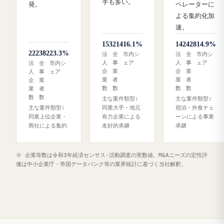
手も多い。
発。
ペレーターに
よる集約化加
速。
153
214
16.1%
142
428
14.9%
222
382
23.3%
法
全
市内シ
法
全
市内シ
人
事
ェア
人
事
ェア
法
全
市内シ
企
業
企
業
人
事
ェア
業
者
業
者
企
業
数
数
数
数
業
者
数
数
主な案件類型:
主な案件類型:
主な案件類型:
同業大手・地元
宿泊・外食チェ
同業上位企業・
有力企業による
ーンによる事業
商社による集約
友好的承継
承継
※ 企業等数は令和3年経済センサス‐活動調査の実数値。M&Aニーズの定性評
価は中小企業庁・帝国データバンク等の業界統計に基づく当社解釈。