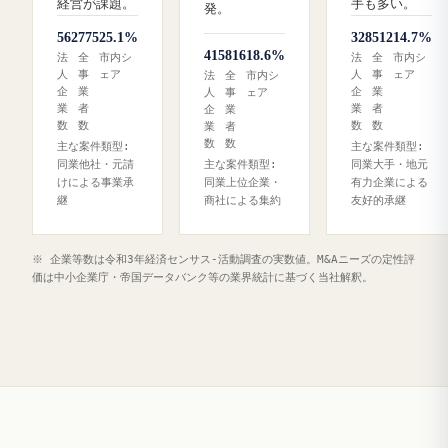
経営が課題。
手も多い。
発。
562
775
25.1%
328
512
14.7%
415
816
18.6%
法
全
市内シ
法
全
市内シ
人
事
ェア
人
事
ェア
法
全
市内シ
企
業
企
業
人
事
ェア
業
者
業
者
企
業
数
数
数
数
業
者
数
数
主な案件類型:
主な案件類型:
同業他社・元請
主な案件類型:
同業大手・地元
けによる事業承
同業上位企業・
有力企業による
継
商社による集約
友好的承継
※ 企業等数は令和3年経済センサス‐活動調査の実数値。M&Aニーズの定性評
価は中小企業庁・帝国データバンク等の業界統計に基づく当社解釈。