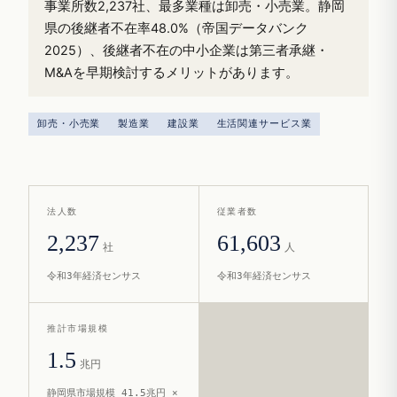
事業所数2,237社、最多業種は卸売・小売業。静岡
県の後継者不在率48.0%（帝国データバンク
2025）、後継者不在の中小企業は第三者承継・
M&Aを早期検討するメリットがあります。
卸売・小売業
製造業
建設業
生活関連サービス業
法人数
従業者数
2,237
61,603
社
人
令和3年経済センサス
令和3年経済センサス
推計市場規模
1.5
兆円
静岡県市場規模 41.5兆円 ×