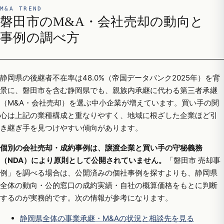
M&A TREND
磐田市のM&A・会社売却の動向と
事例の調べ方
静岡県の後継者不在率は48.0%（帝国データバンク2025年）を背
景に、磐田市を含む静岡県でも、親族内承継に代わる第三者承継
（M&A・会社売却）を選ぶ中小企業が増えています。買い手の関
心は上記の業種構成と重なりやすく、地域に根ざした企業ほど引
き継ぎ手を見つけやすい傾向があります。
個別の会社売却・成約事例は、譲渡企業と買い手の守秘義務
（NDA）により原則として公開されていません。
「磐田市 売却事
例」を調べる場合は、公開済みの個社事例を探すよりも、静岡県
全体の動向・公的窓口の成約実績・自社の概算価格をもとに判断
するのが実務的です。次の情報が参考になります。
静岡県全体の事業承継・M&Aの状況と相談先を見る