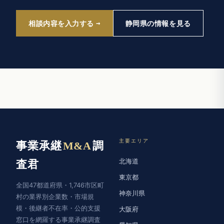
相談内容を入力する
静岡県の情報を見る
主要エリア
事業承継
M&A
調
北海道
査君
東京都
全国47都道府県・1,746市区町
神奈川県
村の業界別企業数・市場規
模・後継者不在率・公的支援
大阪府
窓口を網羅する事業承継調査