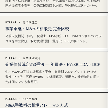
親族内・社内承継・第三者M&A・事業譲渡・廃業の比較、47都道府
県別後継者不在率、公的支援窓口を網羅。静岡県の現状もカバー。
PILLAR · 専門家選定
事業承継・M&Aの相談先 完全比較
公的支援機関・銀行・税理士・M&A仲介・FA・M&Aコンサルの6カテ
ゴリを中立比較。双方代理問題、選定5チェックポイント。
PILLAR · 企業価値算定
企業価値算定の3手法 — 年買法・EV/EBITDA・DCF
中小M&Aの3手法を計算式・実例・業種別マルチプル（IT 4〜8倍、
製造 2〜4倍、医療 4〜8倍）で網羅解説。磐田市の業種特性に応じ
た評価レンジも参照可。
PILLAR · M&A手数料
M&A手数料の相場とレーマン方式