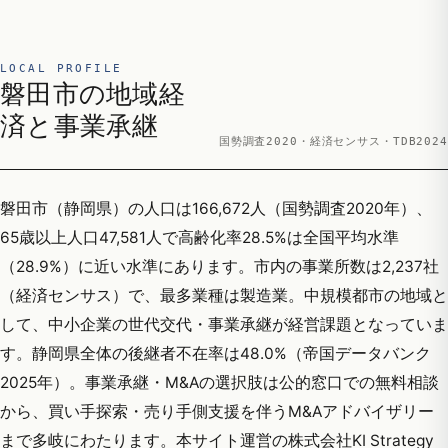
LOCAL PROFILE
磐田市の地域経
済と事業承継
国勢調査2020・経済センサス・TDB2024
磐田市（静岡県）の人口は166,672人（国勢調査2020年）、
65歳以上人口47,581人で高齢化率28.5%は全国平均水準
（28.9%）に近い水準にあります。市内の事業所数は2,237社
（経済センサス）で、最多業種は製造業。中規模都市の地域と
して、中小企業の世代交代・事業承継が経営課題となっていま
す。静岡県全体の後継者不在率は48.0%（帝国データバンク
2025年）。事業承継・M&Aの選択肢は公的窓口での無料相談
から、買い手探索・売り手側支援を伴うM&Aアドバイザリー
まで多岐にわたります。本サイト運営の株式会社KI Strategy