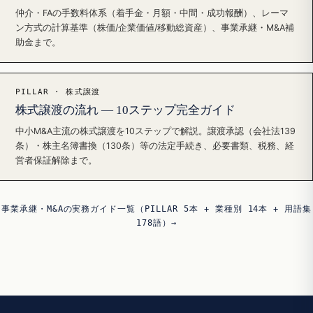
仲介・FAの手数料体系（着手金・月額・中間・成功報酬）、レーマ
ン方式の計算基準（株価/企業価値/移動総資産）、事業承継・M&A補
助金まで。
PILLAR · 株式譲渡
株式譲渡の流れ — 10ステップ完全ガイド
中小M&A主流の株式譲渡を10ステップで解説。譲渡承認（会社法139
条）・株主名簿書換（130条）等の法定手続き、必要書類、税務、経
営者保証解除まで。
事業承継・M&Aの実務ガイド一覧（PILLAR 5本 + 業種別 14本 + 用語集
178語）→