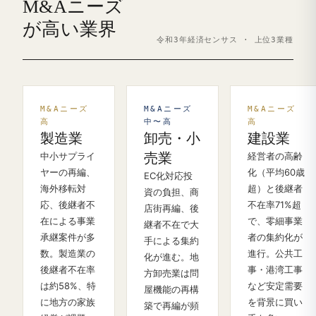
M&Aニーズ
が高い業界
令和3年経済センサス · 上位3業種
M&Aニーズ
M&Aニーズ
M&Aニーズ
高
中〜高
高
製造業
卸売・小
建設業
中小サプライ
売業
経営者の高齢
ヤーの再編、
化（平均60歳
EC化対応投
海外移転対
超）と後継者
資の負担、商
応、後継者不
不在率71%超
店街再編、後
在による事業
で、零細事業
継者不在で大
承継案件が多
者の集約化が
手による集約
数。製造業の
進行。公共工
化が進む。地
後継者不在率
事・港湾工事
方卸売業は問
は約58%、特
など安定需要
屋機能の再構
に地方の家族
を背景に買い
築で再編が頻