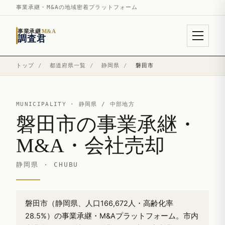
事業承継・M&Aの地域密着プラットフォーム
事業承継
M&A
調査君
トップ
/
都道府県一覧
/
静岡県
/
磐田市
MUNICIPALITY ·
静岡県
/ 中部地方
磐田市の事業承継・
M&A・会社売却
静岡県 · CHUBU
磐田市（静岡県、人口166,672人・高齢化率
28.5%）の事業承継・M&Aプラットフォーム。市内