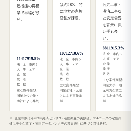
は約58%、特
公共工事・
屋機能の再構
に地方の家族
港湾工事な
築で再編が頻
経営が課題。
ど安定需要
発。
を背景に買
い手も多
い。
88
119
15.3%
107
127
18.6%
法
全
市内シ
114
179
19.8%
人
事
ェア
法
全
市内シ
企
業
人
事
ェア
法
全
市内シ
業
者
企
業
人
事
ェア
数
数
業
者
企
業
数
数
業
者
主な案件類型:
数
数
主な案件類型:
同業大手・地
主な案件類型:
同業他社・元請
元有力企業に
同業上位企業・
けによる事業承
よる友好的承
商社による集約
継
継
※ 企業等数は令和3年経済センサス‐活動調査の実数値。M&Aニーズの定性評
価は中小企業庁・帝国データバンク等の業界統計に基づく当社解釈。