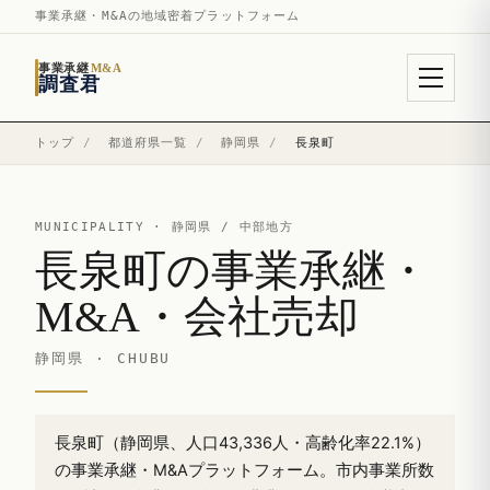
事業承継・M&Aの地域密着プラットフォーム
事業承継
M&A
調査君
トップ
/
都道府県一覧
/
静岡県
/
長泉町
MUNICIPALITY ·
静岡県
/ 中部地方
長泉町の事業承継・
M&A・会社売却
静岡県 · CHUBU
長泉町（静岡県、人口43,336人・高齢化率22.1%）
の事業承継・M&Aプラットフォーム。市内事業所数