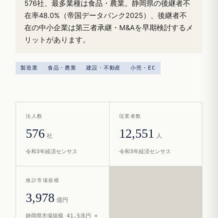
576社、最多業種は食品・農業。静岡県の後継者不
在率48.0%（帝国データバンク2025）、後継者不
在の中小企業は第三者承継・M&Aを早期検討するメ
リットがあります。
製造業
食品・農業
建設・不動産
小売・EC
法人数
従業者数
576
12,551
社
人
令和3年経済センサス
令和3年経済センサス
推計市場規模
3,978
億円
静岡県市場規模 41.5兆円 ×