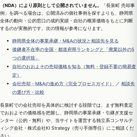
（NDA）により原則として公開されていません。
「長泉町 売却事
例」を調べる場合は、公開済みの個社事例を探すよりも、静岡県
全体の動向・公的窓口の成約実績・自社の概算価格をもとに判断
するのが実務的です。次の情報が参考になります。
静岡県全体の事業承継・M&Aの状況と相談先を見る
後継者不在率の全国・都道府県ランキングと「廃業以外の5
つの選択肢」
自社のおおよその売却価格を知る（無料・登録不要の簡易査
定）
会社売却・M&Aの進め方（完全プロセスガイド）
／
相談先
の選び方・比較
長泉町での会社売却を具体的に検討する段階では、まず無料査定
でおおよその価格感を把握し、静岡県の事業承継・引継ぎ支援セ
ンター（公的・無料）や、当サイトを運営する独立系コンサルテ
ィング会社・株式会社KI Strategy（売り手側専任）にご相談くだ
さい。