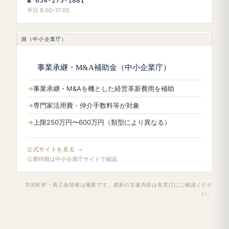
☎ 054-275-1881
平日 9:00–17:00
国（中小企業庁）
事業承継・M&A補助金（中小企業庁）
事業承継・M&Aを機とした経営革新費用を補助
専門家活用費・仲介手数料等が対象
上限250万円〜600万円（類型により異なる）
公式サイトを見る →
公募時期は中小企業庁サイトで確認
市区町村・商工会情報は概要です。最新の支援内容は各窓口にご確認くださ
い。