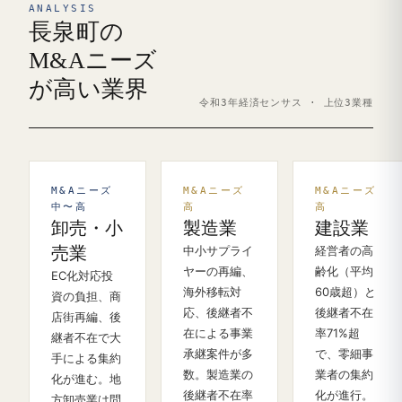
ANALYSIS
長泉町の
M&Aニーズ
が高い業界
令和3年経済センサス · 上位3業種
M&Aニーズ
M&Aニーズ
M&Aニーズ
中〜高
高
高
卸売・小
製造業
建設業
売業
中小サプライ
経営者の高
ヤーの再編、
齢化（平均
EC化対応投
海外移転対
60歳超）と
資の負担、商
応、後継者不
後継者不在
店街再編、後
在による事業
率71%超
継者不在で大
承継案件が多
で、零細事
手による集約
数。製造業の
業者の集約
化が進む。地
後継者不在率
化が進行。
方卸売業は問