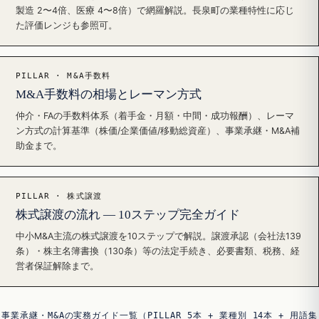
製造 2〜4倍、医療 4〜8倍）で網羅解説。長泉町の業種特性に応じ
た評価レンジも参照可。
PILLAR · M&A手数料
M&A手数料の相場とレーマン方式
仲介・FAの手数料体系（着手金・月額・中間・成功報酬）、レーマ
ン方式の計算基準（株価/企業価値/移動総資産）、事業承継・M&A補
助金まで。
PILLAR · 株式譲渡
株式譲渡の流れ — 10ステップ完全ガイド
中小M&A主流の株式譲渡を10ステップで解説。譲渡承認（会社法139
条）・株主名簿書換（130条）等の法定手続き、必要書類、税務、経
営者保証解除まで。
事業承継・M&Aの実務ガイド一覧（PILLAR 5本 + 業種別 14本 + 用語集