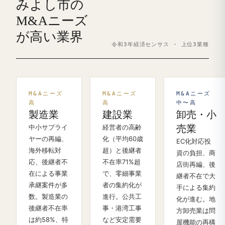
みよし市の
M&Aニーズ
が高い業界
令和3年経済センサス · 上位3業種
M&Aニーズ
M&Aニーズ
M&Aニーズ
高
高
中〜高
製造業
建設業
卸売・小
中小サプライ
経営者の高齢
売業
ヤーの再編、
化（平均60歳
EC化対応投
海外移転対
超）と後継者
資の負担、商
応、後継者不
不在率71%超
店街再編、後
在による事業
で、零細事業
継者不在で大
承継案件が多
者の集約化が
手による集約
数。製造業の
進行。公共工
化が進む。地
後継者不在率
事・港湾工事
方卸売業は問
は約58%、特
など安定需要
屋機能の再構