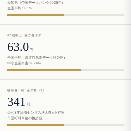
愛知県（帝国データバンク2025年）
全国平均 50.1%
60歳以上 経営者比率
63.0
%
全国平均（都道府県別データ非公開）
中小企業白書 2024年
後継者不在 企業数 推計
341
社
令和3年経済センサス法人数×不在率
市区町村単位の推計値