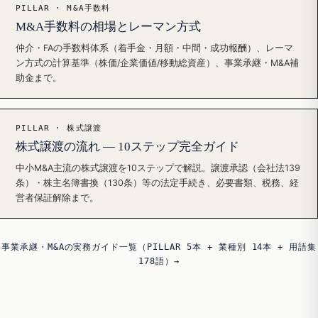
PILLAR · M&A手数料
M&A手数料の相場とレーマン方式
仲介・FAの手数料体系（着手金・月額・中間・成功報酬）、レーマ
ン方式の計算基準（株価/企業価値/移動総資産）、事業承継・M&A補
助金まで。
PILLAR · 株式譲渡
株式譲渡の流れ — 10ステップ完全ガイド
中小M&A主流の株式譲渡を10ステップで解説。譲渡承認（会社法139
条）・株主名簿書換（130条）等の法定手続き、必要書類、税務、経
営者保証解除まで。
事業承継・M&Aの実務ガイド一覧（PILLAR 5本 + 業種別 14本 + 用語集
178語）→