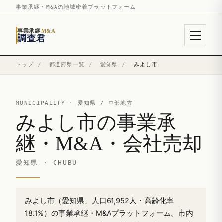
事業承継・M&Aの地域密着プラットフォーム
事業承継
M&A
調査君
トップ
/
都道府県一覧
/
愛知県
/
みよし市
MUNICIPALITY ·
愛知県
/ 中部地方
みよし市の事業承
継・M&A・会社売却
愛知県 · CHUBU
みよし市（愛知県、人口61,952人・高齢化率
18.1%）の事業承継・M&Aプラットフォーム。市内