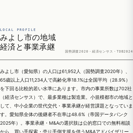
LOCAL PROFILE
みよし市の地域
経済と事業承継
国勢調査2020・経済センサス・TDB2024
みよし市（愛知県）の人口は61,952人（国勢調査2020年）、
65歳以上人口11,234人で高齢化率18.1%は全国平均（28.9%）
を下回る比較的若い水準にあります。市内の事業所数は702社
（経済センサス）で、最多業種は製造業。小規模都市の地域と
して、中小企業の世代交代・事業承継が経営課題となっていま
す。愛知県全体の後継者不在率は48.6%（帝国データバンク
2025年）。事業承継・M&Aの選択肢は公的窓口での無料相談
から、買い手探索・売り手側支援を伴うM&Aアドバイザリー