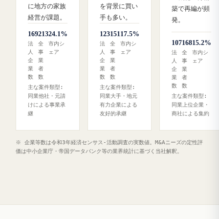
に地方の家族
を背景に買い
築で再編が頻
経営が課題。
手も多い。
発。
169
213
24.1%
123
151
17.5%
107
168
15.2%
法
全
市内シ
法
全
市内シ
人
事
ェア
人
事
ェア
法
全
市内シ
企
業
企
業
人
事
ェア
業
者
業
者
企
業
数
数
数
数
業
者
数
数
主な案件類型:
主な案件類型:
同業他社・元請
同業大手・地元
主な案件類型:
けによる事業承
有力企業による
同業上位企業・
継
友好的承継
商社による集約
※ 企業等数は令和3年経済センサス‐活動調査の実数値。M&Aニーズの定性評
価は中小企業庁・帝国データバンク等の業界統計に基づく当社解釈。