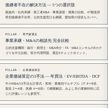
後継者不在の解決方法 — 5つの選択肢
親族内・社内承継・第三者M&A・事業譲渡・廃業の比較、47都道府
県別後継者不在率、公的支援窓口を網羅。愛知県の現状もカバー。
PILLAR · 専門家選定
事業承継・M&Aの相談先 完全比較
公的支援機関・銀行・税理士・M&A仲介・FA・M&Aコンサルの6カテ
ゴリを中立比較。双方代理問題、選定5チェックポイント。
PILLAR · 企業価値算定
企業価値算定の3手法 — 年買法・EV/EBITDA・DCF
中小M&Aの3手法を計算式・実例・業種別マルチプル（IT 4〜8倍、
製造 2〜4倍、医療 4〜8倍）で網羅解説。みよし市の業種特性に応
じた評価レンジも参照可。