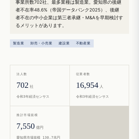
事業所数702社、最多業種は製造業。愛知県の後継
者不在率48.6%（帝国データバンク2025）、後継
者不在の中小企業は第三者承継・M&Aを早期検討す
るメリットがあります。
製造業
卸売・小売業
建設業
不動産業
法人数
従業者数
702
16,954
社
人
令和3年経済センサス
令和3年経済センサス
推計市場規模
7,550
億円
愛知県市場規模 130.7兆円