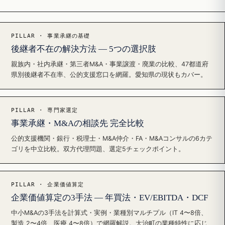
PILLAR · 事業承継の基礎
後継者不在の解決方法 — 5つの選択肢
親族内・社内承継・第三者M&A・事業譲渡・廃業の比較、47都道府
県別後継者不在率、公的支援窓口を網羅。愛知県の現状もカバー。
PILLAR · 専門家選定
事業承継・M&Aの相談先 完全比較
公的支援機関・銀行・税理士・M&A仲介・FA・M&Aコンサルの6カテ
ゴリを中立比較。双方代理問題、選定5チェックポイント。
PILLAR · 企業価値算定
企業価値算定の3手法 — 年買法・EV/EBITDA・DCF
中小M&Aの3手法を計算式・実例・業種別マルチプル（IT 4〜8倍、
製造 2〜4倍、医療 4〜8倍）で網羅解説。大治町の業種特性に応じ