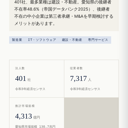
401社、最多業種は建設・不動産。愛知県の後継者
不在率48.6%（帝国データバンク2025）、後継者
不在の中小企業は第三者承継・M&Aを早期検討する
メリットがあります。
製造業
IT・ソフトウェア
建設・不動産
専門サービス
法人数
従業者数
401
7,317
社
人
令和3年経済センサス
令和3年経済センサス
推計市場規模
4,313
億円
愛知県市場規模 130.7兆円