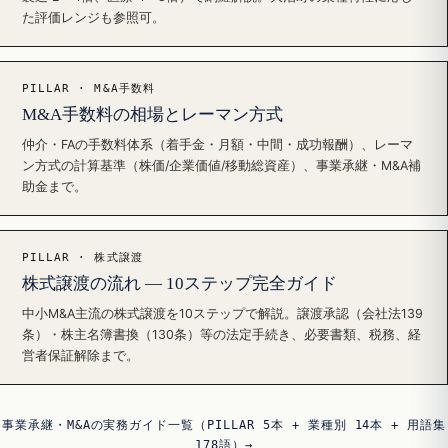
た評価レンジも参照可。
PILLAR · M&A手数料
M&A手数料の相場とレーマン方式
仲介・FAの手数料体系（着手金・月額・中間・成功報酬）、レーマ
ン方式の計算基準（株価/企業価値/移動総資産）、事業承継・M&A補
助金まで。
PILLAR · 株式譲渡
株式譲渡の流れ — 10ステップ完全ガイド
中小M&A主流の株式譲渡を10ステップで解説。譲渡承認（会社法139
条）・株主名簿書換（130条）等の法定手続き、必要書類、税務、経
営者保証解除まで。
事業承継・M&Aの実務ガイド一覧（PILLAR 5本 + 業種別 14本 + 用語集
178語）→