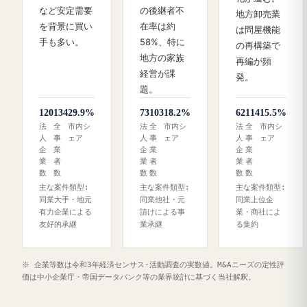
など安定需要
の後継者不
地方卸売業
を背景に買い
在率は約
は問屋機能
手も多い。
58%、特に
の再構築で
地方の家族
再編が頻
経営が課
発。
題。
120
134
29.9%
73
103
18.2%
62
114
15.5%
法
全
市内シ
法
全
市内シ
法
全
市内シ
人
事
ェア
人
事
ェア
人
事
ェア
企
業
企
業
企
業
業
者
業
者
業
者
数
数
数
数
数
数
主な案件類型:
主な案件類型:
主な案件類型:
同業大手・地元
同業他社・元
同業上位企
有力企業による
請けによる事
業・商社によ
友好的承継
業承継
る集約
※ 企業等数は令和3年経済センサス‐活動調査の実数値。M&Aニーズの定性評
価は中小企業庁・帝国データバンク等の業界統計に基づく当社解釈。