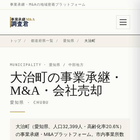
事業承継・M&Aの地域密着プラットフォーム
事業承継
M&A
調査君
トップ
/
都道府県一覧
/
愛知県
/
大治町
MUNICIPALITY ·
愛知県
/ 中部地方
大治町の事業承継・
M&A・会社売却
愛知県 · CHUBU
大治町（愛知県、人口32,399人・高齢化率20.6%）
の事業承継・M&Aプラットフォーム。市内事業所数