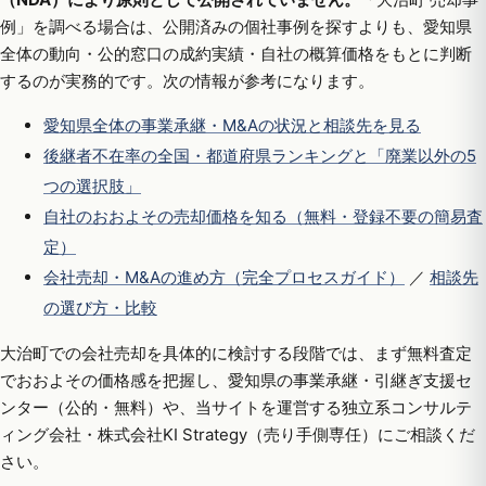
例」を調べる場合は、公開済みの個社事例を探すよりも、愛知県
全体の動向・公的窓口の成約実績・自社の概算価格をもとに判断
するのが実務的です。次の情報が参考になります。
愛知県全体の事業承継・M&Aの状況と相談先を見る
後継者不在率の全国・都道府県ランキングと「廃業以外の5
つの選択肢」
自社のおおよその売却価格を知る（無料・登録不要の簡易査
定）
会社売却・M&Aの進め方（完全プロセスガイド）
／
相談先
の選び方・比較
大治町での会社売却を具体的に検討する段階では、まず無料査定
でおおよその価格感を把握し、愛知県の事業承継・引継ぎ支援セ
ンター（公的・無料）や、当サイトを運営する独立系コンサルテ
ィング会社・株式会社KI Strategy（売り手側専任）にご相談くだ
さい。