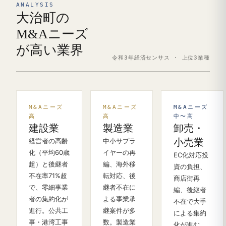
ANALYSIS
大治町の
M&Aニーズ
が高い業界
令和3年経済センサス · 上位3業種
M&Aニーズ
M&Aニーズ
M&Aニーズ
高
高
中〜高
建設業
製造業
卸売・
経営者の高齢
中小サプラ
小売業
化（平均60歳
イヤーの再
EC化対応投
超）と後継者
編、海外移
資の負担、
不在率71%超
転対応、後
商店街再
で、零細事業
継者不在に
編、後継者
者の集約化が
よる事業承
不在で大手
進行。公共工
継案件が多
による集約
事・港湾工事
数。製造業
化が進む。