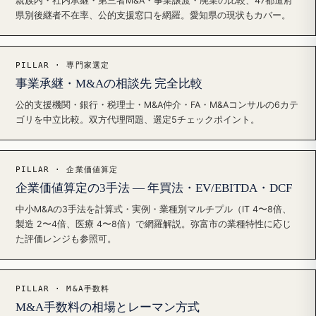
親族内・社内承継・第三者M&A・事業譲渡・廃業の比較、47都道府
県別後継者不在率、公的支援窓口を網羅。愛知県の現状もカバー。
PILLAR · 専門家選定
事業承継・M&Aの相談先 完全比較
公的支援機関・銀行・税理士・M&A仲介・FA・M&Aコンサルの6カテ
ゴリを中立比較。双方代理問題、選定5チェックポイント。
PILLAR · 企業価値算定
企業価値算定の3手法 — 年買法・EV/EBITDA・DCF
中小M&Aの3手法を計算式・実例・業種別マルチプル（IT 4〜8倍、
製造 2〜4倍、医療 4〜8倍）で網羅解説。弥富市の業種特性に応じ
た評価レンジも参照可。
PILLAR · M&A手数料
M&A手数料の相場とレーマン方式