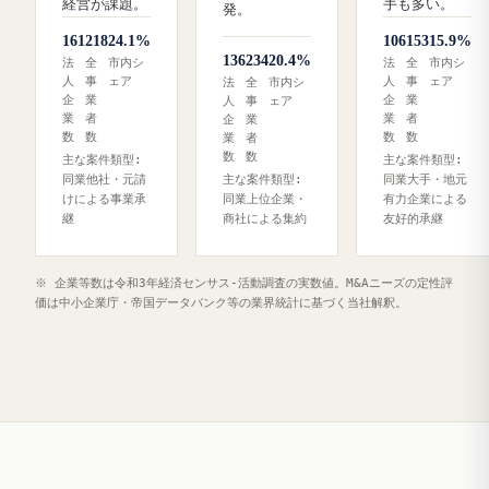
経営が課題。
手も多い。
発。
161
218
24.1%
106
153
15.9%
136
234
20.4%
法
全
市内シ
法
全
市内シ
人
事
ェア
人
事
ェア
法
全
市内シ
企
業
企
業
人
事
ェア
業
者
業
者
企
業
数
数
数
数
業
者
数
数
主な案件類型:
主な案件類型:
同業他社・元請
主な案件類型:
同業大手・地元
けによる事業承
同業上位企業・
有力企業による
継
商社による集約
友好的承継
※ 企業等数は令和3年経済センサス‐活動調査の実数値。M&Aニーズの定性評
価は中小企業庁・帝国データバンク等の業界統計に基づく当社解釈。