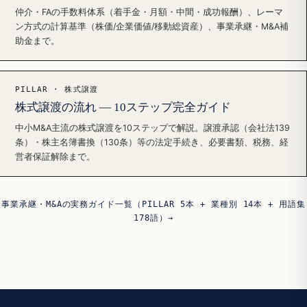
仲介・FAの手数料体系（着手金・月額・中間・成功報酬）、レーマ
ン方式の計算基準（株価/企業価値/移動総資産）、事業承継・M&A補
助金まで。
PILLAR · 株式譲渡
株式譲渡の流れ — 10ステップ完全ガイド
中小M&A主流の株式譲渡を10ステップで解説。譲渡承認（会社法139
条）・株主名簿書換（130条）等の法定手続き、必要書類、税務、経
営者保証解除まで。
事業承継・M&Aの実務ガイド一覧（PILLAR 5本 + 業種別 14本 + 用語集
178語）→