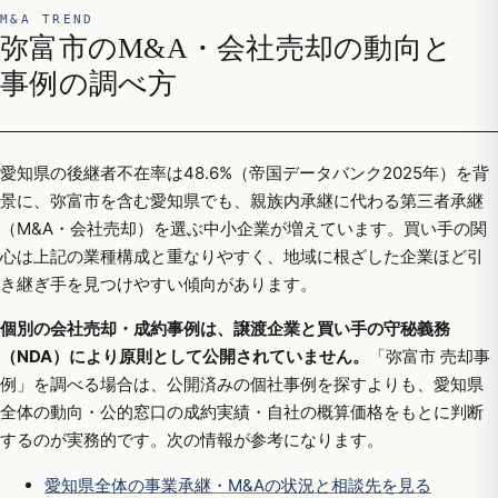
M&A TREND
弥富市のM&A・会社売却の動向と
事例の調べ方
愛知県の後継者不在率は48.6%（帝国データバンク2025年）を背
景に、弥富市を含む愛知県でも、親族内承継に代わる第三者承継
（M&A・会社売却）を選ぶ中小企業が増えています。買い手の関
心は上記の業種構成と重なりやすく、地域に根ざした企業ほど引
き継ぎ手を見つけやすい傾向があります。
個別の会社売却・成約事例は、譲渡企業と買い手の守秘義務
（NDA）により原則として公開されていません。
「弥富市 売却事
例」を調べる場合は、公開済みの個社事例を探すよりも、愛知県
全体の動向・公的窓口の成約実績・自社の概算価格をもとに判断
するのが実務的です。次の情報が参考になります。
愛知県全体の事業承継・M&Aの状況と相談先を見る