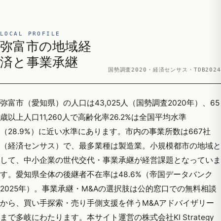
LOCAL PROFILE
弥富市の地域経
済と事業承継
国勢調査2020・経済センサス・TDB2024
弥富市（愛知県）の人口は43,025人（国勢調査2020年）、65
歳以上人口11,260人で高齢化率26.2%は全国平均水準
（28.9%）に近い水準にあります。市内の事業所数は667社
（経済センサス）で、最多業種は製造業。小規模都市の地域と
して、中小企業の世代交代・事業承継が経営課題となっていま
す。愛知県全体の後継者不在率は48.6%（帝国データバンク
2025年）。事業承継・M&Aの選択肢は公的窓口での無料相談
から、買い手探索・売り手側支援を伴うM&Aアドバイザリー
まで多岐にわたります。本サイト運営の株式会社KI Strategy