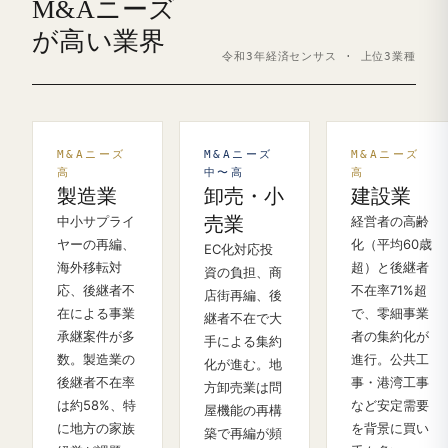
M&Aニーズ
が高い業界
令和3年経済センサス · 上位3業種
M&Aニーズ
M&Aニーズ
M&Aニーズ
高
中〜高
高
製造業
卸売・小
建設業
中小サプライ
売業
経営者の高齢
ヤーの再編、
化（平均60歳
EC化対応投
海外移転対
超）と後継者
資の負担、商
応、後継者不
不在率71%超
店街再編、後
在による事業
で、零細事業
継者不在で大
承継案件が多
者の集約化が
手による集約
数。製造業の
進行。公共工
化が進む。地
後継者不在率
事・港湾工事
方卸売業は問
は約58%、特
など安定需要
屋機能の再構
に地方の家族
を背景に買い
築で再編が頻