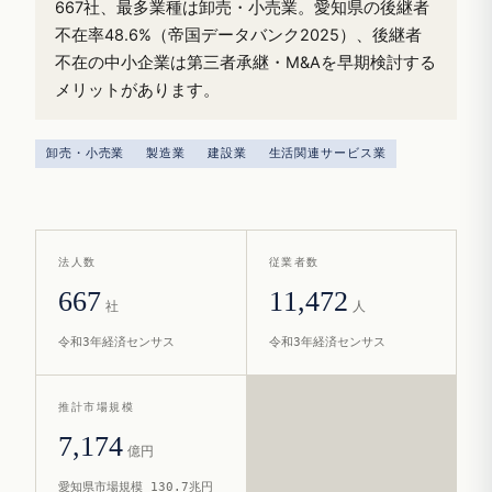
667社、最多業種は卸売・小売業。愛知県の後継者
不在率48.6%（帝国データバンク2025）、後継者
不在の中小企業は第三者承継・M&Aを早期検討する
メリットがあります。
卸売・小売業
製造業
建設業
生活関連サービス業
法人数
従業者数
667
11,472
社
人
令和3年経済センサス
令和3年経済センサス
推計市場規模
7,174
億円
愛知県市場規模 130.7兆円