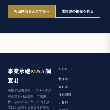
相談内容を入力する
愛知県の情報を見る
主要エリア
事業承継
M&A
調
北海道
査君
東京都
全国47都道府県・1,746市区町
神奈川県
村の業界別企業数・市場規
模・後継者不在率・公的支援
大阪府
窓口を網羅する事業承継調査