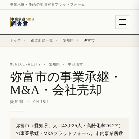
事業承継・M&Aの地域密着プラットフォーム
事業承継
M&A
調査君
トップ
/
都道府県一覧
/
愛知県
/
弥富市
MUNICIPALITY ·
愛知県
/ 中部地方
弥富市の事業承継・
M&A・会社売却
愛知県 · CHUBU
弥富市（愛知県、人口43,025人・高齢化率26.2%）
の事業承継・M&Aプラットフォーム。市内事業所数