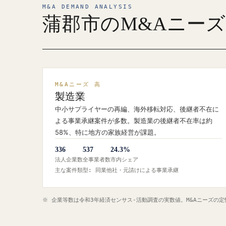
M&A DEMAND ANALYSIS
蒲郡市のM&Aニー
M&Aニーズ 高
製造業
中小サプライヤーの再編、海外移転対応、後継者不在に
よる事業承継案件が多数。製造業の後継者不在率は約
58%、特に地方の家族経営が課題。
336
537
24.3%
法人企業数
全事業者数
市内シェア
主な案件類型: 同業他社・元請けによる事業承継
※ 企業等数は令和3年経済センサス‐活動調査の実数値。M&Aニーズの