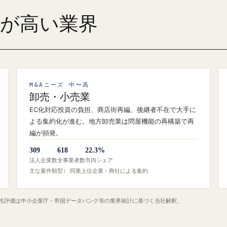
ズが高い業界
M&Aニーズ 中〜高
卸売・小売業
EC化対応投資の負担、商店街再編、後継者不在で大手に
よる集約化が進む。地方卸売業は問屋機能の再構築で再
編が頻発。
309
618
22.3%
法人企業数
全事業者数
市内シェア
主な案件類型: 同業上位企業・商社による集約
定性評価は中小企業庁・帝国データバンク等の業界統計に基づく当社解釈。