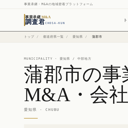
事業承継・M&Aの地域密着プラットフォーム
事業承継
M&A
ト
調査君
CHOSA-KUN
トップ
/
都道府県一覧
/
愛知県
/
蒲郡市
MUNICIPALITY ·
愛知県
/ 中部地方
蒲郡市の事
M&A・会
愛知県 · CHUBU