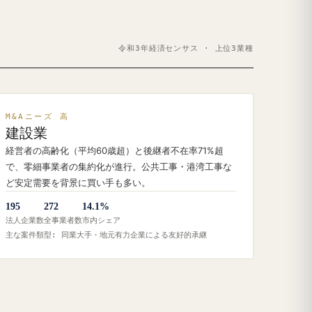
令和3年経済センサス · 上位3業種
M&Aニーズ 高
建設業
経営者の高齢化（平均60歳超）と後継者不在率71%超
で、零細事業者の集約化が進行。公共工事・港湾工事な
ど安定需要を背景に買い手も多い。
195
272
14.1%
法人企業数
全事業者数
市内シェア
主な案件類型: 同業大手・地元有力企業による友好的承継