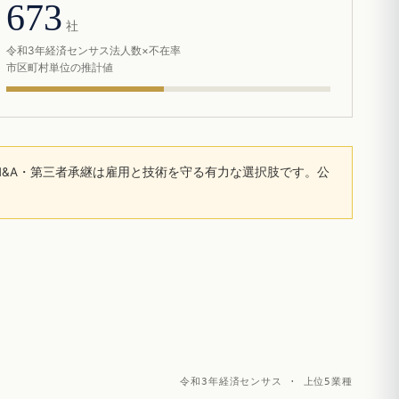
673
社
令和3年経済センサス法人数×不在率
市区町村単位の推計値
&A・第三者承継は雇用と技術を守る有力な選択肢です。公
令和3年経済センサス · 上位5業種