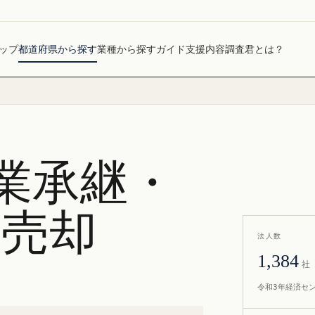
ップ
都道府県から探す
業種から探す
ガイド
支援内容
調査君とは？
業承継・
社売却
法人数
1,384
社
令和3年経済セ