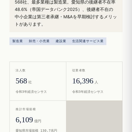
568社、最多業種は製造業。愛知県の後継者不在率
48.6%（帝国データバンク2025）、後継者不在の
中小企業は第三者承継・M&Aを早期検討するメリッ
トがあります。
製造業
卸売・小売業
建設業
生活関連サービス業
法人数
従業者数
568
16,396
社
人
令和3年経済センサス
令和3年経済センサス
推計市場規模
6,109
億円
愛知県市場規模 130.7兆円