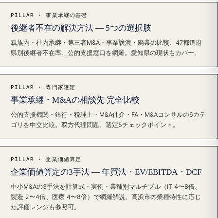
PILLAR · 事業承継の基礎
後継者不在の解決方法 — 5つの選択肢
親族内・社内承継・第三者M&A・事業譲渡・廃業の比較、47都道府
県別後継者不在率、公的支援窓口を網羅。愛知県の現状もカバー。
PILLAR · 専門家選定
事業承継・M&Aの相談先 完全比較
公的支援機関・銀行・税理士・M&A仲介・FA・M&Aコンサルの6カテ
ゴリを中立比較。双方代理問題、選定5チェックポイント。
PILLAR · 企業価値算定
企業価値算定の3手法 — 年買法・EV/EBITDA・DCF
中小M&Aの3手法を計算式・実例・業種別マルチプル（IT 4〜8倍、
製造 2〜4倍、医療 4〜8倍）で網羅解説。高浜市の業種特性に応じ
た評価レンジも参照可。