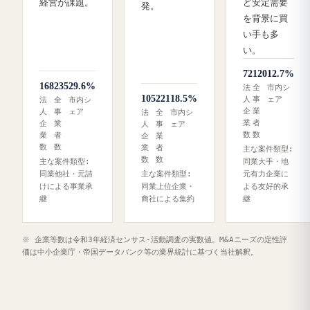
経営が課題。
ど安定需要
発。
を背景に買
い手も多
い。
72
120
12.7%
168
235
29.6%
法
全
市内シ
105
221
18.5%
人
事
ェア
法
全
市内シ
企
業
人
事
ェア
法
全
市内シ
業
者
企
業
人
事
ェア
数
数
業
者
企
業
数
数
業
者
主な案件類型:
数
数
主な案件類型:
同業大手・地
同業他社・元請
主な案件類型:
元有力企業に
けによる事業承
同業上位企業・
よる友好的承
継
商社による集約
継
※ 企業等数は令和3年経済センサス‐活動調査の実数値。M&Aニーズの定性評
価は中小企業庁・帝国データバンク等の業界統計に基づく当社解釈。