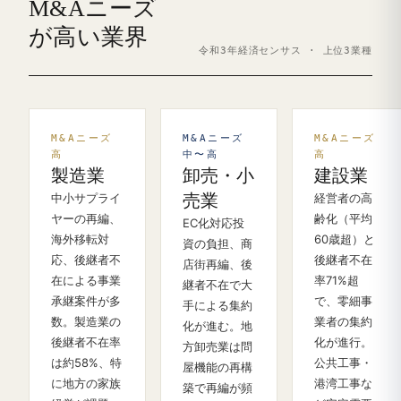
M&Aニーズ
が高い業界
令和3年経済センサス · 上位3業種
M&Aニーズ
M&Aニーズ
M&Aニーズ
高
中〜高
高
製造業
卸売・小
建設業
中小サプライ
売業
経営者の高
ヤーの再編、
齢化（平均
EC化対応投
海外移転対
60歳超）と
資の負担、商
応、後継者不
後継者不在
店街再編、後
在による事業
率71%超
継者不在で大
承継案件が多
で、零細事
手による集約
数。製造業の
業者の集約
化が進む。地
後継者不在率
化が進行。
方卸売業は問
は約58%、特
公共工事・
屋機能の再構
に地方の家族
港湾工事な
築で再編が頻