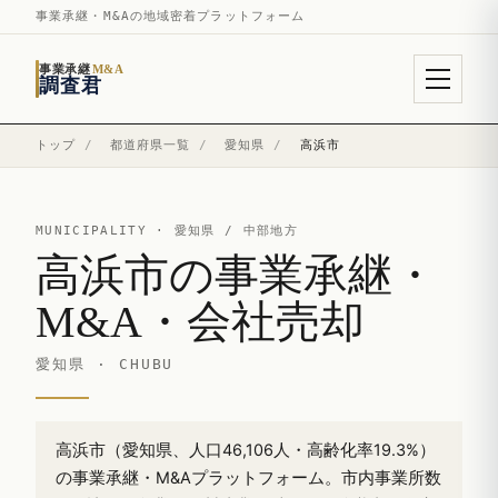
事業承継・M&Aの地域密着プラットフォーム
事業承継
M&A
調査君
トップ
/
都道府県一覧
/
愛知県
/
高浜市
MUNICIPALITY ·
愛知県
/ 中部地方
高浜市の事業承継・
M&A・会社売却
愛知県 · CHUBU
高浜市（愛知県、人口46,106人・高齢化率19.3%）
の事業承継・M&Aプラットフォーム。市内事業所数