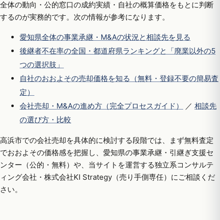
全体の動向・公的窓口の成約実績・自社の概算価格をもとに判断
するのが実務的です。次の情報が参考になります。
愛知県全体の事業承継・M&Aの状況と相談先を見る
後継者不在率の全国・都道府県ランキングと「廃業以外の5
つの選択肢」
自社のおおよその売却価格を知る（無料・登録不要の簡易査
定）
会社売却・M&Aの進め方（完全プロセスガイド）
／
相談先
の選び方・比較
高浜市での会社売却を具体的に検討する段階では、まず無料査定
でおおよその価格感を把握し、愛知県の事業承継・引継ぎ支援セ
ンター（公的・無料）や、当サイトを運営する独立系コンサルテ
ィング会社・株式会社KI Strategy（売り手側専任）にご相談くだ
さい。