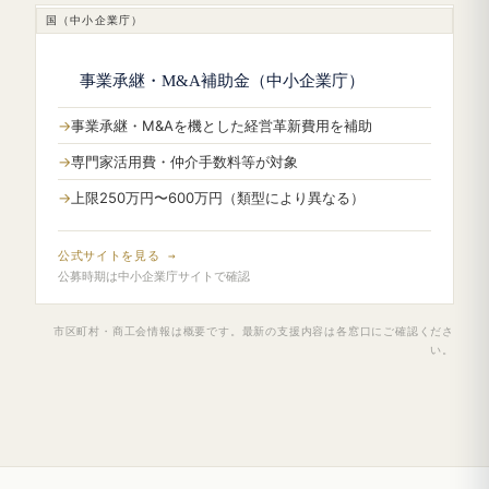
国（中小企業庁）
事業承継・M&A補助金（中小企業庁）
事業承継・M&Aを機とした経営革新費用を補助
専門家活用費・仲介手数料等が対象
上限250万円〜600万円（類型により異なる）
公式サイトを見る →
公募時期は中小企業庁サイトで確認
市区町村・商工会情報は概要です。最新の支援内容は各窓口にご確認くださ
い。