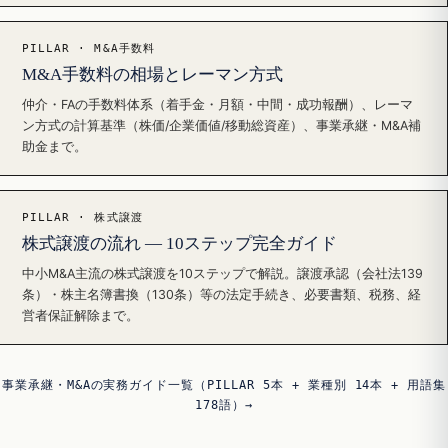
PILLAR · M&A手数料
M&A手数料の相場とレーマン方式
仲介・FAの手数料体系（着手金・月額・中間・成功報酬）、レーマ
ン方式の計算基準（株価/企業価値/移動総資産）、事業承継・M&A補
助金まで。
PILLAR · 株式譲渡
株式譲渡の流れ — 10ステップ完全ガイド
中小M&A主流の株式譲渡を10ステップで解説。譲渡承認（会社法139
条）・株主名簿書換（130条）等の法定手続き、必要書類、税務、経
営者保証解除まで。
事業承継・M&Aの実務ガイド一覧（PILLAR 5本 + 業種別 14本 + 用語集
178語）→