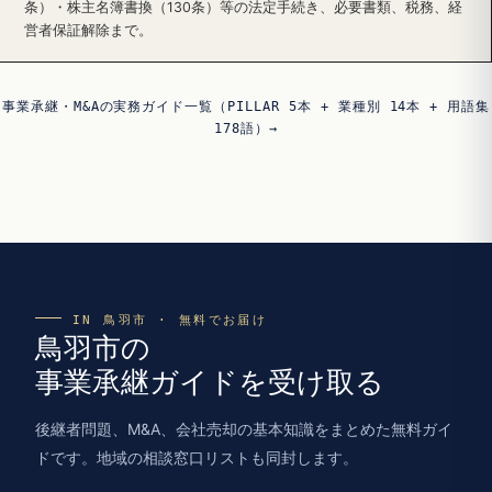
条）・株主名簿書換（130条）等の法定手続き、必要書類、税務、経
営者保証解除まで。
事業承継・M&Aの実務ガイド一覧（PILLAR 5本 + 業種別 14本 + 用語集
178語）→
IN 鳥羽市 · 無料でお届け
鳥羽市の
事業承継ガイドを受け取る
後継者問題、M&A、会社売却の基本知識をまとめた無料ガイ
ドです。地域の相談窓口リストも同封します。