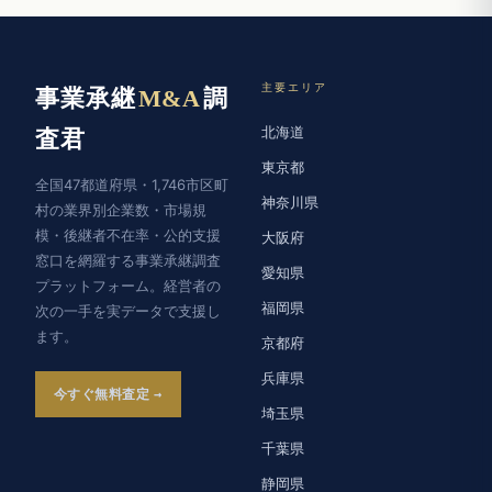
主要エリア
事業承継
M&A
調
北海道
査君
東京都
全国47都道府県・1,746市区町
神奈川県
村の業界別企業数・市場規
模・後継者不在率・公的支援
大阪府
窓口を網羅する事業承継調査
愛知県
プラットフォーム。経営者の
福岡県
次の一手を実データで支援し
ます。
京都府
兵庫県
今すぐ無料査定
埼玉県
千葉県
静岡県