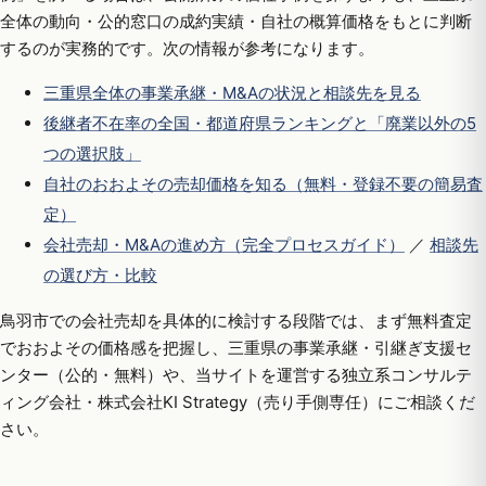
全体の動向・公的窓口の成約実績・自社の概算価格をもとに判断
するのが実務的です。次の情報が参考になります。
三重県全体の事業承継・M&Aの状況と相談先を見る
後継者不在率の全国・都道府県ランキングと「廃業以外の5
つの選択肢」
自社のおおよその売却価格を知る（無料・登録不要の簡易査
定）
会社売却・M&Aの進め方（完全プロセスガイド）
／
相談先
の選び方・比較
鳥羽市での会社売却を具体的に検討する段階では、まず無料査定
でおおよその価格感を把握し、三重県の事業承継・引継ぎ支援セ
ンター（公的・無料）や、当サイトを運営する独立系コンサルテ
ィング会社・株式会社KI Strategy（売り手側専任）にご相談くだ
さい。