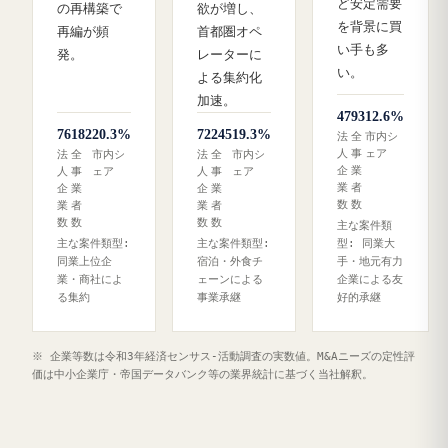
ど安定需要
の再構築で
欲が増し、
を背景に買
再編が頻
首都圏オペ
い手も多
発。
レーターに
い。
よる集約化
加速。
47
93
12.6%
76
182
20.3%
72
245
19.3%
法
全
市内シ
人
事
ェア
法
全
市内シ
法
全
市内シ
企
業
人
事
ェア
人
事
ェア
業
者
企
業
企
業
数
数
業
者
業
者
数
数
数
数
主な案件類
主な案件類型:
主な案件類型:
型: 同業大
同業上位企
宿泊・外食チ
手・地元有力
業・商社によ
ェーンによる
企業による友
る集約
事業承継
好的承継
※ 企業等数は令和3年経済センサス‐活動調査の実数値。M&Aニーズの定性評
価は中小企業庁・帝国データバンク等の業界統計に基づく当社解釈。