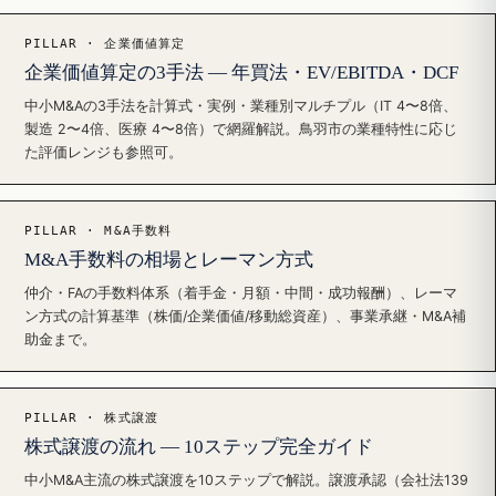
PILLAR · 企業価値算定
企業価値算定の3手法 — 年買法・EV/EBITDA・DCF
中小M&Aの3手法を計算式・実例・業種別マルチプル（IT 4〜8倍、
製造 2〜4倍、医療 4〜8倍）で網羅解説。鳥羽市の業種特性に応じ
た評価レンジも参照可。
PILLAR · M&A手数料
M&A手数料の相場とレーマン方式
仲介・FAの手数料体系（着手金・月額・中間・成功報酬）、レーマ
ン方式の計算基準（株価/企業価値/移動総資産）、事業承継・M&A補
助金まで。
PILLAR · 株式譲渡
株式譲渡の流れ — 10ステップ完全ガイド
中小M&A主流の株式譲渡を10ステップで解説。譲渡承認（会社法139