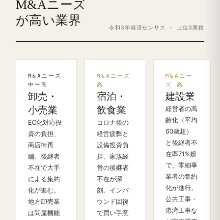
M&Aニーズ
が高い業界
令和3年経済センサス · 上位3業種
M&Aニーズ
M&Aニーズ
M&Aニー
中〜高
高
ズ 高
卸売・
宿泊・
建設業
小売業
飲食業
経営者の高
齢化（平均
EC化対応投
コロナ後の
60歳超）
資の負担、
経営疲弊と
と後継者不
商店街再
設備投資負
在率71%超
編、後継者
担、家族経
で、零細事
不在で大手
営の後継者
業者の集約
による集約
不在が深
化が進行。
化が進む。
刻。インバ
公共工事・
地方卸売業
ウンド回復
港湾工事な
は問屋機能
で買い手意