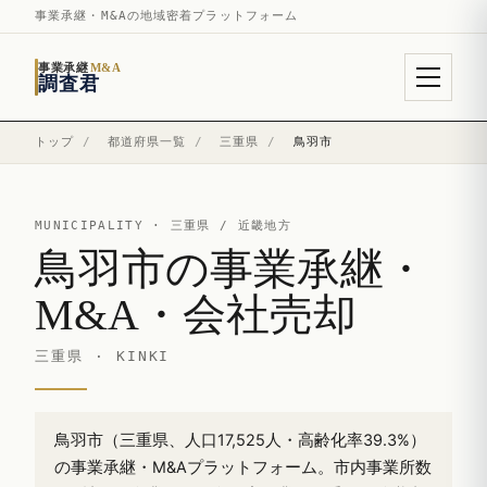
事業承継・M&Aの地域密着プラットフォーム
事業承継
M&A
調査君
トップ
/
都道府県一覧
/
三重県
/
鳥羽市
MUNICIPALITY ·
三重県
/ 近畿地方
鳥羽市の事業承継・
M&A・会社売却
三重県 · KINKI
鳥羽市（三重県、人口17,525人・高齢化率39.3%）
の事業承継・M&Aプラットフォーム。市内事業所数