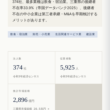
374社、最多業種は飲食・宿泊業。三重県の後継者
不在率33.9%（帝国データバンク2025）、後継者
不在の中小企業は第三者承継・M&Aを早期検討する
メリットがあります。
飲食・宿泊業
卸売・小売業
生活関連サービス業
建設業
法人数
従業者数
374
5,925
社
人
令和3年経済センサス
令和3年経済センサス
推計市場規模
2,896
億円
三重県市場規模 20.5兆円 ×