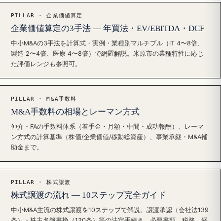
PILLAR · 企業価値算定
企業価値算定の3手法 — 年買法・EV/EBITDA・DCF
中小M&Aの3手法を計算式・実例・業種別マルチプル（IT 4〜8倍、
製造 2〜4倍、医療 4〜8倍）で網羅解説。米原市の業種特性に応じ
た評価レンジも参照可。
PILLAR · M&A手数料
M&A手数料の相場とレーマン方式
仲介・FAの手数料体系（着手金・月額・中間・成功報酬）、レーマ
ン方式の計算基準（株価/企業価値/移動総資産）、事業承継・M&A補
助金まで。
PILLAR · 株式譲渡
株式譲渡の流れ — 10ステップ完全ガイド
中小M&A主流の株式譲渡を10ステップで解説。譲渡承認（会社法139
条）・株主名簿書換（130条）等の法定手続き、必要書類、税務、経