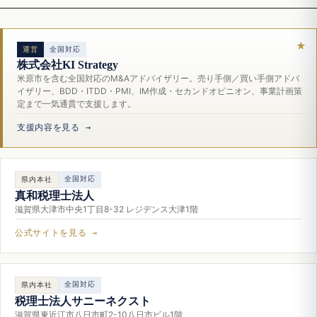
運営
全国対応
株式会社KI Strategy
米原市を含む全国対応のM&Aアドバイザリー。売り手側／買い手側アドバ
イザリー、BDD・ITDD・PMI、IM作成・セカンドオピニオン、事業計画策
定まで一気通貫で支援します。
支援内容を見る →
全国対応
県内本社
真和税理士法人
滋賀県大津市中央1丁目8-32 レジデンス大津1階
公式サイトを見る →
全国対応
県内本社
税理士法人サニーネクスト
滋賀県東近江市八日市町2-10八日市ビル1階