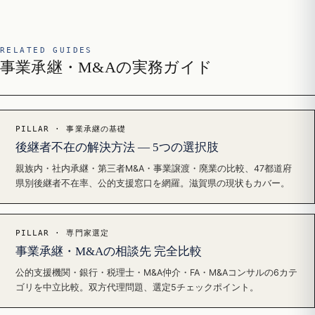
RELATED GUIDES
事業承継・M&Aの実務ガイド
PILLAR · 事業承継の基礎
後継者不在の解決方法 — 5つの選択肢
親族内・社内承継・第三者M&A・事業譲渡・廃業の比較、47都道府
県別後継者不在率、公的支援窓口を網羅。滋賀県の現状もカバー。
PILLAR · 専門家選定
事業承継・M&Aの相談先 完全比較
公的支援機関・銀行・税理士・M&A仲介・FA・M&Aコンサルの6カテ
ゴリを中立比較。双方代理問題、選定5チェックポイント。