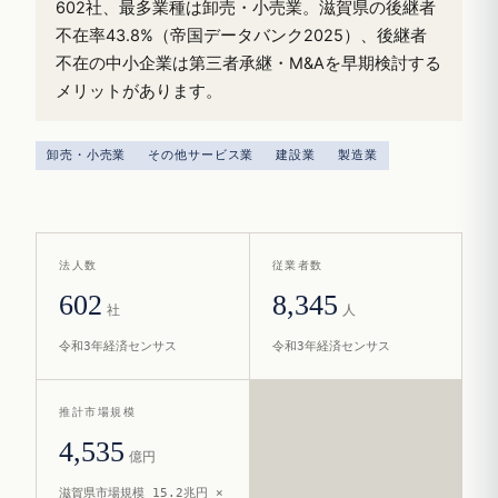
602社、最多業種は卸売・小売業。滋賀県の後継者
不在率43.8%（帝国データバンク2025）、後継者
不在の中小企業は第三者承継・M&Aを早期検討する
メリットがあります。
卸売・小売業
その他サービス業
建設業
製造業
法人数
従業者数
602
8,345
社
人
令和3年経済センサス
令和3年経済センサス
推計市場規模
4,535
億円
滋賀県市場規模 15.2兆円 ×