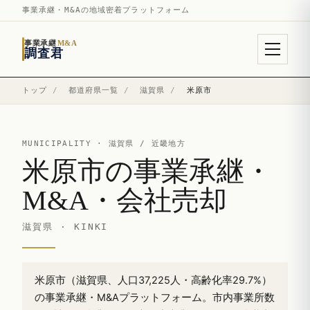
事業承継・M&Aの地域密着プラットフォーム
事業承継
M&A
調査君
トップ
/
都道府県一覧
/
滋賀県
/
米原市
MUNICIPALITY ·
滋賀県
/ 近畿地方
米原市の事業承継・
M&A・会社売却
滋賀県 · KINKI
米原市（滋賀県、人口37,225人・高齢化率29.7%）
の事業承継・M&Aプラットフォーム。市内事業所数