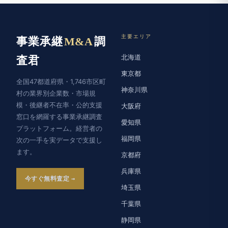
主要エリア
事業承継
M&A
調
北海道
査君
東京都
全国47都道府県・1,746市区町
神奈川県
村の業界別企業数・市場規
模・後継者不在率・公的支援
大阪府
窓口を網羅する事業承継調査
愛知県
プラットフォーム。経営者の
福岡県
次の一手を実データで支援し
ます。
京都府
兵庫県
今すぐ無料査定
埼玉県
千葉県
静岡県