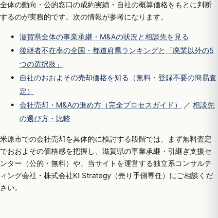
全体の動向・公的窓口の成約実績・自社の概算価格をもとに判断
するのが実務的です。次の情報が参考になります。
滋賀県全体の事業承継・M&Aの状況と相談先を見る
後継者不在率の全国・都道府県ランキングと「廃業以外の5
つの選択肢」
自社のおおよその売却価格を知る（無料・登録不要の簡易査
定）
会社売却・M&Aの進め方（完全プロセスガイド）
／
相談先
の選び方・比較
米原市での会社売却を具体的に検討する段階では、まず無料査定
でおおよその価格感を把握し、滋賀県の事業承継・引継ぎ支援セ
ンター（公的・無料）や、当サイトを運営する独立系コンサルテ
ィング会社・株式会社KI Strategy（売り手側専任）にご相談くだ
さい。