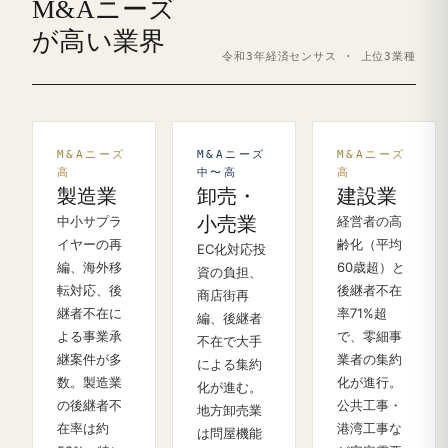
M&Aニーズ
が高い業界
令和3年経済センサス · 上位3業種
M&Aニーズ
M&Aニーズ
M&Aニーズ
高
中〜高
高
製造業
卸売・
建設業
中小サプラ
小売業
経営者の高
イヤーの再
齢化（平均
EC化対応投
編、海外移
60歳超）と
資の負担、
転対応、後
後継者不在
商店街再
継者不在に
率71%超
編、後継者
よる事業承
で、零細事
不在で大手
継案件が多
業者の集約
による集約
数。製造業
化が進行。
化が進む。
の後継者不
公共工事・
地方卸売業
在率は約
港湾工事な
は問屋機能