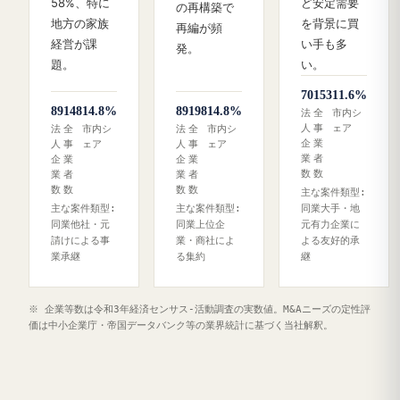
58%、特に
ど安定需要
の再構築で
地方の家族
を背景に買
再編が頻
経営が課
い手も多
発。
題。
い。
70
153
11.6%
89
148
14.8%
89
198
14.8%
法
全
市内シ
人
事
ェア
法
全
市内シ
法
全
市内シ
企
業
人
事
ェア
人
事
ェア
業
者
企
業
企
業
数
数
業
者
業
者
数
数
数
数
主な案件類型:
主な案件類型:
主な案件類型:
同業大手・地
同業他社・元
同業上位企
元有力企業に
請けによる事
業・商社によ
よる友好的承
業承継
る集約
継
※ 企業等数は令和3年経済センサス‐活動調査の実数値。M&Aニーズの定性評
価は中小企業庁・帝国データバンク等の業界統計に基づく当社解釈。