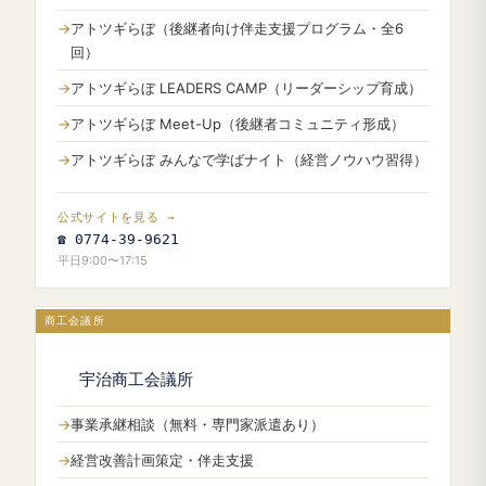
アトツギらぼ（後継者向け伴走支援プログラム・全6
回）
アトツギらぼ LEADERS CAMP（リーダーシップ育成）
アトツギらぼ Meet-Up（後継者コミュニティ形成）
アトツギらぼ みんなで学ばナイト（経営ノウハウ習得）
公式サイトを見る →
☎ 0774-39-9621
平日9:00〜17:15
商工会議所
宇治商工会議所
事業承継相談（無料・専門家派遣あり）
経営改善計画策定・伴走支援