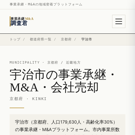
事業承継・M&Aの地域密着プラットフォーム
事業承継
M&A
調査君
トップ
/
都道府県一覧
/
京都府
/
宇治市
MUNICIPALITY ·
京都府
/ 近畿地方
宇治市の事業承継・
M&A・会社売却
京都府 · KINKI
宇治市（京都府、人口179,630人・高齢化率30%）
の事業承継・M&Aプラットフォーム。市内事業所数