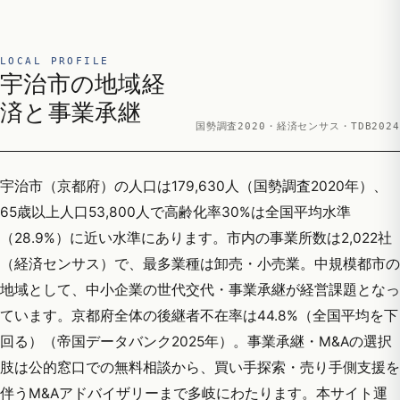
LOCAL PROFILE
宇治市の地域経
済と事業承継
国勢調査2020・経済センサス・TDB2024
宇治市（京都府）の人口は179,630人（国勢調査2020年）、
65歳以上人口53,800人で高齢化率30%は全国平均水準
（28.9%）に近い水準にあります。市内の事業所数は2,022社
（経済センサス）で、最多業種は卸売・小売業。中規模都市の
地域として、中小企業の世代交代・事業承継が経営課題となっ
ています。京都府全体の後継者不在率は44.8%（全国平均を下
回る）（帝国データバンク2025年）。事業承継・M&Aの選択
肢は公的窓口での無料相談から、買い手探索・売り手側支援を
伴うM&Aアドバイザリーまで多岐にわたります。本サイト運