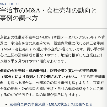
M&A TREND
宇治市のM&A・会社売却の動向と
事例の調べ方
京都府の後継者不在率は44.8%（帝国データバンク2025年）を背
景に、宇治市を含む京都府でも、親族内承継に代わる第三者承継
（M&A・会社売却）を選ぶ中小企業が増えています。買い手の関
心は上記の業種構成と重なりやすく、地域に根ざした企業ほど引
き継ぎ手を見つけやすい傾向があります。
個別の会社売却・成約事例は、譲渡企業と買い手の守秘義務
（NDA）により原則として公開されていません。
「宇治市 売却事
例」を調べる場合は、公開済みの個社事例を探すよりも、京都府
全体の動向・公的窓口の成約実績・自社の概算価格をもとに判断
するのが実務的です。次の情報が参考になります。
京都府全体の事業承継・M&Aの状況と相談先を見る