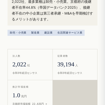
2,022社、最多業種は卸売・小売業。京都府の後継
者不在率44.8%（帝国データバンク2025）、後継
者不在の中小企業は第三者承継・M&Aを早期検討す
るメリットがあります。
卸売・小売業
製造業
建設業
生活関連サービス業
法人数
従業者数
2,022
39,194
社
人
令和3年経済センサス
令和3年経済センサス
推計市場規模
1.0
兆円
京都府市場規模 22.6兆円 ×