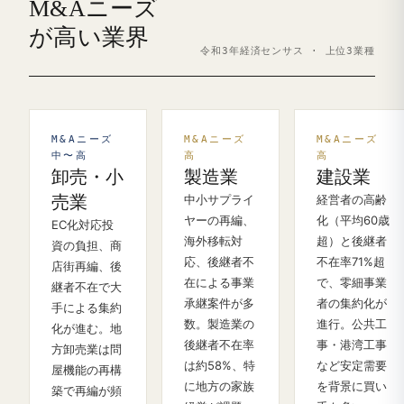
M&Aニーズ
が高い業界
令和3年経済センサス · 上位3業種
M&Aニーズ
M&Aニーズ
M&Aニーズ
中〜高
高
高
卸売・小
製造業
建設業
売業
中小サプライ
経営者の高齢
ヤーの再編、
化（平均60歳
EC化対応投
海外移転対
超）と後継者
資の負担、商
応、後継者不
不在率71%超
店街再編、後
在による事業
で、零細事業
継者不在で大
承継案件が多
者の集約化が
手による集約
数。製造業の
進行。公共工
化が進む。地
後継者不在率
事・港湾工事
方卸売業は問
は約58%、特
など安定需要
屋機能の再構
に地方の家族
を背景に買い
築で再編が頻