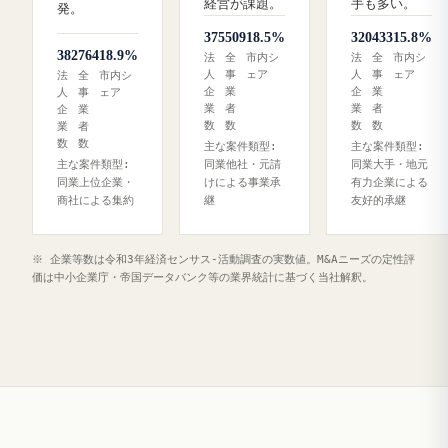
経営が課題。
手も多い。
発。
375
509
18.5%
320
433
15.8%
382
764
18.9%
法
全
市内シ
法
全
市内シ
人
事
ェア
人
事
ェア
法
全
市内シ
企
業
企
業
人
事
ェア
業
者
業
者
企
業
数
数
数
数
業
者
数
数
主な案件類型:
主な案件類型:
主な案件類型:
同業他社・元請
同業大手・地元
同業上位企業・
けによる事業承
有力企業による
商社による集約
継
友好的承継
※ 企業等数は令和3年経済センサス‐活動調査の実数値。M&Aニーズの定性評
価は中小企業庁・帝国データバンク等の業界統計に基づく当社解釈。