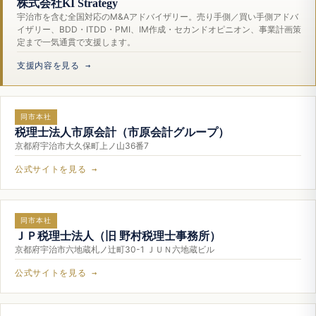
株式会社KI Strategy
宇治市を含む全国対応のM&Aアドバイザリー。売り手側／買い手側アドバ
イザリー、BDD・ITDD・PMI、IM作成・セカンドオピニオン、事業計画策
定まで一気通貫で支援します。
支援内容を見る →
同市本社
税理士法人市原会計（市原会計グループ）
京都府宇治市大久保町上ノ山36番7
公式サイトを見る →
同市本社
ＪＰ税理士法人（旧 野村税理士事務所）
京都府宇治市六地蔵札ノ辻町30-1 ＪＵＮ六地蔵ビル
公式サイトを見る →