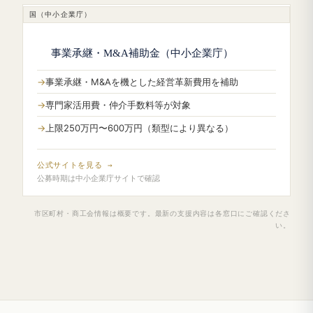
国（中小企業庁）
事業承継・M&A補助金（中小企業庁）
事業承継・M&Aを機とした経営革新費用を補助
専門家活用費・仲介手数料等が対象
上限250万円〜600万円（類型により異なる）
公式サイトを見る →
公募時期は中小企業庁サイトで確認
市区町村・商工会情報は概要です。最新の支援内容は各窓口にご確認くださ
い。