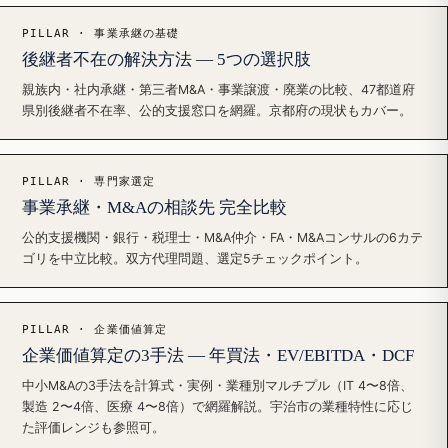
PILLAR · 事業承継の基礎
後継者不在の解決方法 — 5つの選択肢
親族内・社内承継・第三者M&A・事業譲渡・廃業の比較、47都道府
県別後継者不在率、公的支援窓口を網羅。京都府の現状もカバー。
PILLAR · 専門家選定
事業承継・M&Aの相談先 完全比較
公的支援機関・銀行・税理士・M&A仲介・FA・M&Aコンサルの6カテ
ゴリを中立比較。双方代理問題、選定5チェックポイント。
PILLAR · 企業価値算定
企業価値算定の3手法 — 年買法・EV/EBITDA・DCF
中小M&Aの3手法を計算式・実例・業種別マルチプル（IT 4〜8倍、
製造 2〜4倍、医療 4〜8倍）で網羅解説。宇治市の業種特性に応じ
た評価レンジも参照可。