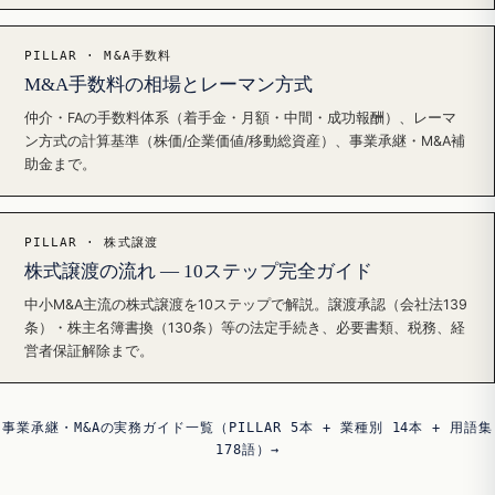
PILLAR · M&A手数料
M&A手数料の相場とレーマン方式
仲介・FAの手数料体系（着手金・月額・中間・成功報酬）、レーマ
ン方式の計算基準（株価/企業価値/移動総資産）、事業承継・M&A補
助金まで。
PILLAR · 株式譲渡
株式譲渡の流れ — 10ステップ完全ガイド
中小M&A主流の株式譲渡を10ステップで解説。譲渡承認（会社法139
条）・株主名簿書換（130条）等の法定手続き、必要書類、税務、経
営者保証解除まで。
事業承継・M&Aの実務ガイド一覧（PILLAR 5本 + 業種別 14本 + 用語集
178語）→