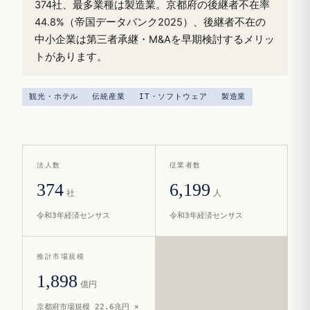
374社、最多業種は製造業。京都府の後継者不在率
44.8%（帝国データバンク2025）、後継者不在の
中小企業は第三者承継・M&Aを早期検討するメリッ
トがあります。
観光・ホテル
伝統産業
IT・ソフトウェア
製造業
法人数
従業者数
374
6,199
社
人
令和3年経済センサス
令和3年経済センサス
推計市場規模
1,898
億円
京都府市場規模 22.6兆円 ×