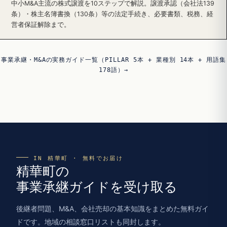
中小M&A主流の株式譲渡を10ステップで解説。譲渡承認（会社法139
条）・株主名簿書換（130条）等の法定手続き、必要書類、税務、経
営者保証解除まで。
事業承継・M&Aの実務ガイド一覧（PILLAR 5本 + 業種別 14本 + 用語集
178語）→
IN 精華町 · 無料でお届け
精華町の
事業承継ガイドを受け取る
後継者問題、M&A、会社売却の基本知識をまとめた無料ガイ
ドです。地域の相談窓口リストも同封します。