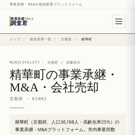
事業承継・M&Aの地域密着プラットフォーム
事業承継
M&A
調査君
トップ
/
都道府県一覧
/
京都府
/
精華町
MUNICIPALITY ·
京都府
/ 近畿地方
精華町の事業承継・
M&A・会社売却
京都府 · KINKI
精華町（京都府、人口36,198人・高齢化率25%）の
事業承継・M&Aプラットフォーム。市内事業所数