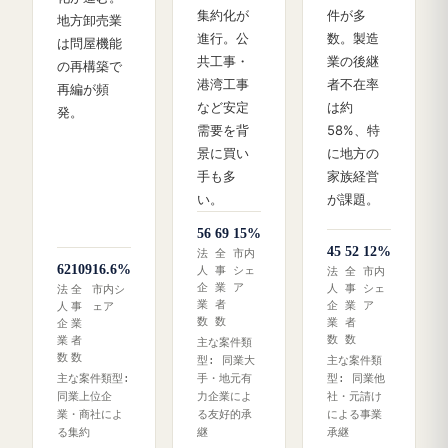
集約化が
件が多
地方卸売業
進行。公
数。製造
は問屋機能
共工事・
業の後継
の再構築で
港湾工事
者不在率
再編が頻
など安定
は約
発。
需要を背
58%、特
景に買い
に地方の
手も多
家族経営
い。
が課題。
56
69
15%
45
52
12%
法
全
市内
62
109
16.6%
人
事
シェ
法
全
市内
企
業
ア
人
事
シェ
法
全
市内シ
業
者
企
業
ア
人
事
ェア
数
数
業
者
企
業
数
数
業
者
主な案件類
数
数
型: 同業大
主な案件類
主な案件類型:
手・地元有
型: 同業他
同業上位企
力企業によ
社・元請け
業・商社によ
る友好的承
による事業
る集約
継
承継