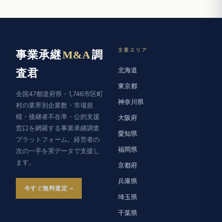
主要エリア
事業承継
M&A
調
北海道
査君
東京都
全国47都道府県・1,746市区町
神奈川県
村の業界別企業数・市場規
模・後継者不在率・公的支援
大阪府
窓口を網羅する事業承継調査
愛知県
プラットフォーム。経営者の
福岡県
次の一手を実データで支援し
ます。
京都府
兵庫県
今すぐ無料査定
埼玉県
千葉県