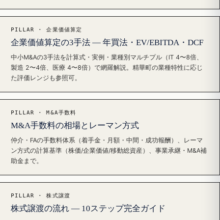
PILLAR · 企業価値算定
企業価値算定の3手法 — 年買法・EV/EBITDA・DCF
中小M&Aの3手法を計算式・実例・業種別マルチプル（IT 4〜8倍、
製造 2〜4倍、医療 4〜8倍）で網羅解説。精華町の業種特性に応じ
た評価レンジも参照可。
PILLAR · M&A手数料
M&A手数料の相場とレーマン方式
仲介・FAの手数料体系（着手金・月額・中間・成功報酬）、レーマ
ン方式の計算基準（株価/企業価値/移動総資産）、事業承継・M&A補
助金まで。
PILLAR · 株式譲渡
株式譲渡の流れ — 10ステップ完全ガイド