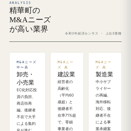
ANALYSIS
精華町の
M&Aニーズ
が高い業界
令和3年経済センサス · 上位3業種
M&Aニーズ
M&Aニー
M&Aニー
中〜高
ズ 高
ズ 高
卸売・
建設業
製造業
小売業
経営者の
中小サプ
高齢化
ライヤー
EC化対応投
（平均60
の再編、
資の負担、
歳超）と
海外移転
商店街再
後継者不
対応、後
編、後継者
在率71%超
継者不在
不在で大手
で、零細
による事
による集約
事業者の
業承継案
化が進む。