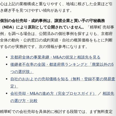
心は上記の業種構成と重なりやすく、地域に根ざした企業ほど引
き継ぎ手を見つけやすい傾向があります。
個別の会社売却・成約事例は、譲渡企業と買い手の守秘義務
（NDA）により原則として公開されていません。
「精華町 売却事
例」を調べる場合は、公開済みの個社事例を探すよりも、京都府
全体の動向・公的窓口の成約実績・自社の概算価格をもとに判断
するのが実務的です。次の情報が参考になります。
京都府全体の事業承継・M&Aの状況と相談先を見る
後継者不在率の全国・都道府県ランキングと「廃業以外の5
つの選択肢」
自社のおおよその売却価格を知る（無料・登録不要の簡易査
定）
会社売却・M&Aの進め方（完全プロセスガイド）
／
相談先
の選び方・比較
精華町での会社売却を具体的に検討する段階では、まず無料査定