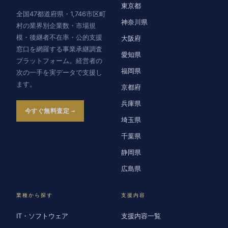
東京都
全国47都道府県・1,746市区町
神奈川県
村の業界別企業数・市場規
模・後継者不在率・公的支援
大阪府
窓口を網羅する事業承継調査
愛知県
プラットフォーム。経営者の
福岡県
次の一手を実データで支援し
ます。
京都府
兵庫県
今すぐ無料査定
埼玉県
千葉県
静岡県
広島県
業種から探す
支援内容
IT・ソフトウェア
支援内容一覧