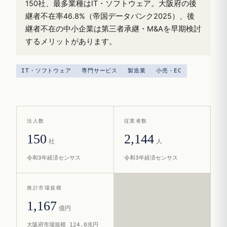
150社、最多業種はIT・ソフトウェア。大阪府の後
継者不在率46.8%（帝国データバンク2025）、後
継者不在の中小企業は第三者承継・M&Aを早期検討
するメリットがあります。
IT・ソフトウェア
専門サービス
製造業
小売・EC
法人数
従業者数
150
2,144
社
人
令和3年経済センサス
令和3年経済センサス
推計市場規模
1,167
億円
大阪府市場規模 124.0兆円