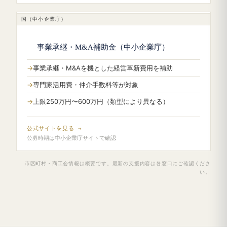
国（中小企業庁）
事業承継・M&A補助金（中小企業庁）
事業承継・M&Aを機とした経営革新費用を補助
専門家活用費・仲介手数料等が対象
上限250万円〜600万円（類型により異なる）
公式サイトを見る →
公募時期は中小企業庁サイトで確認
市区町村・商工会情報は概要です。最新の支援内容は各窓口にご確認くださ
い。