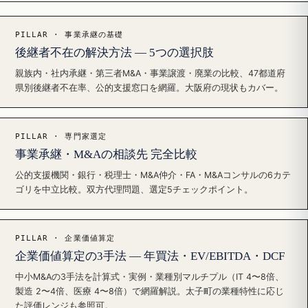
PILLAR · 事業承継の基礎
後継者不在の解決方法 — 5つの選択肢
親族内・社内承継・第三者M&A・事業譲渡・廃業の比較、47都道府
県別後継者不在率、公的支援窓口を網羅。大阪府の現状もカバー。
PILLAR · 専門家選定
事業承継・M&Aの相談先 完全比較
公的支援機関・銀行・税理士・M&A仲介・FA・M&Aコンサルの6カテ
ゴリを中立比較。双方代理問題、選定5チェックポイント。
PILLAR · 企業価値算定
企業価値算定の3手法 — 年買法・EV/EBITDA・DCF
中小M&Aの3手法を計算式・実例・業種別マルチプル（IT 4〜8倍、
製造 2〜4倍、医療 4〜8倍）で網羅解説。太子町の業種特性に応じ
た評価レンジも参照可。