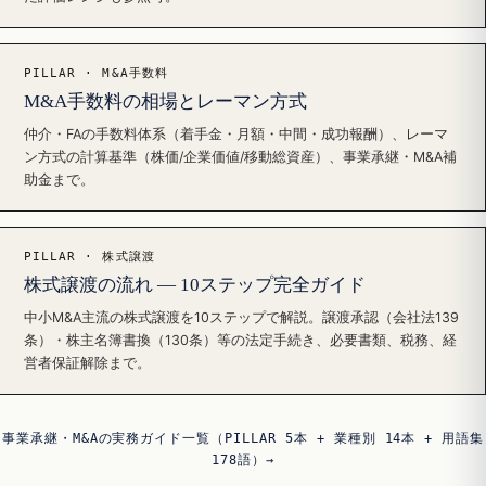
PILLAR · M&A手数料
M&A手数料の相場とレーマン方式
仲介・FAの手数料体系（着手金・月額・中間・成功報酬）、レーマ
ン方式の計算基準（株価/企業価値/移動総資産）、事業承継・M&A補
助金まで。
PILLAR · 株式譲渡
株式譲渡の流れ — 10ステップ完全ガイド
中小M&A主流の株式譲渡を10ステップで解説。譲渡承認（会社法139
条）・株主名簿書換（130条）等の法定手続き、必要書類、税務、経
営者保証解除まで。
事業承継・M&Aの実務ガイド一覧（PILLAR 5本 + 業種別 14本 + 用語集
178語）→