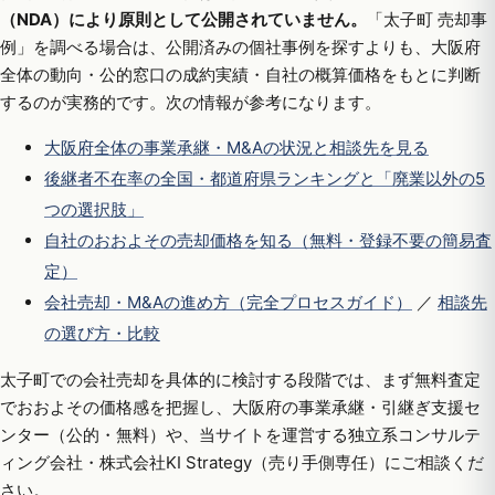
（NDA）により原則として公開されていません。
「太子町 売却事
例」を調べる場合は、公開済みの個社事例を探すよりも、大阪府
全体の動向・公的窓口の成約実績・自社の概算価格をもとに判断
するのが実務的です。次の情報が参考になります。
大阪府全体の事業承継・M&Aの状況と相談先を見る
後継者不在率の全国・都道府県ランキングと「廃業以外の5
つの選択肢」
自社のおおよその売却価格を知る（無料・登録不要の簡易査
定）
会社売却・M&Aの進め方（完全プロセスガイド）
／
相談先
の選び方・比較
太子町での会社売却を具体的に検討する段階では、まず無料査定
でおおよその価格感を把握し、大阪府の事業承継・引継ぎ支援セ
ンター（公的・無料）や、当サイトを運営する独立系コンサルテ
ィング会社・株式会社KI Strategy（売り手側専任）にご相談くだ
さい。