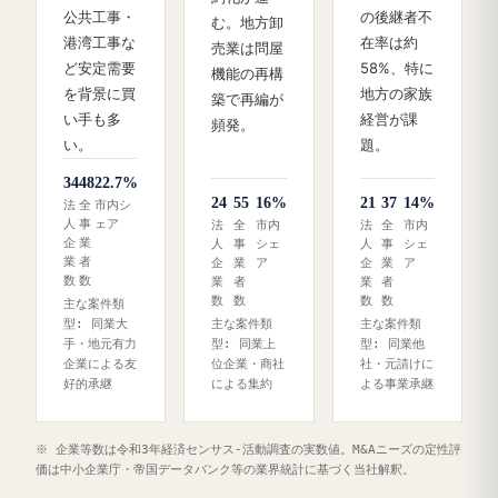
公共工事・
の後継者不
む。地方卸
港湾工事な
在率は約
売業は問屋
ど安定需要
58%、特に
機能の再構
を背景に買
地方の家族
築で再編が
い手も多
経営が課
頻発。
い。
題。
34
48
22.7%
24
55
16%
21
37
14%
法
全
市内シ
人
事
ェア
法
全
市内
法
全
市内
企
業
人
事
シェ
人
事
シェ
業
者
企
業
ア
企
業
ア
数
数
業
者
業
者
数
数
数
数
主な案件類
型: 同業大
主な案件類
主な案件類
手・地元有力
型: 同業上
型: 同業他
企業による友
位企業・商社
社・元請けに
好的承継
による集約
よる事業承継
※ 企業等数は令和3年経済センサス‐活動調査の実数値。M&Aニーズの定性評
価は中小企業庁・帝国データバンク等の業界統計に基づく当社解釈。