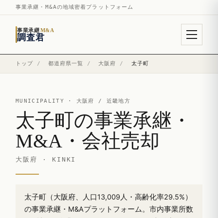
事業承継・M&Aの地域密着プラットフォーム
事業承継
M&A
調査君
トップ
/
都道府県一覧
/
大阪府
/
太子町
MUNICIPALITY ·
大阪府
/ 近畿地方
太子町の事業承継・
M&A・会社売却
大阪府 · KINKI
太子町（大阪府、人口13,009人・高齢化率29.5%）
の事業承継・M&Aプラットフォーム。市内事業所数