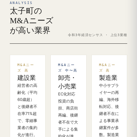
ANALYSIS
太子町の
M&Aニーズ
が高い業界
令和3年経済センサス · 上位3業種
M&Aニー
M&Aニー
M&Aニー
ズ 高
ズ 中〜高
ズ 高
建設業
卸売・
製造業
経営者の高
小売業
中小サプラ
齢化（平均
イヤーの再
EC化対応
60歳超）
編、海外移
投資の負
と後継者不
転対応、後
担、商店街
在率71%超
継者不在に
再編、後継
で、零細事
よる事業承
者不在で大
業者の集約
継案件が多
手による集
化が進行。
数。製造業
約化が進