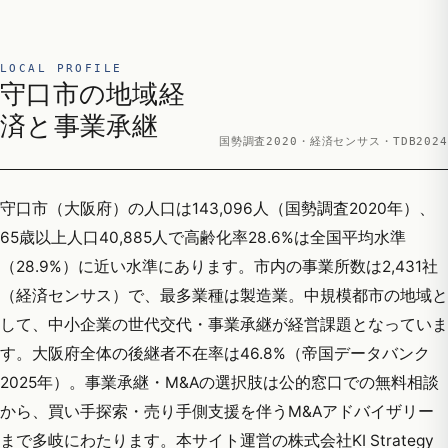
LOCAL PROFILE
守口市の地域経
済と事業承継
国勢調査2020・経済センサス・TDB2024
守口市（大阪府）の人口は143,096人（国勢調査2020年）、
65歳以上人口40,885人で高齢化率28.6%は全国平均水準
（28.9%）に近い水準にあります。市内の事業所数は2,431社
（経済センサス）で、最多業種は製造業。中規模都市の地域と
して、中小企業の世代交代・事業承継が経営課題となっていま
す。大阪府全体の後継者不在率は46.8%（帝国データバンク
2025年）。事業承継・M&Aの選択肢は公的窓口での無料相談
から、買い手探索・売り手側支援を伴うM&Aアドバイザリー
まで多岐にわたります。本サイト運営の株式会社KI Strategy