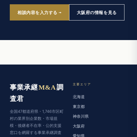
相談内容を入力する
大阪府の情報を見る
主要エリア
事業承継
M&A
調
北海道
査君
東京都
全国47都道府県・1,746市区町
神奈川県
村の業界別企業数・市場規
模・後継者不在率・公的支援
大阪府
窓口を網羅する事業承継調査
愛知県