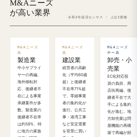
M&Aニーズ
が高い業界
令和3年経済センサス · 上位3業種
M&Aニーズ
M&Aニーズ
M&Aニーズ
高
高
中〜高
製造業
建設業
卸売・小
中小サプライ
経営者の高齢
売業
ヤーの再編、
化（平均60歳
EC化対応投
海外移転対
超）と後継者
資の負担、商
応、後継者不
不在率71%超
店街再編、後
在による事業
で、零細事業
継者不在で大
承継案件が多
者の集約化が
手による集約
数。製造業の
進行。公共工
化が進む。地
後継者不在率
事・港湾工事
方卸売業は問
は約58%、特
など安定需要
屋機能の再構
に地方の家族
を背景に買い
築で再編が頻