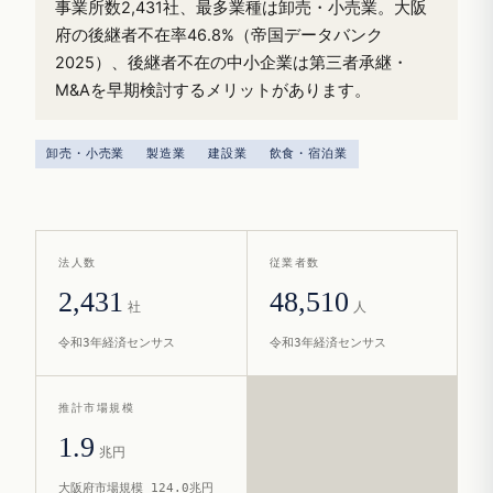
事業所数2,431社、最多業種は卸売・小売業。大阪
府の後継者不在率46.8%（帝国データバンク
2025）、後継者不在の中小企業は第三者承継・
M&Aを早期検討するメリットがあります。
卸売・小売業
製造業
建設業
飲食・宿泊業
法人数
従業者数
2,431
48,510
社
人
令和3年経済センサス
令和3年経済センサス
推計市場規模
1.9
兆円
大阪府市場規模 124.0兆円