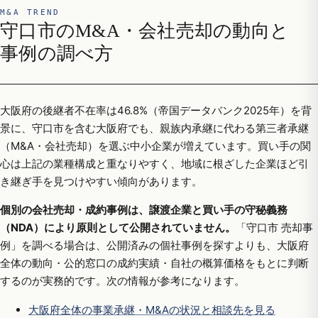
M&A TREND
守口市のM&A・会社売却の動向と
事例の調べ方
大阪府の後継者不在率は46.8%（帝国データバンク2025年）を背
景に、守口市を含む大阪府でも、親族内承継に代わる第三者承継
（M&A・会社売却）を選ぶ中小企業が増えています。買い手の関
心は上記の業種構成と重なりやすく、地域に根ざした企業ほど引
き継ぎ手を見つけやすい傾向があります。
個別の会社売却・成約事例は、譲渡企業と買い手の守秘義務
（NDA）により原則として公開されていません。
「守口市 売却事
例」を調べる場合は、公開済みの個社事例を探すよりも、大阪府
全体の動向・公的窓口の成約実績・自社の概算価格をもとに判断
するのが実務的です。次の情報が参考になります。
大阪府全体の事業承継・M&Aの状況と相談先を見る