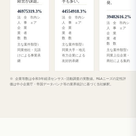
経営が課題。
手も多い。
発。
469
753
19.3%
445
549
18.3%
394
826
16.2%
法
全
市内シ
法
全
市内シ
人
事
ェア
人
事
ェア
法
全
市内シ
企
業
企
業
人
事
ェア
業
者
業
者
企
業
数
数
数
数
業
者
数
数
主な案件類型:
主な案件類型:
同業他社・元請
同業大手・地元
主な案件類型:
けによる事業承
有力企業による
同業上位企業・
継
友好的承継
商社による集約
※ 企業等数は令和3年経済センサス‐活動調査の実数値。M&Aニーズの定性評
価は中小企業庁・帝国データバンク等の業界統計に基づく当社解釈。