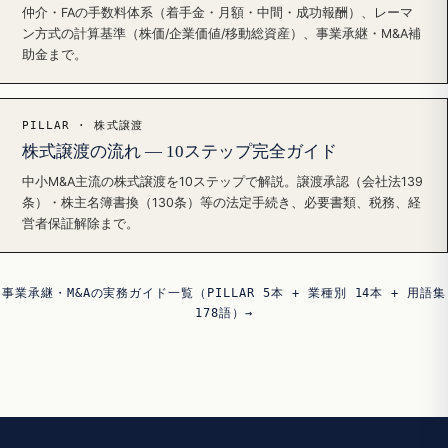
仲介・FAの手数料体系（着手金・月額・中間・成功報酬）、レーマ
ン方式の計算基準（株価/企業価値/移動総資産）、事業承継・M&A補
助金まで。
PILLAR · 株式譲渡
株式譲渡の流れ — 10ステップ完全ガイド
中小M&A主流の株式譲渡を10ステップで解説。譲渡承認（会社法139
条）・株主名簿書換（130条）等の法定手続き、必要書類、税務、経
営者保証解除まで。
事業承継・M&Aの実務ガイド一覧（PILLAR 5本 + 業種別 14本 + 用語集
178語）→