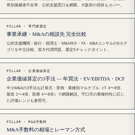
県別後継者不在率、公的支援窓口を網羅。大阪府の現状もカバー。
PILLAR · 専門家選定
事業承継・M&Aの相談先 完全比較
公的支援機関・銀行・税理士・M&A仲介・FA・M&Aコンサルの6カテ
ゴリを中立比較。双方代理問題、選定5チェックポイント。
PILLAR · 企業価値算定
企業価値算定の3手法 — 年買法・EV/EBITDA・DCF
中小M&Aの3手法を計算式・実例・業種別マルチプル（IT 4〜8倍、
製造 2〜4倍、医療 4〜8倍）で網羅解説。守口市の業種特性に応じ
た評価レンジも参照可。
PILLAR · M&A手数料
M&A手数料の相場とレーマン方式