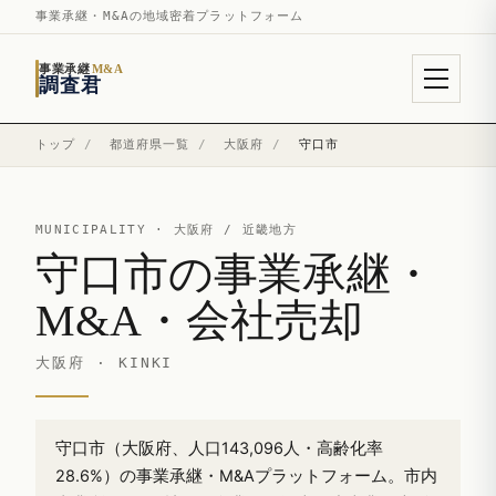
事業承継・M&Aの地域密着プラットフォーム
事業承継
M&A
調査君
トップ
/
都道府県一覧
/
大阪府
/
守口市
MUNICIPALITY ·
大阪府
/ 近畿地方
守口市の事業承継・
M&A・会社売却
大阪府 · KINKI
守口市（大阪府、人口143,096人・高齢化率
28.6%）の事業承継・M&Aプラットフォーム。市内