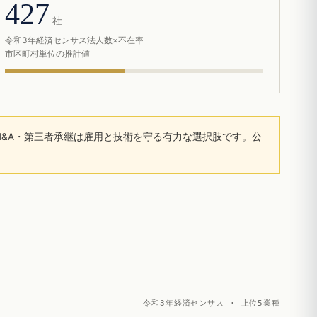
427
社
令和3年経済センサス法人数×不在率
市区町村単位の推計値
&A・第三者承継は雇用と技術を守る有力な選択肢です。公
令和3年経済センサス · 上位5業種