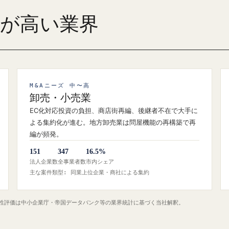
ズが高い業界
M&Aニーズ 中〜高
卸売・小売業
EC化対応投資の負担、商店街再編、後継者不在で大手に
よる集約化が進む。地方卸売業は問屋機能の再構築で再
編が頻発。
151
347
16.5%
法人企業数
全事業者数
市内シェア
主な案件類型: 同業上位企業・商社による集約
定性評価は中小企業庁・帝国データバンク等の業界統計に基づく当社解釈。