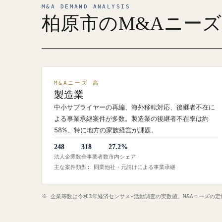
M&A DEMAND ANALYSIS
柏原市のM&Aニー
M&Aニーズ 高
製造業
中小サプライヤーの再編、海外移転対応、後継者不在に
よる事業承継案件が多数。製造業の後継者不在率は約
58%、特に地方の家族経営が課題。
248
318
27.2%
法人企業数
全事業者数
市内シェア
主な案件類型: 同業他社・元請けによる事業承継
※ 企業等数は令和3年経済センサス‐活動調査の実数値。M&Aニーズの