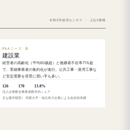
令和3年経済センサス · 上位3業種
M&Aニーズ 高
建設業
経営者の高齢化（平均60歳超）と後継者不在率71%超
で、零細事業者の集約化が進行。公共工事・港湾工事な
ど安定需要を背景に買い手も多い。
126
170
13.8%
法人企業数
全事業者数
市内シェア
主な案件類型: 同業大手・地元有力企業による友好的承継