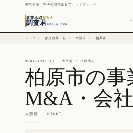
事業承継・M&Aの地域密着プラットフォーム
事業承継
M&A
ト
調査君
CHOSA-KUN
トップ
/
都道府県一覧
/
大阪府
/
柏原市
MUNICIPALITY ·
大阪府
/ 近畿地方
柏原市の事
M&A・会
大阪府 · KINKI