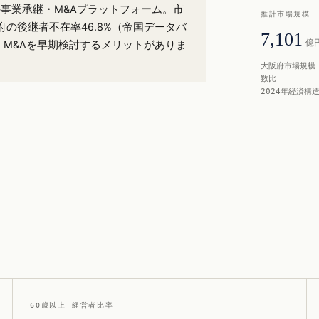
）の事業承継・M&Aプラットフォーム。市
推計市場規模
の後継者不在率46.8%（帝国データバ
7,101
億
・M&Aを早期検討するメリットがありま
大阪府市場規模 
数比
2024年経済構
60歳以上 経営者比率