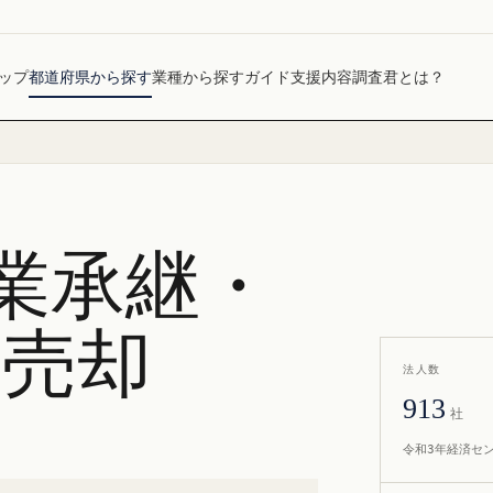
ップ
都道府県から探す
業種から探す
ガイド
支援内容
調査君とは？
業承継・
社売却
法人数
913
社
令和3年経済セ