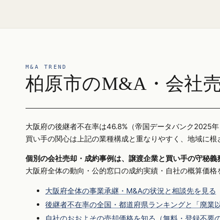
M&A TREND
柏原市のM&A・会社
大阪府の後継者不在率は46.8%（帝国データバンク20
買い手の関心は上記の業種構成と重なりやすく、地域に根
個別の会社売却・成約事例は、譲渡企業と買い手の守秘義
大阪府全体の動向・公的窓口の成約実績・自社の概算価格
大阪府全体の事業承継・M&Aの状況と相談先を見る
後継者不在率の全国・都道府県ランキングと「廃業以
自社のおおよその売却価格を知る（無料・登録不要