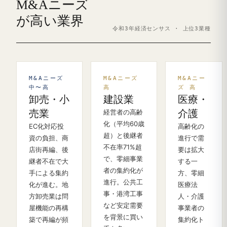
M&Aニーズ
が高い業界
令和3年経済センサス · 上位3業種
M&Aニーズ
M&Aニーズ
M&Aニー
中〜高
高
ズ 高
卸売・小
建設業
医療・
売業
経営者の高齢
介護
化（平均60歳
EC化対応投
高齢化の
超）と後継者
資の負担、商
進行で需
不在率71%超
店街再編、後
要は拡大
で、零細事業
継者不在で大
する一
者の集約化が
手による集約
方、零細
進行。公共工
化が進む。地
医療法
事・港湾工事
方卸売業は問
人・介護
など安定需要
屋機能の再構
事業者の
を背景に買い
築で再編が頻
集約化ト