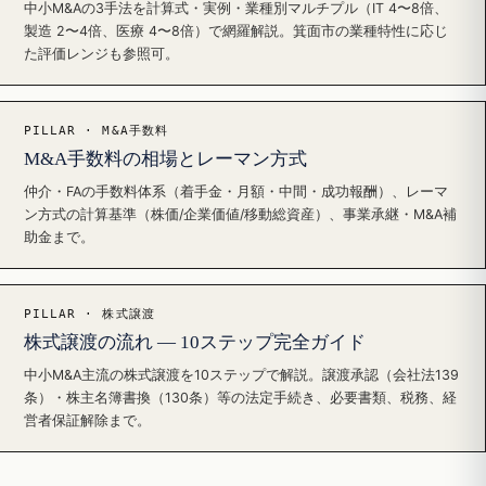
中小M&Aの3手法を計算式・実例・業種別マルチプル（IT 4〜8倍、
製造 2〜4倍、医療 4〜8倍）で網羅解説。箕面市の業種特性に応じ
た評価レンジも参照可。
PILLAR · M&A手数料
M&A手数料の相場とレーマン方式
仲介・FAの手数料体系（着手金・月額・中間・成功報酬）、レーマ
ン方式の計算基準（株価/企業価値/移動総資産）、事業承継・M&A補
助金まで。
PILLAR · 株式譲渡
株式譲渡の流れ — 10ステップ完全ガイド
中小M&A主流の株式譲渡を10ステップで解説。譲渡承認（会社法139
条）・株主名簿書換（130条）等の法定手続き、必要書類、税務、経
営者保証解除まで。