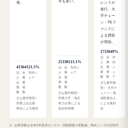
手も多い。
発。
レンドが
進行。大
手チェー
ン・PEフ
ァンドに
よる買収
が増加。
173
364
9%
法
全
市
253
301
13.1%
人
事
内
413
641
21.5%
企
業
シ
法
全
市内シ
業
者
ェ
人
事
ェア
法
全
市内シ
数
数
ア
企
業
人
事
ェア
業
者
企
業
主な案件類
数
数
業
者
型: 大手チ
数
数
主な案件類型:
ェーン・地
主な案件類型:
同業大手・地元
域医療法人
同業上位企業・
有力企業による
による集約
商社による集約
友好的承継
化
※ 企業等数は令和3年経済センサス‐活動調査の実数値。M&Aニーズの定性評