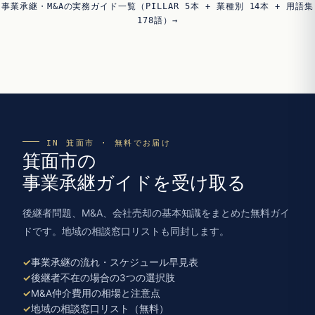
事業承継・M&Aの実務ガイド一覧（PILLAR 5本 + 業種別 14本 + 用語集
178語）→
IN 箕面市 · 無料でお届け
箕面市の
事業承継ガイドを受け取る
後継者問題、M&A、会社売却の基本知識をまとめた無料ガイ
ドです。地域の相談窓口リストも同封します。
事業承継の流れ・スケジュール早見表
後継者不在の場合の3つの選択肢
M&A仲介費用の相場と注意点
地域の相談窓口リスト（無料）