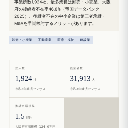
事業所数1,924社、最多業種は卸売・小売業。大阪
府の後継者不在率46.8%（帝国データバンク
2025）、後継者不在の中小企業は第三者承継・
M&Aを早期検討するメリットがあります。
卸売・小売業
不動産業
医療・福祉
建設業
法人数
従業者数
1,924
31,913
社
人
令和3年経済センサス
令和3年経済センサス
推計市場規模
1.5
兆円
大阪府市場規模 124.0兆円