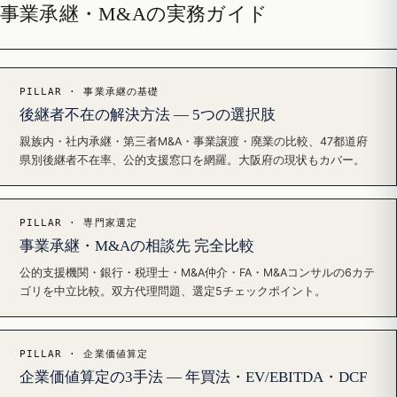
事業承継・M&Aの実務ガイド
PILLAR · 事業承継の基礎
後継者不在の解決方法 — 5つの選択肢
親族内・社内承継・第三者M&A・事業譲渡・廃業の比較、47都道府
県別後継者不在率、公的支援窓口を網羅。大阪府の現状もカバー。
PILLAR · 専門家選定
事業承継・M&Aの相談先 完全比較
公的支援機関・銀行・税理士・M&A仲介・FA・M&Aコンサルの6カテ
ゴリを中立比較。双方代理問題、選定5チェックポイント。
PILLAR · 企業価値算定
企業価値算定の3手法 — 年買法・EV/EBITDA・DCF