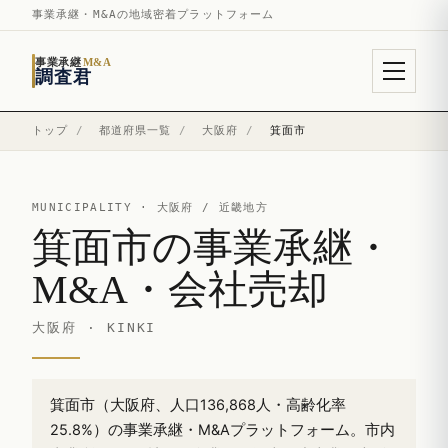
事業承継・M&Aの地域密着プラットフォーム
事業承継
M&A
調査君
トップ
/
都道府県一覧
/
大阪府
/
箕面市
MUNICIPALITY ·
大阪府
/ 近畿地方
箕面市の事業承継・
M&A・会社売却
大阪府 · KINKI
箕面市（大阪府、人口136,868人・高齢化率
25.8%）の事業承継・M&Aプラットフォーム。市内