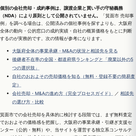
個別の会社売却・成約事例は、譲渡企業と買い手の守秘義務
（NDA）により原則として公開されていません。
「箕面市 売却事
例」を調べる場合は、公開済みの個社事例を探すよりも、大阪府
全体の動向・公的窓口の成約実績・自社の概算価格をもとに判断
するのが実務的です。次の情報が参考になります。
大阪府全体の事業承継・M&Aの状況と相談先を見る
後継者不在率の全国・都道府県ランキングと「廃業以外の5
つの選択肢」
自社のおおよその売却価格を知る（無料・登録不要の簡易査
定）
会社売却・M&Aの進め方（完全プロセスガイド）
／
相談先
の選び方・比較
箕面市での会社売却を具体的に検討する段階では、まず無料査定
でおおよその価格感を把握し、大阪府の事業承継・引継ぎ支援セ
ンター（公的・無料）や、当サイトを運営する独立系コンサルテ