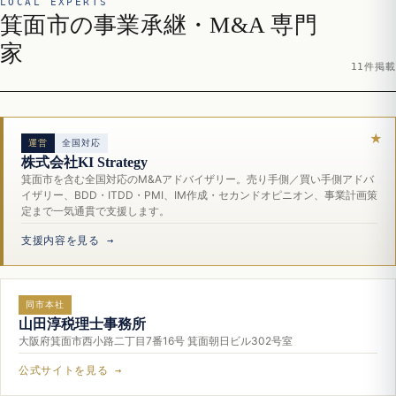
LOCAL EXPERTS
箕面市の事業承継・M&A 専門
家
11件掲載
運営
全国対応
株式会社KI Strategy
箕面市を含む全国対応のM&Aアドバイザリー。売り手側／買い手側アドバ
イザリー、BDD・ITDD・PMI、IM作成・セカンドオピニオン、事業計画策
定まで一気通貫で支援します。
支援内容を見る →
同市本社
山田淳税理士事務所
大阪府箕面市西小路二丁目7番16号 箕面朝日ビル302号室
公式サイトを見る →