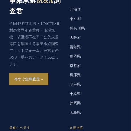
事業承継
M&A
調
北海道
査君
東京都
全国47都道府県・1,746市区町
神奈川県
村の業界別企業数・市場規
模・後継者不在率・公的支援
大阪府
窓口を網羅する事業承継調査
愛知県
プラットフォーム。経営者の
福岡県
次の一手を実データで支援し
ます。
京都府
兵庫県
今すぐ無料査定
埼玉県
千葉県
静岡県
広島県
業種から探す
支援内容