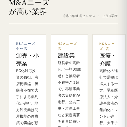
M&Aニーズ
が高い業界
令和3年経済センサス · 上位3業種
M&Aニーズ
M&Aニーズ
M&Aニー
中〜高
高
ズ 高
卸売・小
建設業
医療・
売業
経営者の高齢
介護
化（平均60歳
EC化対応投
高齢化の進
超）と後継者
資の負担、商
行で需要は
不在率71%超
店街再編、後
拡大する一
で、零細事業
継者不在で大
方、零細医
者の集約化が
手による集約
療法人・介
進行。公共工
化が進む。地
護事業者の
事・港湾工事
方卸売業は問
集約化トレ
など安定需要
屋機能の再構
ンドが進
を背景に買い
築で再編が頻
行。大手チ