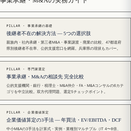
事業承継・M&Aの実務ガイド
PILLAR · 事業承継の基礎
後継者不在の解決方法 — 5つの選択肢
親族内・社内承継・第三者M&A・事業譲渡・廃業の比較、47都道府
県別後継者不在率、公的支援窓口を網羅。兵庫県の現状もカバー。
PILLAR · 専門家選定
事業承継・M&Aの相談先 完全比較
公的支援機関・銀行・税理士・M&A仲介・FA・M&Aコンサルの6カテ
ゴリを中立比較。双方代理問題、選定5チェックポイント。
PILLAR · 企業価値算定
企業価値算定の3手法 — 年買法・EV/EBITDA・DCF
中小M&Aの3手法を計算式・実例・業種別マルチプル（IT 4〜8倍、