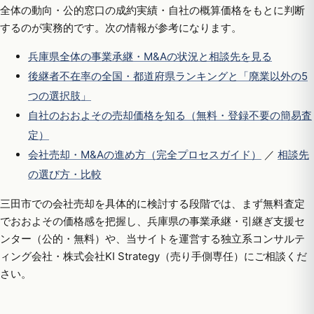
全体の動向・公的窓口の成約実績・自社の概算価格をもとに判断
するのが実務的です。次の情報が参考になります。
兵庫県全体の事業承継・M&Aの状況と相談先を見る
後継者不在率の全国・都道府県ランキングと「廃業以外の5
つの選択肢」
自社のおおよその売却価格を知る（無料・登録不要の簡易査
定）
会社売却・M&Aの進め方（完全プロセスガイド）
／
相談先
の選び方・比較
三田市での会社売却を具体的に検討する段階では、まず無料査定
でおおよその価格感を把握し、兵庫県の事業承継・引継ぎ支援セ
ンター（公的・無料）や、当サイトを運営する独立系コンサルテ
ィング会社・株式会社KI Strategy（売り手側専任）にご相談くだ
さい。