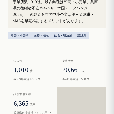
事業所数1,010社、最多業種は卸売・小売業。兵庫
県の後継者不在率47.2%（帝国データバンク
2025）、後継者不在の中小企業は第三者承継・
M&Aを早期検討するメリットがあります。
卸売・小売業
医療・福祉
飲食・宿泊業
建設業
法人数
従業者数
1,010
20,661
社
人
令和3年経済センサス
令和3年経済センサス
推計市場規模
6,365
億円
兵庫県市場規模 47.7兆円 ×