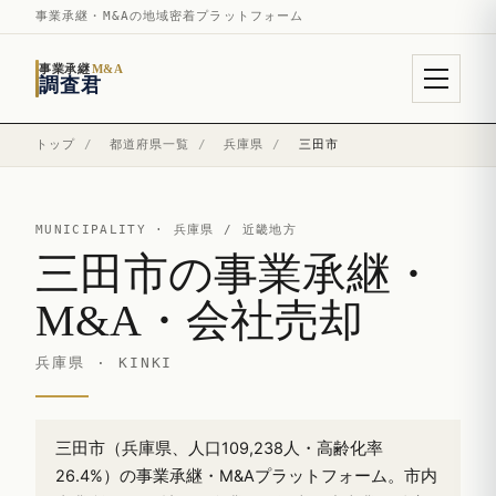
事業承継・M&Aの地域密着プラットフォーム
事業承継
M&A
調査君
トップ
/
都道府県一覧
/
兵庫県
/
三田市
MUNICIPALITY ·
兵庫県
/ 近畿地方
三田市の事業承継・
M&A・会社売却
兵庫県 · KINKI
三田市（兵庫県、人口109,238人・高齢化率
26.4%）の事業承継・M&Aプラットフォーム。市内