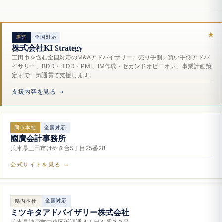
運営
全国対応
株式会社KI Strategy
三田市を含む全国対応のM&Aアドバイザリー。売り手側／買い手側アドバ
イザリー、BDD・ITDD・PMI、IM作成・セカンドオピニオン、事業計画策
定まで一気通貫で支援します。
支援内容を見る →
同市本社
全国対応
國廣会計事務所
兵庫県三田市けやき台5丁目25番28
公式サイトを見る →
全国対応
県内本社
ミツキタアドバイザリー株式会社
兵庫県神戸市中央区浜辺通４丁目１番２３号