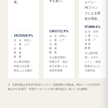
手も多い。
発。
ェーン・
PEファン
ドによる買
収が増加。
97
200
9.6%
130
157
12.9%
法
全
市内
191
359
18.9%
人
事
シェ
法
全
市内シ
企
業
ア
人
事
ェア
法
全
市内シ
業
者
企
業
人
事
ェア
数
数
業
者
企
業
数
数
業
者
主な案件類
数
数
主な案件類型:
型: 大手チ
主な案件類型:
同業大手・地元
ェーン・地域
同業上位企業・
有力企業による
医療法人によ
商社による集約
友好的承継
る集約化
※ 企業等数は令和3年経済センサス‐活動調査の実数値。M&Aニーズの定性評
価は中小企業庁・帝国データバンク等の業界統計に基づく当社解釈。