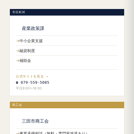
市区町村
産業政策課
中小企業支援
融資制度
補助金
公式サイトを見る →
☎ 079-559-5085
平日9:00〜16:30
商工会
三田市商工会
事業承継相談（無料・専門家派遣あり）