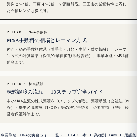
製造 2〜4倍、医療 4〜8倍）で網羅解説。三田市の業種特性に応じ
た評価レンジも参照可。
PILLAR · M&A手数料
M&A手数料の相場とレーマン方式
仲介・FAの手数料体系（着手金・月額・中間・成功報酬）、レーマ
ン方式の計算基準（株価/企業価値/移動総資産）、事業承継・M&A補
助金まで。
PILLAR · 株式譲渡
株式譲渡の流れ — 10ステップ完全ガイド
中小M&A主流の株式譲渡を10ステップで解説。譲渡承認（会社法139
条）・株主名簿書換（130条）等の法定手続き、必要書類、税務、経
営者保証解除まで。
事業承継・M&Aの実務ガイド一覧（PILLAR 5本 + 業種別 14本 + 用語集