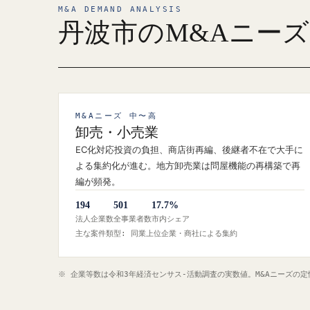
M&A DEMAND ANALYSIS
丹波市のM&Aニー
M&Aニーズ 中〜高
卸売・小売業
EC化対応投資の負担、商店街再編、後継者不在で大手に
よる集約化が進む。地方卸売業は問屋機能の再構築で再
編が頻発。
194
501
17.7%
法人企業数
全事業者数
市内シェア
主な案件類型: 同業上位企業・商社による集約
※ 企業等数は令和3年経済センサス‐活動調査の実数値。M&Aニーズの