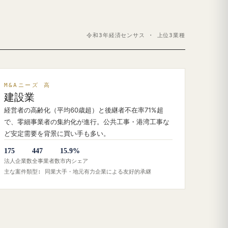
令和3年経済センサス · 上位3業種
M&Aニーズ 高
建設業
経営者の高齢化（平均60歳超）と後継者不在率71%超
で、零細事業者の集約化が進行。公共工事・港湾工事な
ど安定需要を背景に買い手も多い。
175
447
15.9%
法人企業数
全事業者数
市内シェア
主な案件類型: 同業大手・地元有力企業による友好的承継