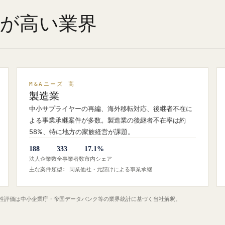
ズが高い業界
M&Aニーズ 高
製造業
中小サプライヤーの再編、海外移転対応、後継者不在に
よる事業承継案件が多数。製造業の後継者不在率は約
58%、特に地方の家族経営が課題。
188
333
17.1%
法人企業数
全事業者数
市内シェア
主な案件類型: 同業他社・元請けによる事業承継
定性評価は中小企業庁・帝国データバンク等の業界統計に基づく当社解釈。