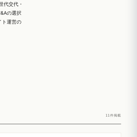
世代交代・
&Aの選択
イト運営の
11件掲載