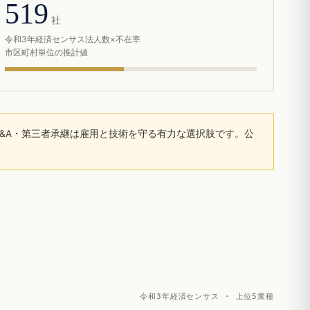
519
社
令和3年経済センサス法人数×不在率
市区町村単位の推計値
&A・第三者承継は雇用と技術を守る有力な選択肢です。公
令和3年経済センサス · 上位5業種