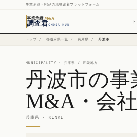
事業承継・M&Aの地域密着プラットフォーム
事業承継
M&A
ト
調査君
CHOSA-KUN
トップ
/
都道府県一覧
/
兵庫県
/
丹波市
MUNICIPALITY ·
兵庫県
/ 近畿地方
丹波市の事
M&A・会
兵庫県 · KINKI