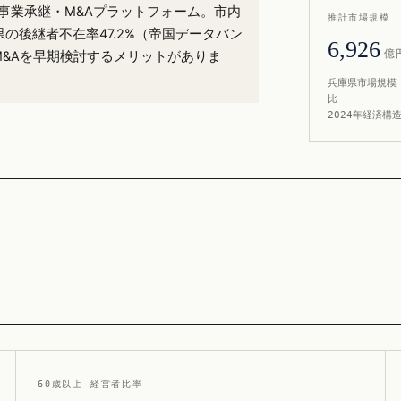
）の事業承継・M&Aプラットフォーム。市内
推計市場規模
県の後継者不在率47.2%（帝国データバン
6,926
億
M&Aを早期検討するメリットがありま
兵庫県市場規模 
比
2024年経済構
60歳以上 経営者比率