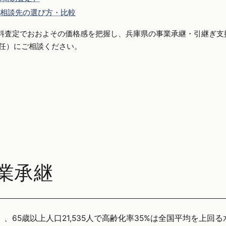
相談先の選び方・比較
料査定でおおよその価格感を把握し、兵庫県の事業承継・引継ぎ支
側専任）にご相談ください。
業承継
年）、65歳以上人口21,535人で高齢化率35%は全国平均を上回