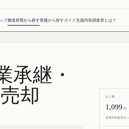
ップ
都道府県から探す
業種から探す
ガイド
支援内容
調査君とは？
業承継・
社売却
法人数
1,099
社
令和3年経済セ