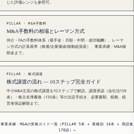
じた評価レンジも参照可。
PILLAR · M&A手数料
M&A手数料の相場とレーマン方式
仲介・FAの手数料体系（着手金・月額・中間・成功報酬）、レーマ
ン方式の計算基準（株価/企業価値/移動総資産）、事業承継・M&A補
助金まで。
PILLAR · 株式譲渡
株式譲渡の流れ — 10ステップ完全ガイド
中小M&A主流の株式譲渡を10ステップで解説。譲渡承認（会社法139
条）・株主名簿書換（130条）等の法定手続き、必要書類、税務、経
営者保証解除まで。
事業承継・M&Aの実務ガイド一覧（PILLAR 5本 + 業種別 14本 + 用語集
178語）→