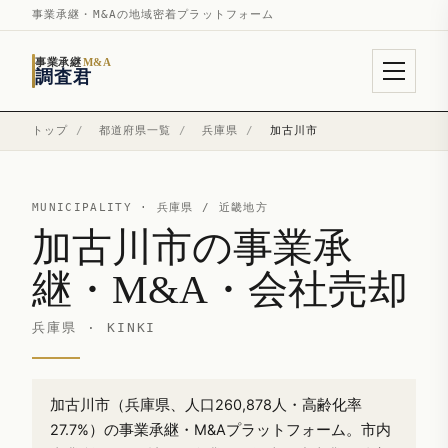
事業承継・M&Aの地域密着プラットフォーム
事業承継
M&A
調査君
トップ
/
都道府県一覧
/
兵庫県
/
加古川市
MUNICIPALITY ·
兵庫県
/ 近畿地方
加古川市の事業承
継・M&A・会社売却
兵庫県 · KINKI
加古川市（兵庫県、人口260,878人・高齢化率
27.7%）の事業承継・M&Aプラットフォーム。市内