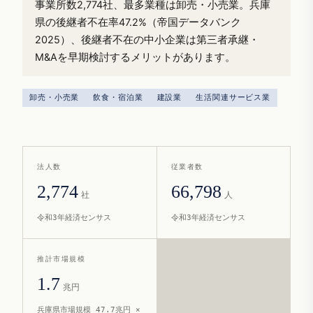
事業所数2,774社、最多業種は卸売・小売業。兵庫
県の後継者不在率47.2%（帝国データバンク
2025）、後継者不在の中小企業は第三者承継・
M&Aを早期検討するメリットがあります。
卸売・小売業
飲食・宿泊業
建設業
生活関連サービス業
法人数
従業者数
2,774
66,798
社
人
令和3年経済センサス
令和3年経済センサス
推計市場規模
1.7
兆円
兵庫県市場規模 47.7兆円 ×