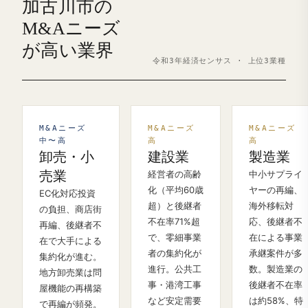
加古川市の
M&Aニーズ
が高い業界
令和3年経済センサス · 上位3業種
M&Aニーズ
M&Aニーズ
M&Aニーズ
中〜高
高
高
卸売・小
建設業
製造業
売業
経営者の高齢
中小サプライ
化（平均60歳
ヤーの再編、
EC化対応投資
超）と後継者
海外移転対
の負担、商店街
不在率71%超
応、後継者不
再編、後継者不
で、零細事業
在による事業
在で大手による
者の集約化が
承継案件が多
集約化が進む。
進行。公共工
数。製造業の
地方卸売業は問
事・港湾工事
後継者不在率
屋機能の再構築
など安定需要
は約58%、特
で再編が頻発。