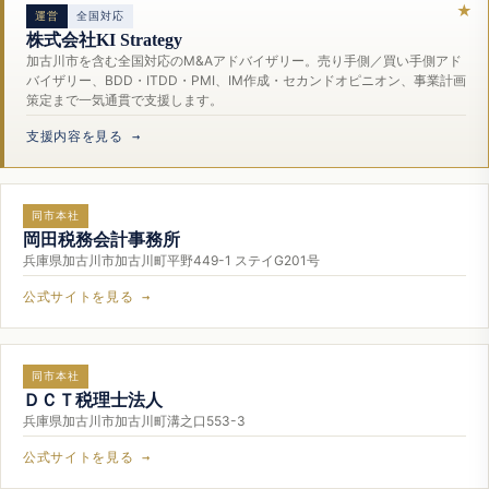
運営
全国対応
株式会社KI Strategy
加古川市を含む全国対応のM&Aアドバイザリー。売り手側／買い手側アド
バイザリー、BDD・ITDD・PMI、IM作成・セカンドオピニオン、事業計画
策定まで一気通貫で支援します。
支援内容を見る →
同市本社
岡田税務会計事務所
兵庫県加古川市加古川町平野449-1 ステイG201号
公式サイトを見る →
同市本社
ＤＣＴ税理士法人
兵庫県加古川市加古川町溝之口553-3
公式サイトを見る →