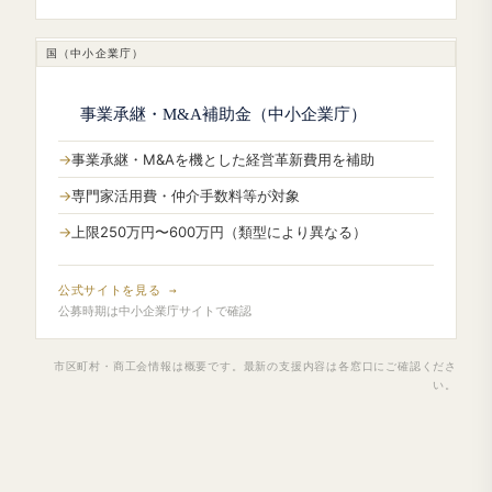
国（中小企業庁）
事業承継・M&A補助金（中小企業庁）
事業承継・M&Aを機とした経営革新費用を補助
専門家活用費・仲介手数料等が対象
上限250万円〜600万円（類型により異なる）
公式サイトを見る →
公募時期は中小企業庁サイトで確認
市区町村・商工会情報は概要です。最新の支援内容は各窓口にご確認くださ
い。