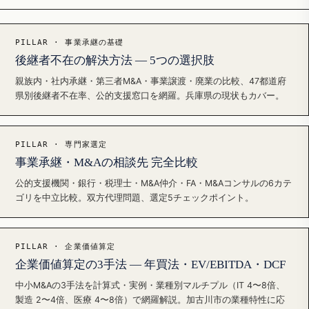
PILLAR · 事業承継の基礎
後継者不在の解決方法 — 5つの選択肢
親族内・社内承継・第三者M&A・事業譲渡・廃業の比較、47都道府
県別後継者不在率、公的支援窓口を網羅。兵庫県の現状もカバー。
PILLAR · 専門家選定
事業承継・M&Aの相談先 完全比較
公的支援機関・銀行・税理士・M&A仲介・FA・M&Aコンサルの6カテ
ゴリを中立比較。双方代理問題、選定5チェックポイント。
PILLAR · 企業価値算定
企業価値算定の3手法 — 年買法・EV/EBITDA・DCF
中小M&Aの3手法を計算式・実例・業種別マルチプル（IT 4〜8倍、
製造 2〜4倍、医療 4〜8倍）で網羅解説。加古川市の業種特性に応