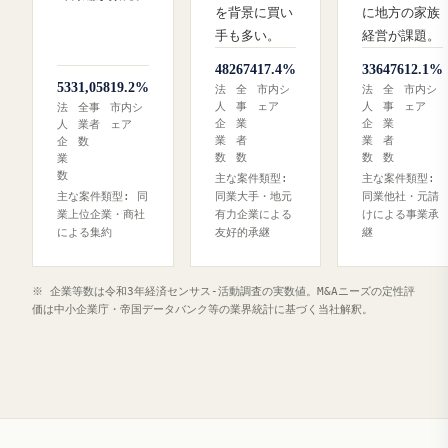
を背景に買い
に地方の家族
手も多い。
経営が課題。
482
674
17.4%
336
476
12.1%
533
1,058
19.2%
法
全
市内シ
法
全
市内シ
人
事
ェア
人
事
ェア
法
全事
市内シ
企
業
企
業
人
業者
ェア
業
者
業
者
企
数
数
数
数
数
業
数
主な案件類型:
主な案件類型:
主な案件類型: 同
同業大手・地元
同業他社・元請
業上位企業・商社
有力企業による
けによる事業承
による集約
友好的承継
継
※ 企業等数は令和3年経済センサス‐活動調査の実数値。M&Aニーズの定性評
価は中小企業庁・帝国データバンク等の業界統計に基づく当社解釈。