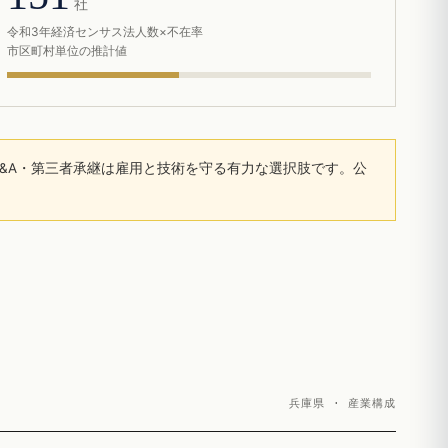
社
令和3年経済センサス法人数×不在率
市区町村単位の推計値
&A・第三者承継は雇用と技術を守る有力な選択肢です。公
兵庫県 · 産業構成