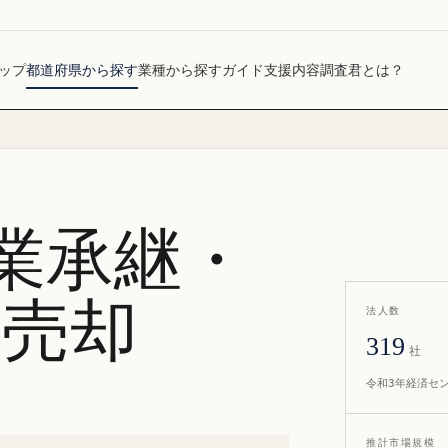
ップ
都道府県から探す
業種から探す
ガイド
支援内容
調査君とは？
業承継・
社売却
法人数
319
社
令和3年経済セ
推計市場規模