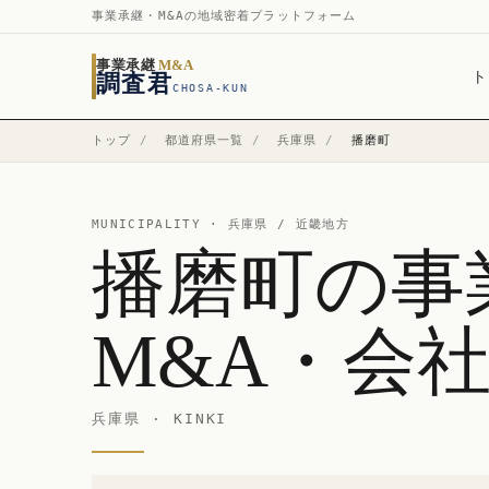
事業承継・M&Aの地域密着プラットフォーム
事業承継
M&A
ト
調査君
CHOSA-KUN
トップ
/
都道府県一覧
/
兵庫県
/
播磨町
MUNICIPALITY ·
兵庫県
/ 近畿地方
播磨町の事
M&A・会
兵庫県 · KINKI