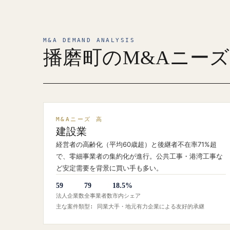
M&A DEMAND ANALYSIS
播磨町のM&Aニー
M&Aニーズ 高
建設業
経営者の高齢化（平均60歳超）と後継者不在率71%超
で、零細事業者の集約化が進行。公共工事・港湾工事な
ど安定需要を背景に買い手も多い。
59
79
18.5%
法人企業数
全事業者数
市内シェア
主な案件類型: 同業大手・地元有力企業による友好的承継