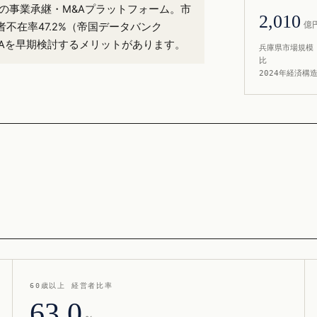
%）の事業承継・M&Aプラットフォーム。市
2,010
億
不在率47.2%（帝国データバンク
&Aを早期検討するメリットがあります。
兵庫県市場規模 
比
2024年経済構
60歳以上 経営者比率
63.0