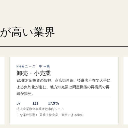
ズが高い業界
M&Aニーズ 中〜高
卸売・小売業
EC化対応投資の負担、商店街再編、後継者不在で大手に
よる集約化が進む。地方卸売業は問屋機能の再構築で再
編が頻発。
57
121
17.9%
法人企業数
全事業者数
市内シェア
主な案件類型: 同業上位企業・商社による集約