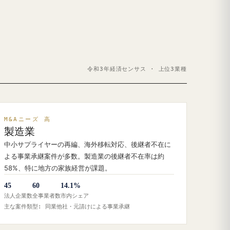
令和3年経済センサス · 上位3業種
M&Aニーズ 高
製造業
中小サプライヤーの再編、海外移転対応、後継者不在に
よる事業承継案件が多数。製造業の後継者不在率は約
58%、特に地方の家族経営が課題。
45
60
14.1%
法人企業数
全事業者数
市内シェア
主な案件類型: 同業他社・元請けによる事業承継