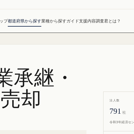
ップ
都道府県から探す
業種から探す
ガイド
支援内容
調査君とは？
業承継・
社売却
法人数
791
社
令和3年経済セ