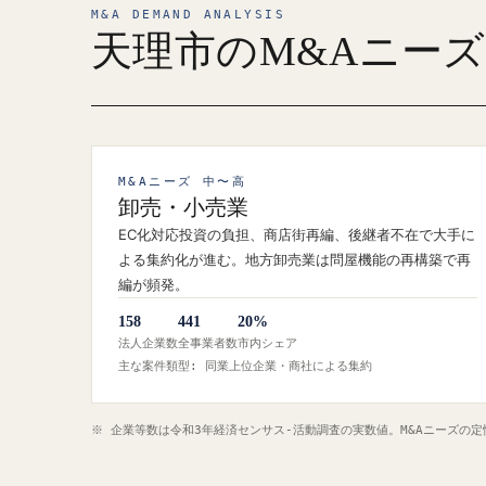
M&A DEMAND ANALYSIS
天理市のM&Aニー
M&Aニーズ 中〜高
卸売・小売業
EC化対応投資の負担、商店街再編、後継者不在で大手に
よる集約化が進む。地方卸売業は問屋機能の再構築で再
編が頻発。
158
441
20%
法人企業数
全事業者数
市内シェア
主な案件類型: 同業上位企業・商社による集約
※ 企業等数は令和3年経済センサス‐活動調査の実数値。M&Aニーズの