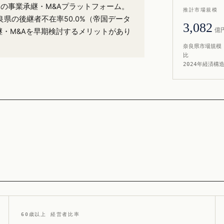
%）の事業承継・M&Aプラットフォーム。
推計市場規模
県の後継者不在率50.0%（帝国データ
3,082
億
継・M&Aを早期検討するメリットがあり
奈良県市場規模 
比
2024年経済構
60歳以上 経営者比率