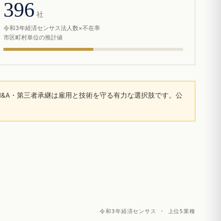
396
社
令和3年経済センサス法人数×不在率
市区町村単位の推計値
&A・第三者承継は雇用と技術を守る有力な選択肢です。公
令和3年経済センサス · 上位5業種