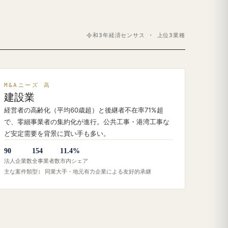
令和3年経済センサス · 上位3業種
M&Aニーズ 高
建設業
経営者の高齢化（平均60歳超）と後継者不在率71%超
で、零細事業者の集約化が進行。公共工事・港湾工事な
ど安定需要を背景に買い手も多い。
90
154
11.4%
法人企業数
全事業者数
市内シェア
主な案件類型: 同業大手・地元有力企業による友好的承継