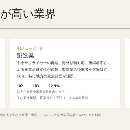
ズが高い業界
M&Aニーズ 高
製造業
中小サプライヤーの再編、海外移転対応、後継者不在に
よる事業承継案件が多数。製造業の後継者不在率は約
58%、特に地方の家族経営が課題。
102
183
12.9%
法人企業数
全事業者数
市内シェア
主な案件類型: 同業他社・元請けによる事業承継
定性評価は中小企業庁・帝国データバンク等の業界統計に基づく当社解釈。