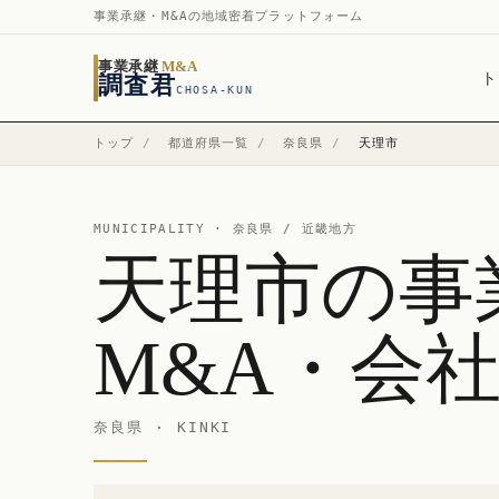
事業承継・M&Aの地域密着プラットフォーム
事業承継
M&A
ト
調査君
CHOSA-KUN
トップ
/
都道府県一覧
/
奈良県
/
天理市
MUNICIPALITY ·
奈良県
/ 近畿地方
天理市の事
M&A・会
奈良県 · KINKI