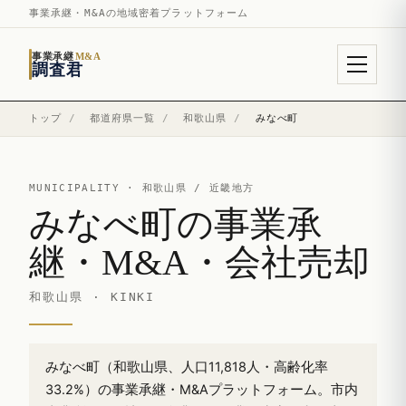
事業承継・M&Aの地域密着プラットフォーム
事業承継
M&A
調査君
トップ
/
都道府県一覧
/
和歌山県
/
みなべ町
MUNICIPALITY ·
和歌山県
/ 近畿地方
みなべ町の事業承
継・M&A・会社売却
和歌山県 · KINKI
みなべ町（和歌山県、人口11,818人・高齢化率
33.2%）の事業承継・M&Aプラットフォーム。市内