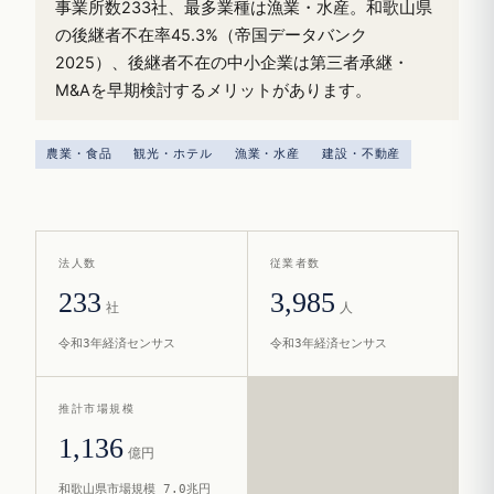
事業所数233社、最多業種は漁業・水産。和歌山県
の後継者不在率45.3%（帝国データバンク
2025）、後継者不在の中小企業は第三者承継・
M&Aを早期検討するメリットがあります。
農業・食品
観光・ホテル
漁業・水産
建設・不動産
法人数
従業者数
233
3,985
社
人
令和3年経済センサス
令和3年経済センサス
推計市場規模
1,136
億円
和歌山県市場規模 7.0兆円