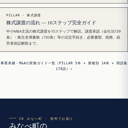
PILLAR · 株式譲渡
株式譲渡の流れ — 10ステップ完全ガイド
中小M&A主流の株式譲渡を10ステップで解説。譲渡承認（会社法139
条）・株主名簿書換（130条）等の法定手続き、必要書類、税務、経
営者保証解除まで。
事業承継・M&Aの実務ガイド一覧（PILLAR 5本 + 業種別 14本 + 用語集
178語）→
IN みなべ町 · 無料でお届け
みなべ町の