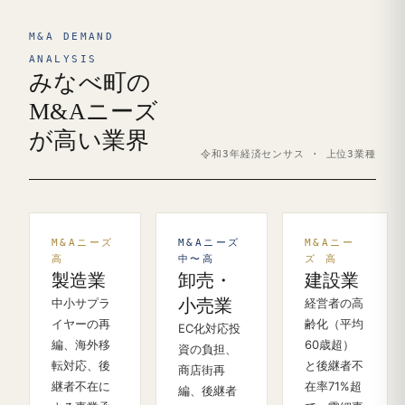
M&A DEMAND
ANALYSIS
みなべ町の
M&Aニーズ
が高い業界
令和3年経済センサス · 上位3業種
M&Aニーズ
M&Aニーズ
M&Aニー
高
中〜高
ズ 高
製造業
卸売・
建設業
中小サプラ
小売業
経営者の高
イヤーの再
齢化（平均
EC化対応投
編、海外移
60歳超）
資の負担、
転対応、後
と後継者不
商店街再
継者不在に
在率71%超
編、後継者