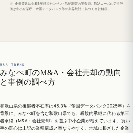
※ 企業等数は令和3年経済センサス‐活動調査の実数値。M&Aニーズの定性評
価は中小企業庁・帝国データバンク等の業界統計に基づく当社解釈。
M&A TREND
みなべ町のM&A・会社売却の動向
と事例の調べ方
和歌山県の後継者不在率は45.3%（帝国データバンク2025年）を
背景に、みなべ町を含む和歌山県でも、親族内承継に代わる第三
者承継（M&A・会社売却）を選ぶ中小企業が増えています。買い
手の関心は上記の業種構成と重なりやすく、地域に根ざした企業