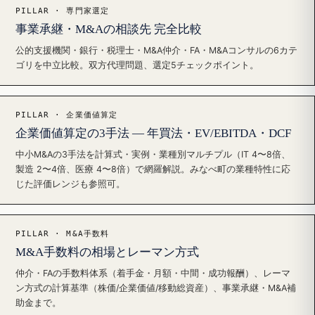
PILLAR · 専門家選定
事業承継・M&Aの相談先 完全比較
公的支援機関・銀行・税理士・M&A仲介・FA・M&Aコンサルの6カテ
ゴリを中立比較。双方代理問題、選定5チェックポイント。
PILLAR · 企業価値算定
企業価値算定の3手法 — 年買法・EV/EBITDA・DCF
中小M&Aの3手法を計算式・実例・業種別マルチプル（IT 4〜8倍、
製造 2〜4倍、医療 4〜8倍）で網羅解説。みなべ町の業種特性に応
じた評価レンジも参照可。
PILLAR · M&A手数料
M&A手数料の相場とレーマン方式
仲介・FAの手数料体系（着手金・月額・中間・成功報酬）、レーマ
ン方式の計算基準（株価/企業価値/移動総資産）、事業承継・M&A補
助金まで。