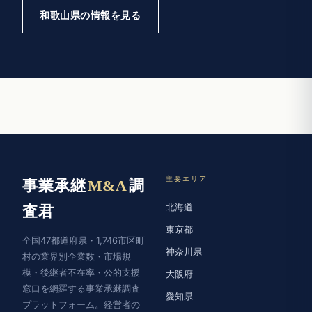
和歌山県の情報を見る
主要エリア
事業承継
M&A
調
北海道
査君
東京都
全国47都道府県・1,746市区町
神奈川県
村の業界別企業数・市場規
模・後継者不在率・公的支援
大阪府
窓口を網羅する事業承継調査
愛知県
プラットフォーム。経営者の