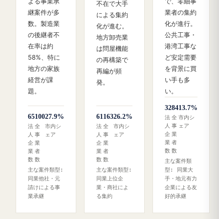
よる事業承
で、零細事
不在で大手
継案件が多
業者の集約
による集約
数。製造業
化が進行。
化が進む。
の後継者不
公共工事・
地方卸売業
在率は約
港湾工事な
は問屋機能
58%、特に
ど安定需要
の再構築で
地方の家族
を背景に買
再編が頻
経営が課
い手も多
発。
題。
い。
32
84
13.7%
65
100
27.9%
61
163
26.2%
法
全
市内シ
人
事
ェア
法
全
市内シ
法
全
市内シ
企
業
人
事
ェア
人
事
ェア
業
者
企
業
企
業
数
数
業
者
業
者
数
数
数
数
主な案件類
主な案件類型:
主な案件類型:
型: 同業大
同業他社・元
同業上位企
手・地元有力
請けによる事
業・商社によ
企業による友
業承継
る集約
好的承継