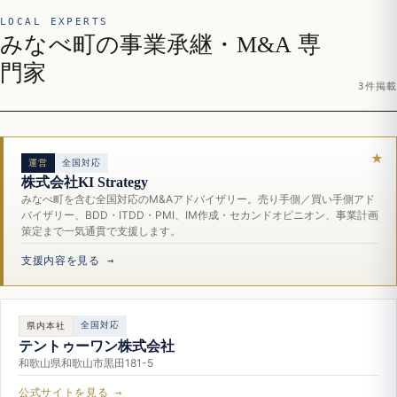
LOCAL EXPERTS
みなべ町の事業承継・M&A 専
門家
3件掲載
運営
全国対応
株式会社KI Strategy
みなべ町を含む全国対応のM&Aアドバイザリー。売り手側／買い手側アド
バイザリー、BDD・ITDD・PMI、IM作成・セカンドオピニオン、事業計画
策定まで一気通貫で支援します。
支援内容を見る →
全国対応
県内本社
テントゥーワン株式会社
和歌山県和歌山市黒田181-5
公式サイトを見る →