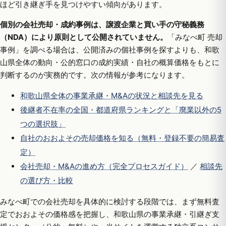
ほど引き継ぎ手を見つけやすい傾向があります。
個別の会社売却・成約事例は、譲渡企業と買い手の守秘義務
（NDA）により原則として公開されていません。
「みなべ町 売却
事例」を調べる場合は、公開済みの個社事例を探すよりも、和歌
山県全体の動向・公的窓口の成約実績・自社の概算価格をもとに
判断するのが実務的です。次の情報が参考になります。
和歌山県全体の事業承継・M&Aの状況と相談先を見る
後継者不在率の全国・都道府県ランキングと「廃業以外の5
つの選択肢」
自社のおおよその売却価格を知る（無料・登録不要の簡易査
定）
会社売却・M&Aの進め方（完全プロセスガイド）
／
相談先
の選び方・比較
みなべ町での会社売却を具体的に検討する段階では、まず無料査
定でおおよその価格感を把握し、和歌山県の事業承継・引継ぎ支