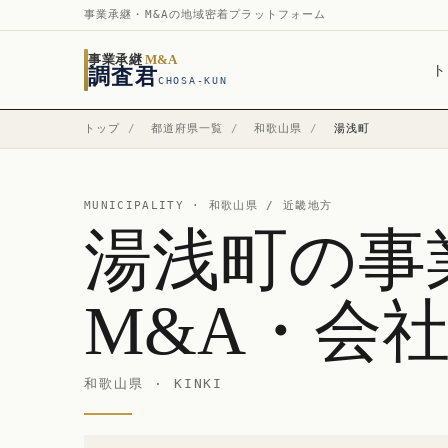
事業承継・M&Aの地域密着プラットフォーム
事業承継
M&A
ト
調査君
CHOSA-KUN
トップ
/
都道府県一覧
/
和歌山県
/
湯浅町
MUNICIPALITY ·
和歌山県
/ 近畿地方
湯浅町の事
M&A・会
和歌山県 · KINKI