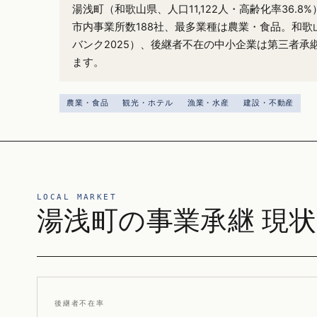
湯浅町（和歌山県、人口11,122人・高齢化率36.
市内事業所数188社、最多業種は農業・食品。和歌山
バンク2025）、後継者不在の中小企業は第三者承
ます。
農業・食品
観光・ホテル
漁業・水産
建設・不動産
LOCAL MARKET
湯浅町の事業承継 現状
後継者不在率