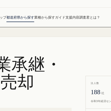
ップ
都道府県から探す
業種から探す
ガイド
支援内容
調査君とは？
業承継・
社売却
法人数
188
社
令和3年経済セ