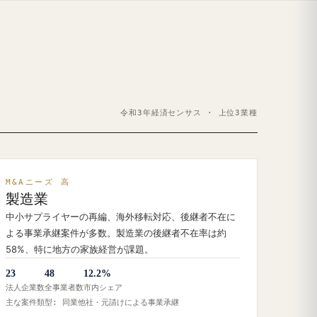
令和3年経済センサス · 上位3業種
M&Aニーズ 高
製造業
中小サプライヤーの再編、海外移転対応、後継者不在に
よる事業承継案件が多数。製造業の後継者不在率は約
58%、特に地方の家族経営が課題。
23
48
12.2%
法人企業数
全事業者数
市内シェア
主な案件類型: 同業他社・元請けによる事業承継