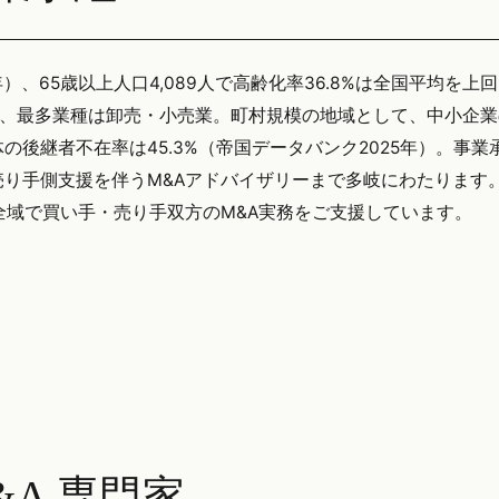
年）、65歳以上人口4,089人で高齢化率36.8%は全国平均を上
で、最多業種は卸売・小売業。町村規模の地域として、中小企
後継者不在率は45.3%（帝国データバンク2025年）。事業承
り手側支援を伴うM&Aアドバイザリーまで多岐にわたります
山県全域で買い手・売り手双方のM&A実務をご支援しています。
A 専門家