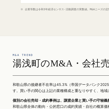
※ 企業等数は令和3年経済センサス‐活動調査の実数値。M&Aニーズの
M&A TREND
湯浅町のM&A・会社
和歌山県の後継者不在率は45.3%（帝国データバンク2
す。買い手の関心は上記の業種構成と重なりやすく、地域
個別の会社売却・成約事例は、譲渡企業と買い手の守秘義
和歌山県全体の動向・公的窓口の成約実績・自社の概算価