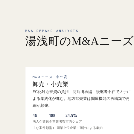
M&A DEMAND ANALYSIS
湯浅町のM&Aニー
M&Aニーズ 中〜高
卸売・小売業
EC化対応投資の負担、商店街再編、後継者不在で大手に
よる集約化が進む。地方卸売業は問屋機能の再構築で再
編が頻発。
46
188
24.5%
法人企業数
全事業者数
市内シェア
主な案件類型: 同業上位企業・商社による集約