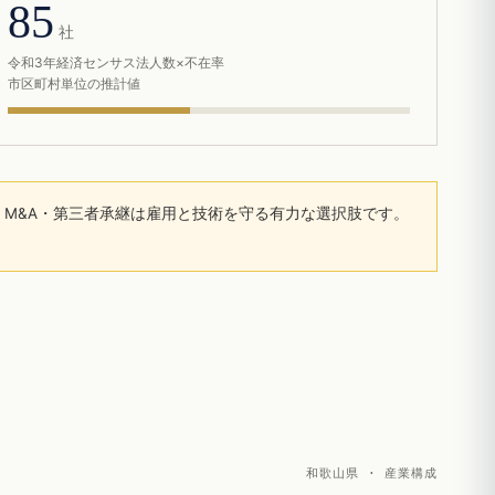
85
社
令和3年経済センサス法人数×不在率
市区町村単位の推計値
M&A・第三者承継は雇用と技術を守る有力な選択肢です。
和歌山県 · 産業構成