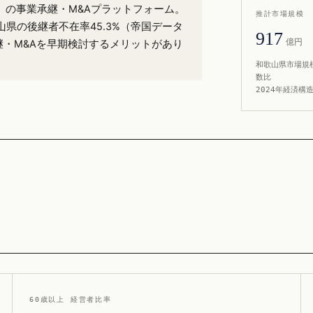
8%）の事業承継・M&Aプラットフォーム。
推計市場規模
県の後継者不在率45.3%（帝国データ
917
億円
継・M&Aを早期検討するメリットがあり
和歌山県市場規模
数比
2024年経済構
60歳以上 経営者比率