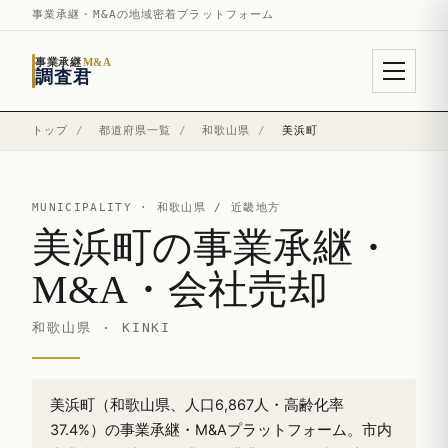
事業承継・M&Aの地域密着プラットフォーム
事業承継
M&A
調査君
トップ
/
都道府県一覧
/
和歌山県
/
美浜町
MUNICIPALITY ·
和歌山県
/ 近畿地方
美浜町の事業承継・
M&A・会社売却
和歌山県 · KINKI
美浜町（和歌山県、人口6,867人・高齢化率
37.4%）の事業承継・M&Aプラットフォーム。市内