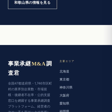
和歌山県の情報を見る
主要エリア
事業承継
M&A
調
北海道
査君
東京都
全国47都道府県・1,746市区町
神奈川県
村の業界別企業数・市場規
模・後継者不在率・公的支援
大阪府
窓口を網羅する事業承継調査
愛知県
プラットフォーム。経営者の
福岡県
次の一手を実データで支援し