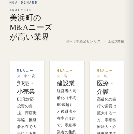
M&A DEMAND
ANALYSIS
美浜町の
M&Aニーズ
が高い業界
令和3年経済センサス · 上位3業種
M&Aニー
M&Aニー
M&Aニー
ズ 中〜高
ズ 高
ズ 高
卸売・
建設業
医療・
小売業
経営者の高
介護
齢化（平均
EC化対応
高齢化の進
60歳超）
投資の負
行で需要は
と後継者不
担、商店街
拡大する一
在率71%超
再編、後継
方、零細医
で、零細事
者不在で大
療法人・介
業者の集約
手による集
護事業者の