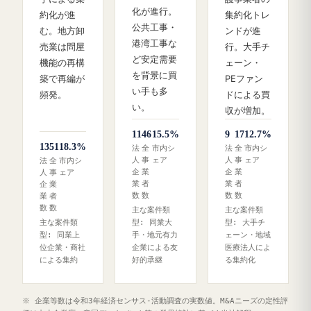
化が進行。
約化が進
集約化トレ
公共工事・
む。地方卸
ンドが進
港湾工事な
売業は問屋
行。大手チ
ど安定需要
機能の再構
ェーン・
を背景に買
築で再編が
PEファン
い手も多
頻発。
ドによる買
い。
収が増加。
11
46
15.5%
9
17
12.7%
13
51
18.3%
法
全
市内シ
法
全
市内シ
人
事
ェア
人
事
ェア
法
全
市内シ
企
業
企
業
人
事
ェア
業
者
業
者
企
業
数
数
数
数
業
者
数
数
主な案件類
主な案件類
主な案件類
型: 同業大
型: 大手チ
型: 同業上
手・地元有力
ェーン・地域
位企業・商社
企業による友
医療法人によ
による集約
好的承継
る集約化
※ 企業等数は令和3年経済センサス‐活動調査の実数値。M&Aニーズの定性評