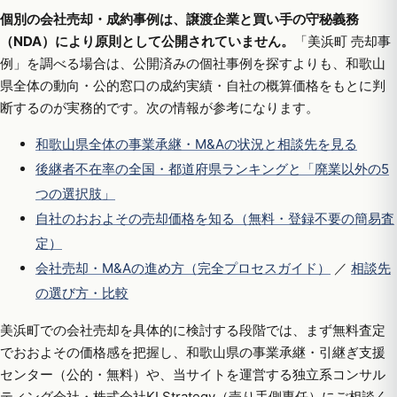
個別の会社売却・成約事例は、譲渡企業と買い手の守秘義務
（NDA）により原則として公開されていません。
「美浜町 売却事
例」を調べる場合は、公開済みの個社事例を探すよりも、和歌山
県全体の動向・公的窓口の成約実績・自社の概算価格をもとに判
断するのが実務的です。次の情報が参考になります。
和歌山県全体の事業承継・M&Aの状況と相談先を見る
後継者不在率の全国・都道府県ランキングと「廃業以外の5
つの選択肢」
自社のおおよその売却価格を知る（無料・登録不要の簡易査
定）
会社売却・M&Aの進め方（完全プロセスガイド）
／
相談先
の選び方・比較
美浜町での会社売却を具体的に検討する段階では、まず無料査定
でおおよその価格感を把握し、和歌山県の事業承継・引継ぎ支援
センター（公的・無料）や、当サイトを運営する独立系コンサル
ティング会社・株式会社KI Strategy（売り手側専任）にご相談く