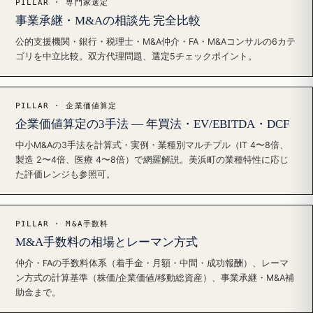
PILLAR · 専門家選定
事業承継・M&Aの相談先 完全比較
公的支援機関・銀行・税理士・M&A仲介・FA・M&Aコンサルの6カテ
ゴリを中立比較。双方代理問題、選定5チェックポイント。
PILLAR · 企業価値算定
企業価値算定の3手法 — 年買法・EV/EBITDA・DCF
中小M&Aの3手法を計算式・実例・業種別マルチプル（IT 4〜8倍、
製造 2〜4倍、医療 4〜8倍）で網羅解説。美浜町の業種特性に応じ
た評価レンジも参照可。
PILLAR · M&A手数料
M&A手数料の相場とレーマン方式
仲介・FAの手数料体系（着手金・月額・中間・成功報酬）、レーマ
ン方式の計算基準（株価/企業価値/移動総資産）、事業承継・M&A補
助金まで。