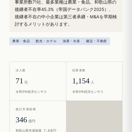
事業所数71社、最多業種は農業・食品。和歌山県の
後継者不在率45.3%（帝国データバンク2025）、
後継者不在の中小企業は第三者承継・M&Aを早期検
討するメリットがあります。
農業・食品
観光・ホテル
漁業・水産
建設・不動産
法人数
従業者数
71
1,154
社
人
令和3年経済センサス
令和3年経済センサス
推計市場規模
346
億円
和歌山県市場規模 7.0兆円