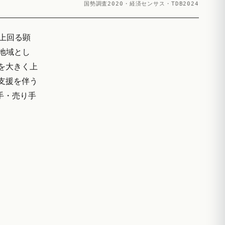
国勢調査2020・経済センサス・TDB2024
く上回る顕
地域とし
%を大きく上
支援を伴う
い手・売り手