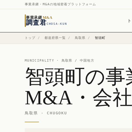
事業承継・M&Aの地域密着プラットフォーム
事業承継
M&A
ト
調査君
CHOSA-KUN
トップ
/
都道府県一覧
/
鳥取県
/
智頭町
MUNICIPALITY ·
鳥取県
/ 中国地方
智頭町の事
M&A・会
鳥取県 · CHUGOKU