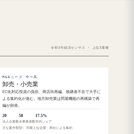
令和3年経済センサス · 上位3業種
M&Aニーズ 中〜高
卸売・小売業
EC化対応投資の負担、商店街再編、後継者不在で大手に
よる集約化が進む。地方卸売業は問屋機能の再構築で再
編が頻発。
20
58
17.5%
法人企業数
全事業者数
市内シェア
主な案件類型: 同業上位企業・商社による集約