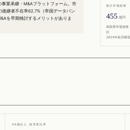
）の事業承継・M&Aプラットフォーム。市
推計市場規模
後継者不在率62.7%（帝国データバン
455
億円
M&Aを早期検討するメリットがありま
鳥取県市場規模 
比
2024年経済構
60歳以上 経営者比率