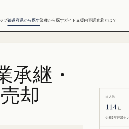
ップ
都道府県から探す
業種から探す
ガイド
支援内容
調査君とは？
業承継・
社売却
法人数
114
社
令和3年経済セ