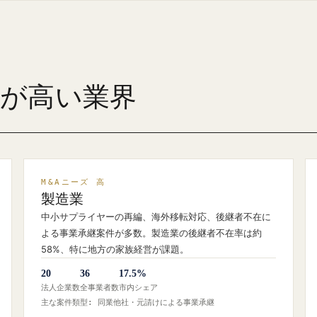
ズが高い業界
M&Aニーズ 高
製造業
中小サプライヤーの再編、海外移転対応、後継者不在に
よる事業承継案件が多数。製造業の後継者不在率は約
58%、特に地方の家族経営が課題。
20
36
17.5%
法人企業数
全事業者数
市内シェア
主な案件類型: 同業他社・元請けによる事業承継