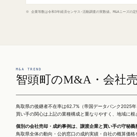
※ 企業等数は令和3年経済センサス‐活動調査の実数値。M&Aニーズの
M&A TREND
智頭町のM&A・会社
鳥取県の後継者不在率は62.7%（帝国データバンク20
買い手の関心は上記の業種構成と重なりやすく、地域に根
個別の会社売却・成約事例は、譲渡企業と買い手の守秘義
鳥取県全体の動向・公的窓口の成約実績・自社の概算価格