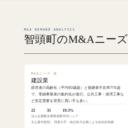
M&A DEMAND ANALYSIS
智頭町のM&Aニー
M&Aニーズ 高
建設業
経営者の高齢化（平均60歳超）と後継者不在率71%超
で、零細事業者の集約化が進行。公共工事・港湾工事な
ど安定需要を背景に買い手も多い。
22
35
19.3%
法人企業数
全事業者数
市内シェア
主な案件類型: 同業大手・地元有力企業による友好的承継