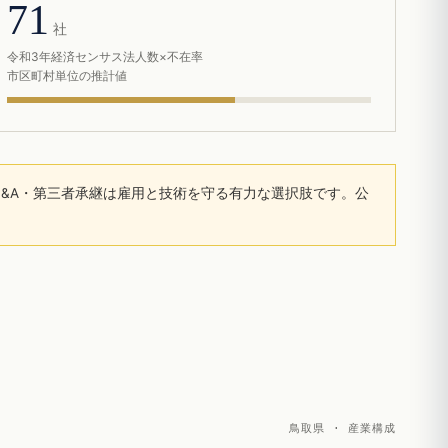
71
社
令和3年経済センサス法人数×不在率
市区町村単位の推計値
&A・第三者承継は雇用と技術を守る有力な選択肢です。公
鳥取県 · 産業構成