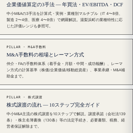
企業価値算定の3手法 — 年買法・EV/EBITDA・DCF
中小M&Aの3手法を計算式・実例・業種別マルチプル（IT 4〜8倍、
製造 2〜4倍、医療 4〜8倍）で網羅解説。湯梨浜町の業種特性に応
じた評価レンジも参照可。
PILLAR · M&A手数料
M&A手数料の相場とレーマン方式
仲介・FAの手数料体系（着手金・月額・中間・成功報酬）、レーマ
ン方式の計算基準（株価/企業価値/移動総資産）、事業承継・M&A補
助金まで。
PILLAR · 株式譲渡
株式譲渡の流れ — 10ステップ完全ガイド
中小M&A主流の株式譲渡を10ステップで解説。譲渡承認（会社法139
条）・株主名簿書換（130条）等の法定手続き、必要書類、税務、経
営者保証解除まで。