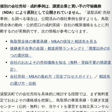
個別の会社売却・成約事例は、譲渡企業と買い手の守秘義務
（NDA）により原則として公開されていません。
「湯梨浜町 売却
事例」を調べる場合は、公開済みの個社事例を探すよりも、鳥取
県全体の動向・公的窓口の成約実績・自社の概算価格をもとに判
断するのが実務的です。次の情報が参考になります。
鳥取県全体の事業承継・M&Aの状況と相談先を見る
後継者不在率の全国・都道府県ランキングと「廃業以外の5
つの選択肢」
自社のおおよその売却価格を知る（無料・登録不要の簡易査
定）
会社売却・M&Aの進め方（完全プロセスガイド）
／
相談先
の選び方・比較
湯梨浜町での会社売却を具体的に検討する段階では、まず無料査
定でおおよその価格感を把握し、鳥取県の事業承継・引継ぎ支援
センター（公的・無料）や、当サイトを運営する独立系コンサル