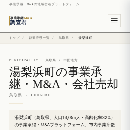
事業承継・M&Aの地域密着プラットフォーム
事業承継
M&A
調査君
トップ
/
都道府県一覧
/
鳥取県
/
湯梨浜町
MUNICIPALITY ·
鳥取県
/ 中国地方
湯梨浜町の事業承
継・M&A・会社売却
鳥取県 · CHUGOKU
湯梨浜町（鳥取県、人口16,055人・高齢化率32%）
の事業承継・M&Aプラットフォーム。市内事業所数