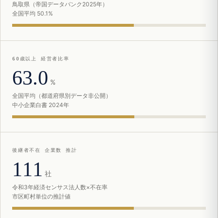
鳥取県（帝国データバンク2025年）
全国平均 50.1%
60歳以上 経営者比率
63.0
%
全国平均（都道府県別データ非公開）
中小企業白書 2024年
後継者不在 企業数 推計
111
社
令和3年経済センサス法人数×不在率
市区町村単位の推計値