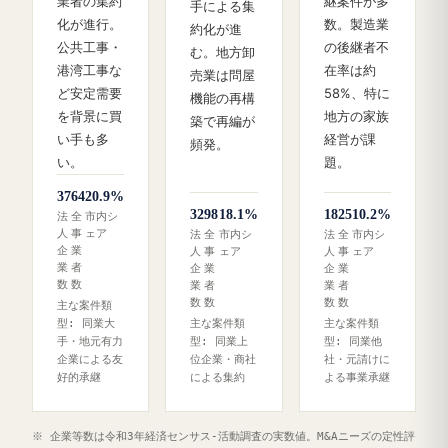
業者の集約
継案件が多
手による集
化が進行。
数。製造業
約化が進
公共工事・
の後継者不
む。地方卸
港湾工事な
在率は約
売業は問屋
ど安定需要
58%、特に
機能の再構
を背景に買
地方の家族
築で再編が
い手も多
経営が課
頻発。
い。
題。
37
64
20.9%
32
98
18.1%
18
25
10.2%
法
全
市内シ
人
事
ェア
法
全
市内シ
法
全
市内シ
企
業
人
事
ェア
人
事
ェア
業
者
企
業
企
業
数
数
業
者
業
者
数
数
数
数
主な案件類
型: 同業大
主な案件類
主な案件類
手・地元有力
型: 同業上
型: 同業他
企業による友
位企業・商社
社・元請けに
好的承継
による集約
よる事業承継
※ 企業等数は令和3年経済センサス‐活動調査の実数値。M&Aニーズの定性評