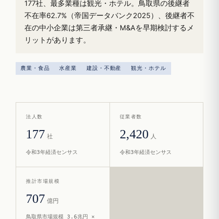
177社、最多業種は観光・ホテル。鳥取県の後継者
不在率62.7%（帝国データバンク2025）、後継者不
在の中小企業は第三者承継・M&Aを早期検討するメ
リットがあります。
農業・食品
水産業
建設・不動産
観光・ホテル
法人数
従業者数
177
2,420
社
人
令和3年経済センサス
令和3年経済センサス
推計市場規模
707
億円
鳥取県市場規模 3.6兆円 ×