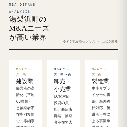
M&A DEMAND
ANALYSIS
湯梨浜町の
M&Aニーズ
が高い業界
令和3年経済センサス · 上位3業種
M&Aニー
M&Aニー
M&Aニー
ズ 高
ズ 中〜高
ズ 高
建設業
卸売・
製造業
経営者の高
小売業
中小サプラ
齢化（平均
イヤーの再
EC化対応
60歳超）
編、海外移
投資の負
と後継者不
転対応、後
担、商店街
在率71%超
継者不在に
再編、後継
で、零細事
よる事業承
者不在で大