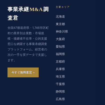
主要エリア
事業承継
M&A
調
北海道
査君
東京都
全国47都道府県・1,746市区町
神奈川県
村の業界別企業数・市場規
模・後継者不在率・公的支援
大阪府
窓口を網羅する事業承継調査
愛知県
プラットフォーム。経営者の
福岡県
次の一手を実データで支援し
ます。
京都府
兵庫県
今すぐ無料査定
埼玉県
千葉県
静岡県
広島県