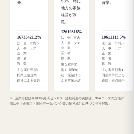
58%、特に
発。
背景。
地方の家族
経営が課
題。
126
193
16%
167
354
21.2%
106
111
13.5%
法
全
市内
人
事
シェ
法
全
市内シ
法
全
市内シ
企
業
ア
人
事
ェア
人
事
ェア
業
者
企
業
企
業
数
数
業
者
業
者
数
数
数
数
主な案件類
主な案件類型:
型: 同業他
主な案件類型:
同業上位企業・
社・元請けに
同業大手による
商社による集約
よる事業承継
路線・拠点統合
※ 企業等数は令和3年経済センサス‐活動調査の実数値。M&Aニーズの定性評
価は中小企業庁・帝国データバンク等の業界統計に基づく当社解釈。