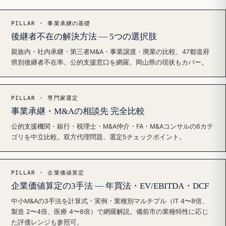
PILLAR · 事業承継の基礎
後継者不在の解決方法 — 5つの選択肢
親族内・社内承継・第三者M&A・事業譲渡・廃業の比較、47都道府
県別後継者不在率、公的支援窓口を網羅。岡山県の現状もカバー。
PILLAR · 専門家選定
事業承継・M&Aの相談先 完全比較
公的支援機関・銀行・税理士・M&A仲介・FA・M&Aコンサルの6カテ
ゴリを中立比較。双方代理問題、選定5チェックポイント。
PILLAR · 企業価値算定
企業価値算定の3手法 — 年買法・EV/EBITDA・DCF
中小M&Aの3手法を計算式・実例・業種別マルチプル（IT 4〜8倍、
製造 2〜4倍、医療 4〜8倍）で網羅解説。備前市の業種特性に応じ
た評価レンジも参照可。