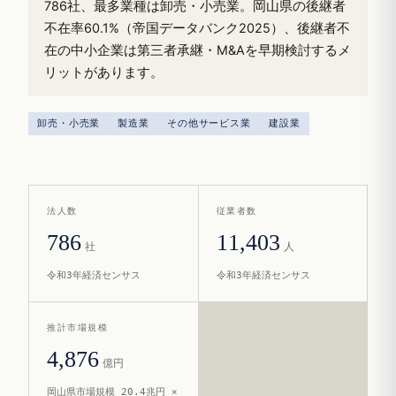
786社、最多業種は卸売・小売業。岡山県の後継者
不在率60.1%（帝国データバンク2025）、後継者不
在の中小企業は第三者承継・M&Aを早期検討するメ
リットがあります。
卸売・小売業
製造業
その他サービス業
建設業
法人数
従業者数
786
11,403
社
人
令和3年経済センサス
令和3年経済センサス
推計市場規模
4,876
億円
岡山県市場規模 20.4兆円 ×