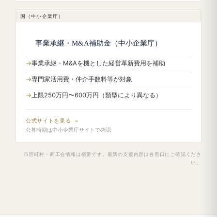
国（中小企業庁）
事業承継・M&A補助金（中小企業庁）
事業承継・M&Aを機とした経営革新費用を補助
専門家活用費・仲介手数料等が対象
上限250万円〜600万円（類型により異なる）
公式サイトを見る →
公募時期は中小企業庁サイトで確認
市区町村・商工会情報は概要です。最新の支援内容は各窓口にご確認くださ
い。