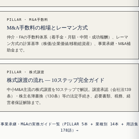
PILLAR · M&A手数料
M&A手数料の相場とレーマン方式
仲介・FAの手数料体系（着手金・月額・中間・成功報酬）、レーマ
ン方式の計算基準（株価/企業価値/移動総資産）、事業承継・M&A補
助金まで。
PILLAR · 株式譲渡
株式譲渡の流れ — 10ステップ完全ガイド
中小M&A主流の株式譲渡を10ステップで解説。譲渡承認（会社法139
条）・株主名簿書換（130条）等の法定手続き、必要書類、税務、経
営者保証解除まで。
事業承継・M&Aの実務ガイド一覧（PILLAR 5本 + 業種別 14本 + 用語集
178語）→