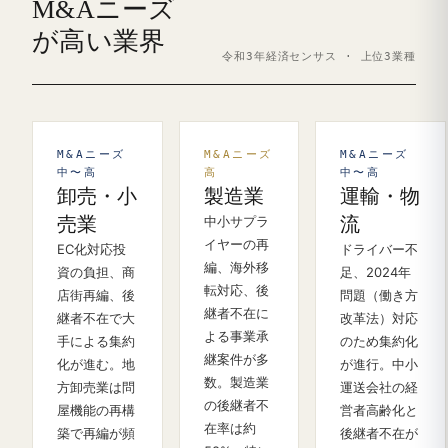
M&Aニーズ
が高い業界
令和3年経済センサス · 上位3業種
M&Aニーズ
M&Aニーズ
M&Aニーズ
中〜高
高
中〜高
卸売・小
製造業
運輸・物
売業
中小サプラ
流
イヤーの再
EC化対応投
ドライバー不
編、海外移
資の負担、商
足、2024年
転対応、後
店街再編、後
問題（働き方
継者不在に
継者不在で大
改革法）対応
よる事業承
手による集約
のため集約化
継案件が多
化が進む。地
が進行。中小
数。製造業
方卸売業は問
運送会社の経
の後継者不
屋機能の再構
営者高齢化と
在率は約
築で再編が頻
後継者不在が