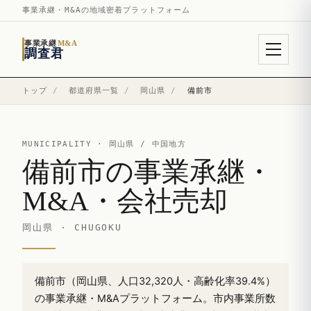
事業承継・M&Aの地域密着プラットフォーム
事業承継
M&A
調査君
トップ
/
都道府県一覧
/
岡山県
/
備前市
MUNICIPALITY ·
岡山県
/ 中国地方
備前市の事業承継・
M&A・会社売却
岡山県 · CHUGOKU
備前市（岡山県、人口32,320人・高齢化率39.4%）
の事業承継・M&Aプラットフォーム。市内事業所数