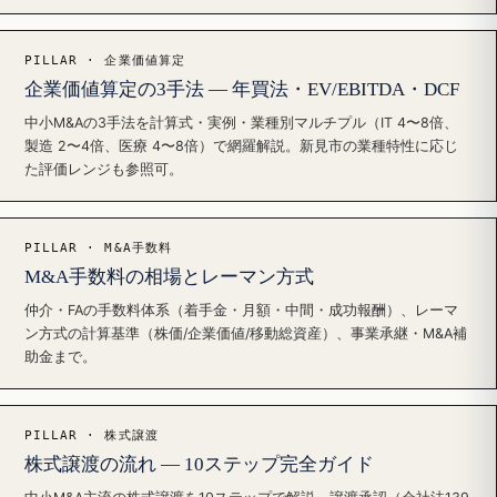
PILLAR · 企業価値算定
企業価値算定の3手法 — 年買法・EV/EBITDA・DCF
中小M&Aの3手法を計算式・実例・業種別マルチプル（IT 4〜8倍、
製造 2〜4倍、医療 4〜8倍）で網羅解説。新見市の業種特性に応じ
た評価レンジも参照可。
PILLAR · M&A手数料
M&A手数料の相場とレーマン方式
仲介・FAの手数料体系（着手金・月額・中間・成功報酬）、レーマ
ン方式の計算基準（株価/企業価値/移動総資産）、事業承継・M&A補
助金まで。
PILLAR · 株式譲渡
株式譲渡の流れ — 10ステップ完全ガイド