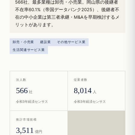
566社、最多業種は卸売・小売業。岡山県の後継者
不在率60.1%（帝国データバンク2025）、後継者不
在の中小企業は第三者承継・M&Aを早期検討するメ
リットがあります。
卸売・小売業
建設業
その他サービス業
生活関連サービス業
法人数
従業者数
566
8,014
社
人
令和3年経済センサス
令和3年経済センサス
推計市場規模
3,511
億円