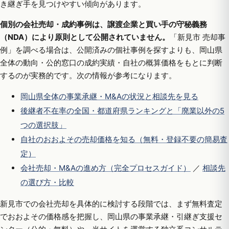
き継ぎ手を見つけやすい傾向があります。
個別の会社売却・成約事例は、譲渡企業と買い手の守秘義務
（NDA）により原則として公開されていません。
「新見市 売却事
例」を調べる場合は、公開済みの個社事例を探すよりも、岡山県
全体の動向・公的窓口の成約実績・自社の概算価格をもとに判断
するのが実務的です。次の情報が参考になります。
岡山県全体の事業承継・M&Aの状況と相談先を見る
後継者不在率の全国・都道府県ランキングと「廃業以外の5
つの選択肢」
自社のおおよその売却価格を知る（無料・登録不要の簡易査
定）
会社売却・M&Aの進め方（完全プロセスガイド）
／
相談先
の選び方・比較
新見市での会社売却を具体的に検討する段階では、まず無料査定
でおおよその価格感を把握し、岡山県の事業承継・引継ぎ支援セ