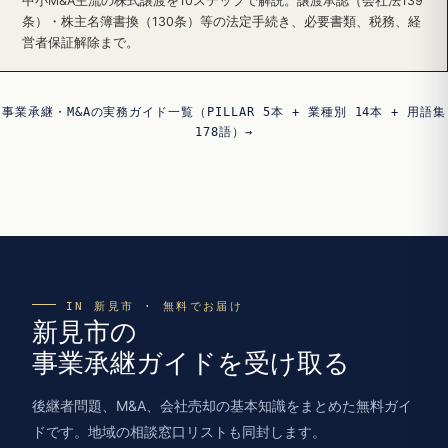
中小M&A主流の株式譲渡を10ステップで解説。譲渡承認（会社法139
条）・株主名簿書換（130条）等の法定手続き、必要書類、税務、経
営者保証解除まで。
事業承継・M&Aの実務ガイド一覧（PILLAR 5本 + 業種別 14本 + 用語集
178語）→
IN 新見市 · 無料でお届け
新見市の
事業承継ガイドを受け取る
後継者問題、M&A、会社売却の基本知識をまとめた無料ガイ
ドです。地域の相談窓口リストも同封します。