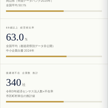
岡山県（帝国データバンク2025年）
全国平均 50.1%
60歳以上 経営者比率
63.0
%
全国平均（都道府県別データ非公開）
中小企業白書 2024年
後継者不在 企業数 推計
340
社
令和3年経済センサス法人数×不在率
市区町村単位の推計値