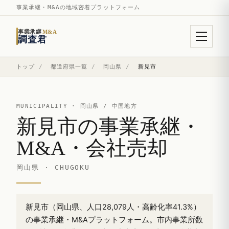
事業承継・M&Aの地域密着プラットフォーム
事業承継
M&A
調査君
トップ
/
都道府県一覧
/
岡山県
/
新見市
MUNICIPALITY ·
岡山県
/ 中国地方
新見市の事業承継・
M&A・会社売却
岡山県 · CHUGOKU
新見市（岡山県、人口28,079人・高齢化率41.3%）
の事業承継・M&Aプラットフォーム。市内事業所数