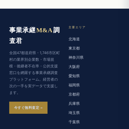
主要エリア
事業承継
M&A
調
北海道
査君
東京都
全国47都道府県・1,746市区町
神奈川県
村の業界別企業数・市場規
模・後継者不在率・公的支援
大阪府
窓口を網羅する事業承継調査
愛知県
プラットフォーム。経営者の
福岡県
次の一手を実データで支援し
ます。
京都府
兵庫県
今すぐ無料査定
埼玉県
千葉県