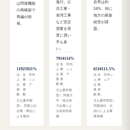
進行。公
在率は約
は問屋機能
共工事・
58%、特に
の再構築で
港湾工事
地方の家族
再編が頻
など安定
経営が課
発。
需要を背
題。
景に買い
手も多
い。
79
141
14%
法
全
市内
119
259
21%
65
101
11.5%
人
事
シェ
企
業
ア
法
全
市内
法
全
市内シ
業
者
人
事
シェ
人
事
ェア
数
数
企
業
ア
企
業
業
者
業
者
主な案件類
数
数
数
数
型: 同業大
主な案件類
手・地元有
主な案件類型:
型: 同業上位
力企業によ
同業他社・元
企業・商社に
る友好的承
請けによる事
よる集約
継
業承継