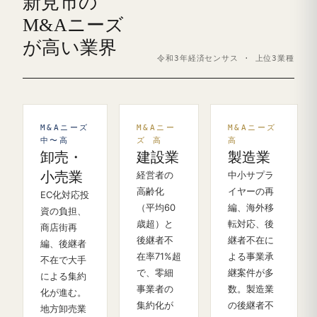
新見市の
M&Aニーズ
が高い業界
令和3年経済センサス · 上位3業種
M&Aニーズ
M&Aニー
M&Aニーズ
中〜高
ズ 高
高
卸売・
建設業
製造業
小売業
経営者の
中小サプラ
高齢化
イヤーの再
EC化対応投
（平均60
編、海外移
資の負担、
歳超）と
転対応、後
商店街再
後継者不
継者不在に
編、後継者
在率71%超
よる事業承
不在で大手
で、零細
継案件が多
による集約
事業者の
数。製造業
化が進む。
集約化が
の後継者不
地方卸売業