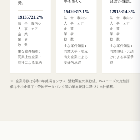
手も多い。
経営が課題。
発。
154
203
17.1%
129
153
14.3%
191
357
21.2%
法
全
市内シ
法
全
市内シ
人
事
ェア
人
事
ェア
法
全
市内シ
企
業
企
業
人
事
ェア
業
者
業
者
企
業
数
数
数
数
業
者
数
数
主な案件類型:
主な案件類型:
主な案件類型:
同業大手・地元
同業他社・元請
同業上位企業・
有力企業による
けによる事業承
商社による集約
友好的承継
継
※ 企業等数は令和3年経済センサス‐活動調査の実数値。M&Aニーズの定性評
価は中小企業庁・帝国データバンク等の業界統計に基づく当社解釈。