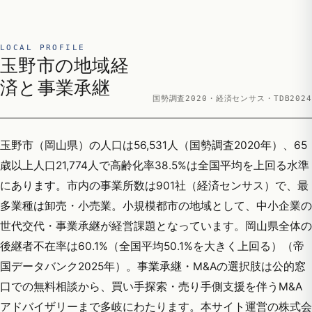
LOCAL PROFILE
玉野市の地域経
済と事業承継
国勢調査2020・経済センサス・TDB2024
玉野市（岡山県）の人口は56,531人（国勢調査2020年）、65
歳以上人口21,774人で高齢化率38.5%は全国平均を上回る水準
にあります。市内の事業所数は901社（経済センサス）で、最
多業種は卸売・小売業。小規模都市の地域として、中小企業の
世代交代・事業承継が経営課題となっています。岡山県全体の
後継者不在率は60.1%（全国平均50.1%を大きく上回る）（帝
国データバンク2025年）。事業承継・M&Aの選択肢は公的窓
口での無料相談から、買い手探索・売り手側支援を伴うM&A
アドバイザリーまで多岐にわたります。本サイト運営の株式会