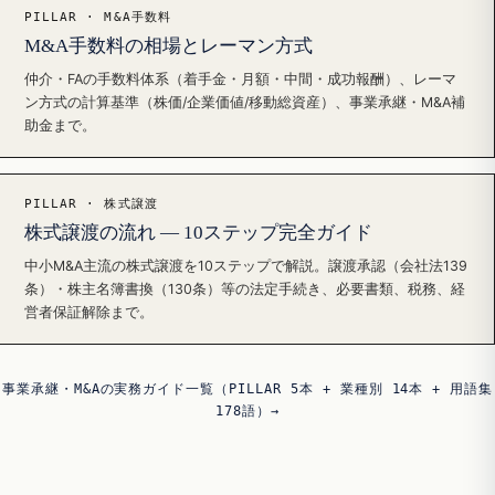
PILLAR · M&A手数料
M&A手数料の相場とレーマン方式
仲介・FAの手数料体系（着手金・月額・中間・成功報酬）、レーマ
ン方式の計算基準（株価/企業価値/移動総資産）、事業承継・M&A補
助金まで。
PILLAR · 株式譲渡
株式譲渡の流れ — 10ステップ完全ガイド
中小M&A主流の株式譲渡を10ステップで解説。譲渡承認（会社法139
条）・株主名簿書換（130条）等の法定手続き、必要書類、税務、経
営者保証解除まで。
事業承継・M&Aの実務ガイド一覧（PILLAR 5本 + 業種別 14本 + 用語集
178語）→