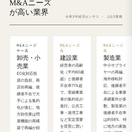
M&Aニーズ
が高い業界
令和3年経済センサス · 上位3業種
M&Aニーズ
M&Aニーズ
M&Aニーズ
中〜高
高
高
卸売・小
建設業
製造業
売業
経営者の高齢
中小サプライ
化（平均60歳
ヤーの再編、
EC化対応投
超）と後継者
海外移転対
資の負担、商
不在率71%超
応、後継者不
店街再編、後
で、零細事業
在による事業
継者不在で大
者の集約化が
承継案件が多
手による集約
進行。公共工
数。製造業の
化が進む。地
事・港湾工事
後継者不在率
方卸売業は問
など安定需要
は約58%、特
屋機能の再構
を背景に買い
に地方の家族
築で再編が頻