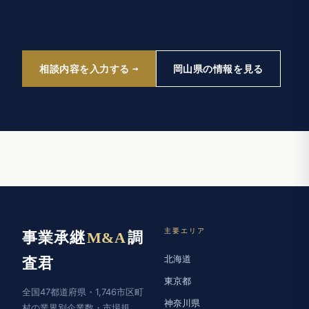
相談内容を入力する
岡山県の情報を見る
主要エリア
事業承継
M&A
調
北海道
査君
東京都
全国47都道府県・1,746市区町
神奈川県
村の業界別企業数・市場規