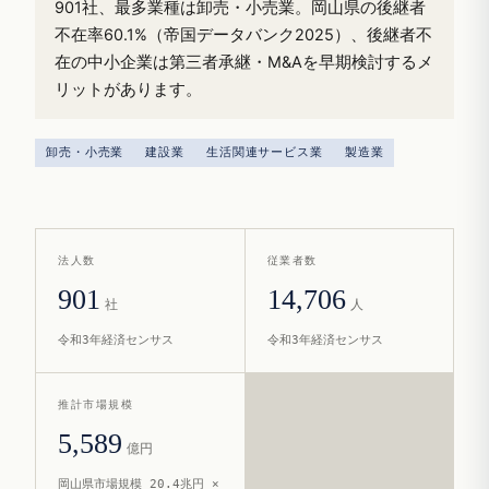
901社、最多業種は卸売・小売業。岡山県の後継者
不在率60.1%（帝国データバンク2025）、後継者不
在の中小企業は第三者承継・M&Aを早期検討するメ
リットがあります。
卸売・小売業
建設業
生活関連サービス業
製造業
法人数
従業者数
901
14,706
社
人
令和3年経済センサス
令和3年経済センサス
推計市場規模
5,589
億円
岡山県市場規模 20.4兆円 ×