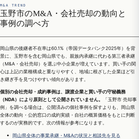
M&A TREND
玉野市のM&A・会社売却の動向と
事例の調べ方
岡山県の後継者不在率は60.1%（帝国データバンク2025年）を背
景に、玉野市を含む岡山県でも、親族内承継に代わる第三者承継
（M&A・会社売却）を選ぶ中小企業が増えています。買い手の関
心は上記の業種構成と重なりやすく、地域に根ざした企業ほど引
き継ぎ手を見つけやすい傾向があります。
個別の会社売却・成約事例は、譲渡企業と買い手の守秘義務
（NDA）により原則として公開されていません。
「玉野市 売却事
例」を調べる場合は、公開済みの個社事例を探すよりも、岡山県
全体の動向・公的窓口の成約実績・自社の概算価格をもとに判断
するのが実務的です。次の情報が参考になります。
岡山県全体の事業承継・M&Aの状況と相談先を見る