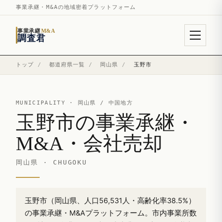
事業承継・M&Aの地域密着プラットフォーム
事業承継
M&A
調査君
トップ
/
都道府県一覧
/
岡山県
/
玉野市
MUNICIPALITY ·
岡山県
/ 中国地方
玉野市の事業承継・
M&A・会社売却
岡山県 · CHUGOKU
玉野市（岡山県、人口56,531人・高齢化率38.5%）
の事業承継・M&Aプラットフォーム。市内事業所数