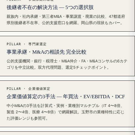
後継者不在の解決方法 — 5つの選択肢
親族内・社内承継・第三者M&A・事業譲渡・廃業の比較、47都道府
県別後継者不在率、公的支援窓口を網羅。岡山県の現状もカバー。
PILLAR · 専門家選定
事業承継・M&Aの相談先 完全比較
公的支援機関・銀行・税理士・M&A仲介・FA・M&Aコンサルの6カテ
ゴリを中立比較。双方代理問題、選定5チェックポイント。
PILLAR · 企業価値算定
企業価値算定の3手法 — 年買法・EV/EBITDA・DCF
中小M&Aの3手法を計算式・実例・業種別マルチプル（IT 4〜8倍、
製造 2〜4倍、医療 4〜8倍）で網羅解説。玉野市の業種特性に応じ
た評価レンジも参照可。